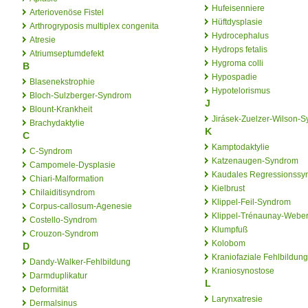
Hufeisenniere
Arteriovenöse Fistel
Hüftdysplasie
Arthrogryposis multiplex congenita
Hydrocephalus
Atresie
Hydrops fetalis
Atriumseptumdefekt
Hygroma colli
B
Hypospadie
Blasenekstrophie
Hypotelorismus
Bloch-Sulzberger-Syndrom
J
Blount-Krankheit
Jirásek-Zuelzer-Wilson-
Brachydaktylie
K
C
Kamptodaktylie
C-Syndrom
Katzenaugen-Syndrom
Campomele-Dysplasie
Kaudales Regressionssy
Chiari-Malformation
Kielbrust
Chilaiditisyndrom
Klippel-Feil-Syndrom
Corpus-callosum-Agenesie
Klippel-Trénaunay-Webe
Costello-Syndrom
Klumpfuß
Crouzon-Syndrom
Kolobom
D
Kraniofaziale Fehlbildung
Dandy-Walker-Fehlbildung
Kraniosynostose
Darmduplikatur
L
Deformität
Larynxatresie
Dermalsinus