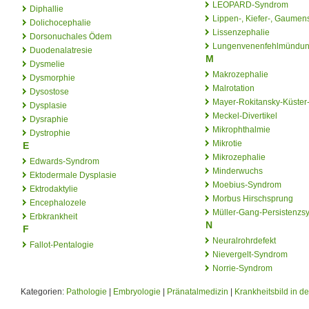
LEOPARD-Syndrom
Diphallie
Lippen-, Kiefer-, Gaumen
Dolichocephalie
Lissenzephalie
Dorsonuchales Ödem
Lungenvenenfehlmündu
Duodenalatresie
M
Dysmelie
Makrozephalie
Dysmorphie
Malrotation
Dysostose
Mayer-Rokitansky-Küste
Dysplasie
Meckel-Divertikel
Dysraphie
Mikrophthalmie
Dystrophie
Mikrotie
E
Mikrozephalie
Edwards-Syndrom
Minderwuchs
Ektodermale Dysplasie
Moebius-Syndrom
Ektrodaktylie
Morbus Hirschsprung
Encephalozele
Müller-Gang-Persistenzs
Erbkrankheit
N
F
Neuralrohrdefekt
Fallot-Pentalogie
Nievergelt-Syndrom
Norrie-Syndrom
Kategorien:
Pathologie
|
Embryologie
|
Pränatalmedizin
|
Krankheitsbild in d