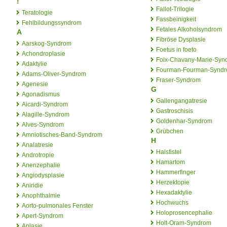
!
Fallot-Trilogie
Teratologie
Fassbeinigkeit
Fehlbildungssyndrom
Fetales Alkoholsyndrom
A
Fibröse Dysplasie
Aarskog-Syndrom
Foetus in foeto
Achondroplasie
Foix-Chavany-Marie-Syn
Adaktylie
Fourman-Fourman-Synd
Adams-Oliver-Syndrom
Fraser-Syndrom
Agenesie
G
Agonadismus
Gallengangatresie
Aicardi-Syndrom
Gastroschisis
Alagille-Syndrom
Goldenhar-Syndrom
Alves-Syndrom
Grübchen
Amniotisches-Band-Syndrom
H
Analatresie
Halsfistel
Androtropie
Hamartom
Anenzephalie
Hammerfinger
Angiodysplasie
Herzektopie
Aniridie
Hexadaktylie
Anophthalmie
Hochwuchs
Aorto-pulmonales Fenster
Holoprosencephalie
Apert-Syndrom
Holt-Oram-Syndrom
Aplasie