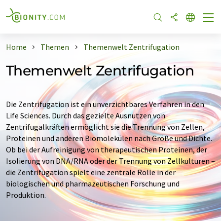
Home
Themen
Themenwelt Zentrifugation
Themenwelt Zentrifugation
Die Zentrifugation ist ein unverzichtbares Verfahren in den
Life Sciences. Durch das gezielte Ausnutzen von
Zentrifugalkräften ermöglicht sie die Trennung von Zellen,
Proteinen und anderen Biomolekülen nach Größe und Dichte.
Ob bei der Aufreinigung von therapeutischen Proteinen, der
Isolierung von DNA/RNA oder der Trennung von Zellkulturen –
die Zentrifugation spielt eine zentrale Rolle in der
biologischen und pharmazeutischen Forschung und
Produktion.