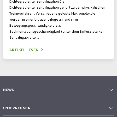
Dichtegradientenzentrifugation Die
Abbestellung des entsprechenden Newsletters
Dichtegradientenzentrifugation gehört zu den physikalischen
enthalten.
Trennverfahren . Verschiedene gelöste Makromoleküle
werden in einer Ultrazentrifuge anhand ihrer
Bewegungsgeschwindigkeit (s.a.
Sedimentationsgeschwindigkeit ) unter dem Einfluss starker
Zentrifugalkräfte ...
ARTIKEL LESEN
NEWS
UNTERNEHMEN