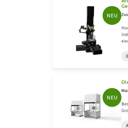
Bi
G
Zuv
NEU
Hoc
Ind
ein
Di
Max
NEU
Bes
Gro