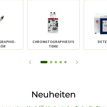
RAPHIE-
CHROMATOGRAPHIESYS
DET
HÖR
TEME
Neuheiten
™