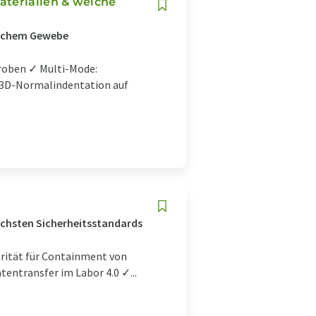
aterialien & weiche
ischem Gewebe
roben ✓ Multi-Mode:
s 3D-Normalindentation auf
öchsten Sicherheitsstandards
rität für Containment von
entransfer im Labor 4.0 ✓...