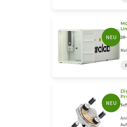
Mo
Um
NEU
20-
Meh
Di
Pr
NEU
Sch
Ani
Auf