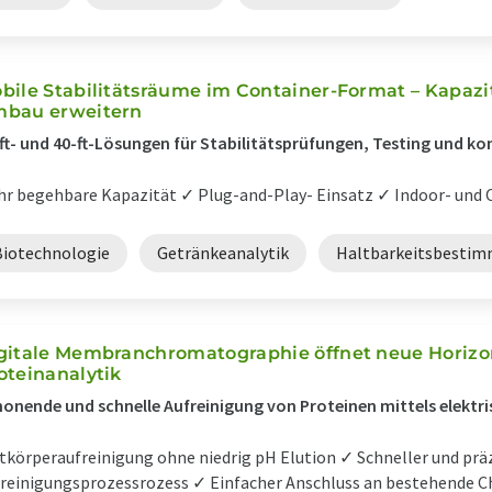
bile Stabilitätsräume im Container-Format – Kapaz
bau erweitern
ft- und 40-ft-Lösungen für Stabilitätsprüfungen, Testing und ko
r begehbare Kapazität ✓ Plug-and-Play- Einsatz ✓ Indoor- und O
Biotechnologie
Getränkeanalytik
Haltbarkeitsbesti
gitale Membranchromatographie öffnet neue Horizon
oteinanalytik
onende und schnelle Aufreinigung von Proteinen mittels elektr
tkörperaufreinigung ohne niedrig pH Elution ✓ Schneller und prä
reinigungsprozessrozess ✓ Einfacher Anschluss an bestehende 