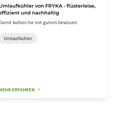
Umlaufkühler von FRYKA - flüsterleise,
Hochdu
effizient und nachhaltig
Hochem
SPR-Sy
Damit kühlen Sie mit gutem Gewissen
der Ser
SPR-Inst
Umlaufkühler
biomolek
und Ent
Oberf
MEHR ERFAHREN
MEHR E