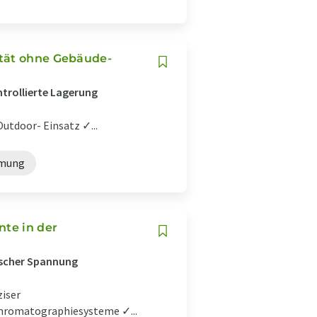
ität ohne Gebäude-
ntrollierte Lagerung
utdoor- Einsatz ✓...
mmung
te in der
ischer Spannung
ziser
Chromatographiesysteme ✓...