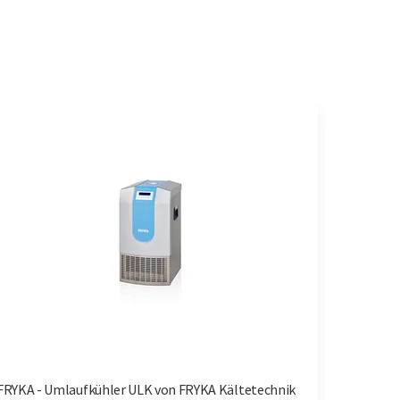
FRYKA - Umlaufkühler ULK von FRYKA Kältetechnik
Biacore 8