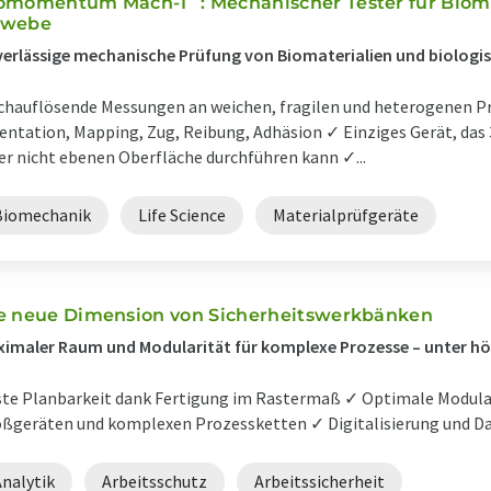
omomentum Mach-1
: Mechanischer Tester für Biom
ewebe
erlässige mechanische Prüfung von Biomaterialien und biolog
hauflösende Messungen an weichen, fragilen und heterogenen P
entation, Mapping, Zug, Reibung, Adhäsion ✓ Einziges Gerät, da
er nicht ebenen Oberfläche durchführen kann ✓...
Biomechanik
Life Science
Materialprüfgeräte
e neue Dimension von Sicherheitswerkbänken
imaler Raum und Modularität für komplexe Prozesse – unter h
te Planbarkeit dank Fertigung im Rastermaß ✓ Optimale Modula
ßgeräten und komplexen Prozessketten ✓ Digitalisierung und Dat
Analytik
Arbeitsschutz
Arbeitssicherheit