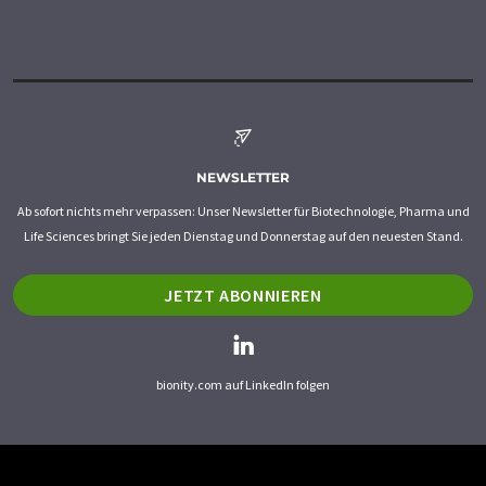
NEWSLETTER
Ab sofort nichts mehr verpassen: Unser Newsletter für Biotechnologie, Pharma und
Life Sciences bringt Sie jeden Dienstag und Donnerstag auf den neuesten Stand.
JETZT ABONNIEREN
bionity.com auf LinkedIn folgen