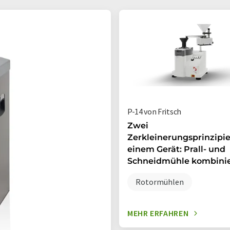
P-14 von Fritsch
Zwei
Zerkleinerungsprinzipie
einem Gerät: Prall- und
Schneidmühle kombinie
Rotormühlen
MEHR ERFAHREN