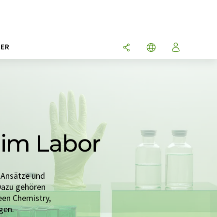
ER
 im Labor
 Ansätze und
Dazu gehören
een Chemistry,
gen.