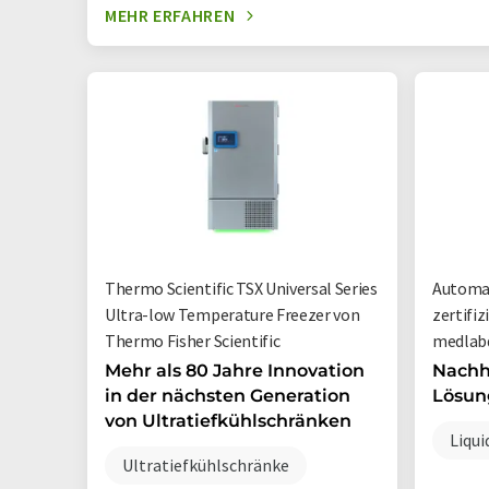
MEHR ERFAHREN
Thermo Scientific TSX Universal Series
Automat
Ultra-low Temperature Freezer von
zertifi
Thermo Fisher Scientific
medlab
Mehr als 80 Jahre Innovation
Nachh
in der nächsten Generation
Lösung
von Ultratiefkühlschränken
Liqu
Ultratiefkühlschränke