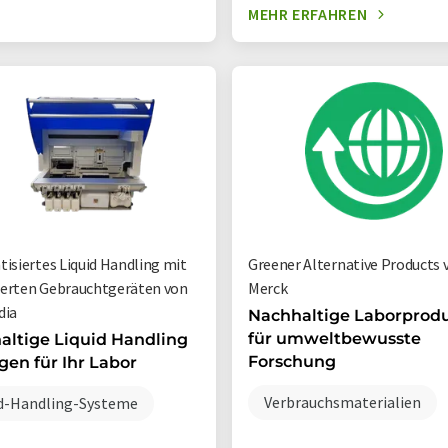
MEHR ERFAHREN
isiertes Liquid Handling mit
Greener Alternative Products 
zierten Gebrauchtgeräten von
Merck
dia
Nachhaltige Laborprod
für umweltbewusste
altige Liquid Handling
Forschung
en für Ihr Labor
Verbrauchsmaterialien
id-Handling-Systeme