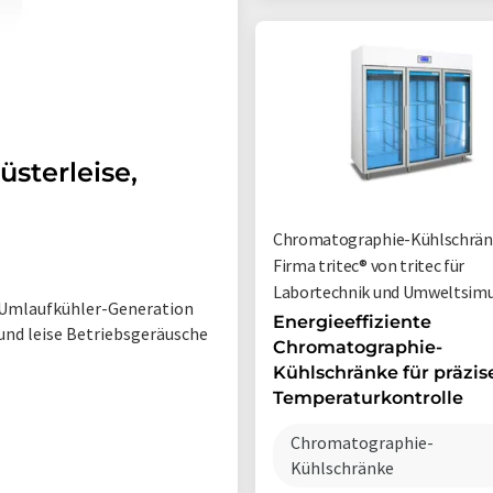
sterleise,
Chromatographie-Kühlschrän
Firma tritec® von tritec für
Labortechnik und Umweltsimu
 Umlaufkühler-Generation
Energieeffiziente
nd leise Betriebsgeräusche
Chromatographie-
Kühlschränke für präzis
Temperaturkontrolle
Chromatographie-
Kühlschränke