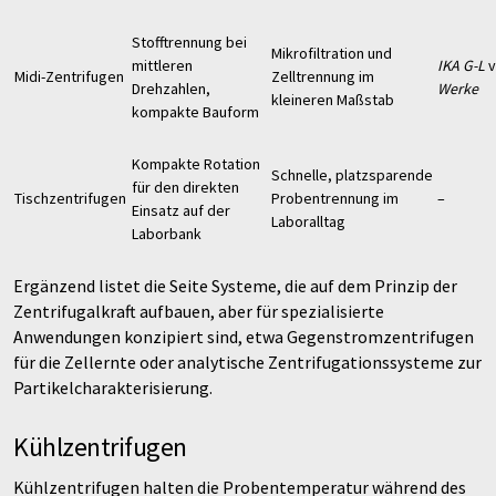
Stofftrennung bei
Mikrofiltration und
mittleren
IKA G-L
v
Midi-Zentrifugen
Zelltrennung im
Drehzahlen,
Werke
kleineren Maßstab
kompakte Bauform
Kompakte Rotation
Schnelle, platzsparende
für den direkten
Tischzentrifugen
Probentrennung im
–
Einsatz auf der
Laboralltag
Laborbank
Ergänzend listet die Seite Systeme, die auf dem Prinzip der
Zentrifugalkraft aufbauen, aber für spezialisierte
Anwendungen konzipiert sind, etwa Gegenstromzentrifugen
für die Zellernte oder analytische Zentrifugationssysteme zur
Partikelcharakterisierung.
Kühlzentrifugen
Kühlzentrifugen halten die Probentemperatur während des