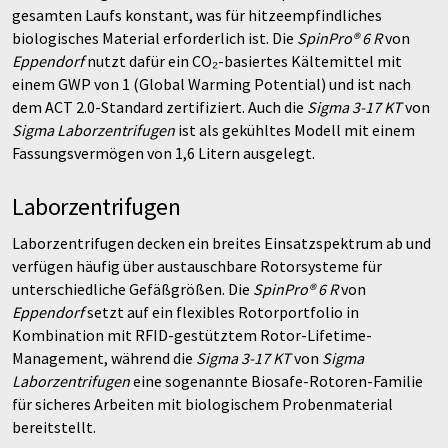
gesamten Laufs konstant, was für hitzeempfindliches
biologisches Material erforderlich ist. Die
SpinPro® 6 R
von
Eppendorf
nutzt dafür ein CO₂-basiertes Kältemittel mit
einem GWP von 1 (Global Warming Potential) und ist nach
dem ACT 2.0-Standard zertifiziert. Auch die
Sigma 3-17 KT
von
Sigma Laborzentrifugen
ist als gekühltes Modell mit einem
Fassungsvermögen von 1,6 Litern ausgelegt.
Laborzentrifugen
Laborzentrifugen decken ein breites Einsatzspektrum ab und
verfügen häufig über austauschbare Rotorsysteme für
unterschiedliche Gefäßgrößen. Die
SpinPro® 6 R
von
Eppendorf
setzt auf ein flexibles Rotorportfolio in
Kombination mit RFID-gestütztem Rotor-Lifetime-
Management, während die
Sigma 3-17 KT
von
Sigma
Laborzentrifugen
eine sogenannte Biosafe-Rotoren-Familie
für sicheres Arbeiten mit biologischem Probenmaterial
bereitstellt.