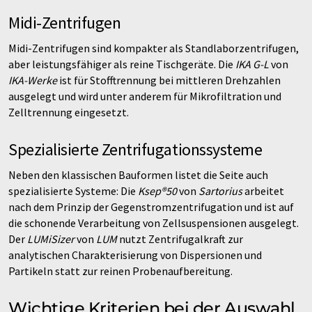
Midi-Zentrifugen
Midi-Zentrifugen sind kompakter als Standlaborzentrifugen,
aber leistungsfähiger als reine Tischgeräte. Die
IKA G-L
von
IKA-Werke
ist für Stofftrennung bei mittleren Drehzahlen
ausgelegt und wird unter anderem für Mikrofiltration und
Zelltrennung eingesetzt.
Spezialisierte Zentrifugationssysteme
Neben den klassischen Bauformen listet die Seite auch
spezialisierte Systeme: Die
Ksep®50
von
Sartorius
arbeitet
nach dem Prinzip der Gegenstromzentrifugation und ist auf
die schonende Verarbeitung von Zellsuspensionen ausgelegt.
Der
LUMiSizer
von
LUM
nutzt Zentrifugalkraft zur
analytischen Charakterisierung von Dispersionen und
Partikeln statt zur reinen Probenaufbereitung.
Wichtige Kriterien bei der Auswahl