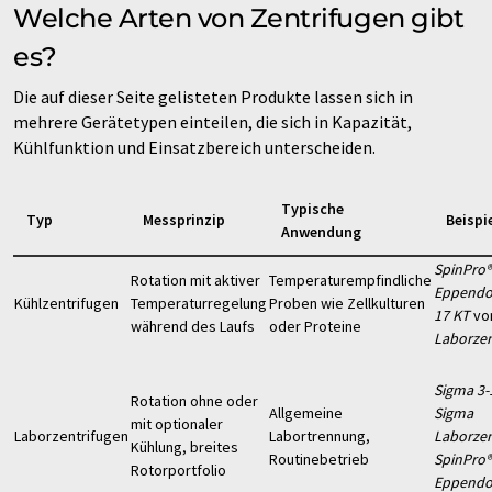
Welche Arten von Zentrifugen gibt
es?
Die auf dieser Seite gelisteten Produkte lassen sich in
mehrere Gerätetypen einteilen, die sich in Kapazität,
Kühlfunktion und Einsatzbereich unterscheiden.
Typische
Typ
Messprinzip
Beispi
Anwendung
SpinPro®
Rotation mit aktiver
Temperaturempfindliche
Eppendo
Kühlzentrifugen
Temperaturregelung
Proben wie Zellkulturen
17 KT
vo
während des Laufs
oder Proteine
Laborzen
Sigma 3-
Rotation ohne oder
Allgemeine
Sigma
mit optionaler
Laborzentrifugen
Labortrennung,
Laborzen
Kühlung, breites
Routinebetrieb
SpinPro®
Rotorportfolio
Eppendo