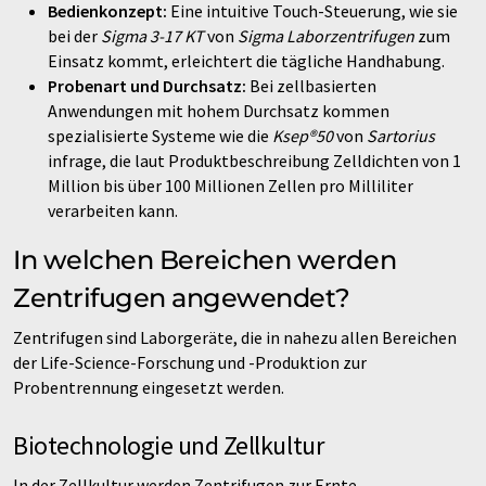
Bedienkonzept:
Eine intuitive Touch-Steuerung, wie sie
bei der
Sigma 3-17 KT
von
Sigma Laborzentrifugen
zum
Einsatz kommt, erleichtert die tägliche Handhabung.
Probenart und Durchsatz:
Bei zellbasierten
Anwendungen mit hohem Durchsatz kommen
spezialisierte Systeme wie die
Ksep®50
von
Sartorius
infrage, die laut Produktbeschreibung Zelldichten von 1
Million bis über 100 Millionen Zellen pro Milliliter
verarbeiten kann.
In welchen Bereichen werden
Zentrifugen angewendet?
Zentrifugen sind Laborgeräte, die in nahezu allen Bereichen
der Life-Science-Forschung und -Produktion zur
Probentrennung eingesetzt werden.
Biotechnologie und Zellkultur
In der Zellkultur werden Zentrifugen zur Ernte,