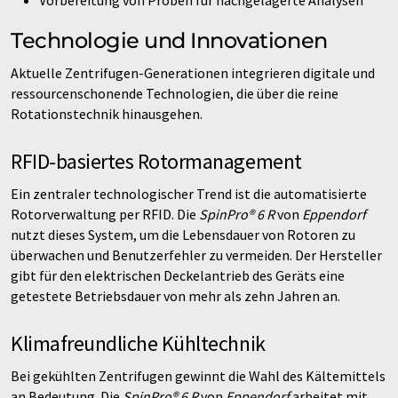
Vorbereitung von Proben für nachgelagerte Analysen
Technologie und Innovationen
Aktuelle Zentrifugen-Generationen integrieren digitale und
ressourcenschonende Technologien, die über die reine
Rotationstechnik hinausgehen.
RFID-basiertes Rotormanagement
Ein zentraler technologischer Trend ist die automatisierte
Rotorverwaltung per RFID. Die
SpinPro® 6 R
von
Eppendorf
nutzt dieses System, um die Lebensdauer von Rotoren zu
überwachen und Benutzerfehler zu vermeiden. Der Hersteller
gibt für den elektrischen Deckelantrieb des Geräts eine
getestete Betriebsdauer von mehr als zehn Jahren an.
Klimafreundliche Kühltechnik
Bei gekühlten Zentrifugen gewinnt die Wahl des Kältemittels
an Bedeutung. Die
SpinPro® 6 R
von
Eppendorf
arbeitet mit