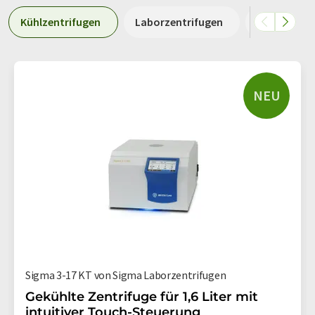
Kühlzentrifugen
Laborzentrifugen
Midi-Zentri
NEU
Sigma 3-17 KT von Sigma Laborzentrifugen
Gekühlte Zentrifuge für 1,6 Liter mit
intuitiver Touch-Steuerung