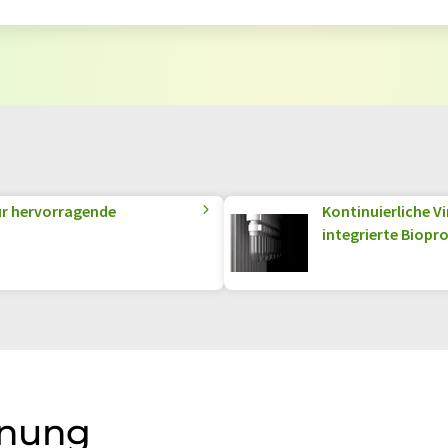
r hervorragende
Kontinuierliche V
integrierte Biopr
dnung