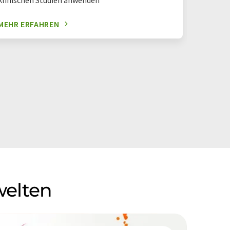
MEHR ERFAHREN
MEHR E
welten