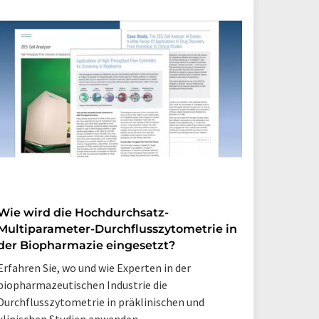
Wie wird die Hochdurchsatz-
Leitfa
Multiparameter-Durchflusszytometrie in
Protei
der Biopharmazie eingesetzt?
Ionena
Erfahren Sie, wo und wie Experten in der
Sie besc
biopharmazeutischen Industrie die
Proteine
Durchflusszytometrie in präklinischen und
Whitepap
klinischen Studien anwenden