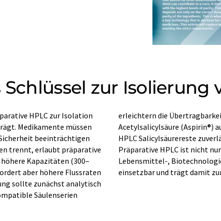
 Schlüssel zur Isolierung
parative HPLC zur Isolation
Am Beispiel der Synthese von
eiträgt. Medikamente müssen
der Beitrag, wie präparative
Sicherheit beeinträchtigen
 Reinheiten gewährleistet.
n trennt, erlaubt präparative
forschung, sondern auch in
 höhere Kapazitäten (300–
smetikindustrie vielseitig
ordert aber höhere Flussraten
einsetzbar und trägt damit zu
ng sollte zunächst analytisch
kompatible Säulenserien