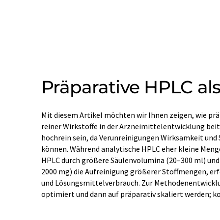
Präparative HPLC als
Mit diesem Artikel möchten wir Ihnen zeigen, wie prä
erleichtern die Übertragbarkeit und Automatisierung. 
reiner Wirkstoffe in der Arzneimittelentwicklung b
Acetylsalicylsäure (Aspirin®) aus Salicylsäure zeigt 
hochrein sein, da Verunreinigungen Wirksamkeit und 
HPLC Salicylsäurereste zuverlässig abtrennt und hohe
können. Während analytische HPLC eher kleine Menge
Präparative HPLC ist nicht nur in der Pharma
HPLC durch größere Säulenvolumina (20–300 ml) und
Lebensmittel-, Biotechnologie-, Naturstoff- und Ko
2000 mg) die Aufreinigung größerer Stoffmengen, erf
und Lösungsmittelverbrauch. Zur Methodenentwicklu
optimiert und dann auf präparativ skaliert werden; 