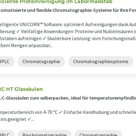
fiziente Proteinreinigung im Labormaßstab
omatisierte und flexible Chromatographie-Systeme für Ihre Fo
elligente UNICORN™ Software: optimiert Aufreinigungen dank Aut
ienung ✓ Vielfältige Anwendungen: Proteine und Nukleinsäuren i
stäben aufreinigen ✓ Skalierbare Leistung: vom Forschungsmaßst
ßem Mengen anpassbar...
HPLC
Chromatographie
Chromatographiesysteme
C HT Glassäulen
C-Glassäulen zum selberpacken, ideal für temperaturempfind
peraturbereich von 4-70 °C ✓ Einfache Handhabung und schnelle
ins geeignet ✓...
HPLC
Biochromatographie
Chromatographie