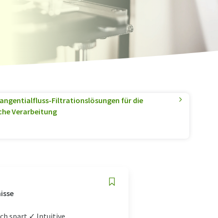
angentialfluss-Filtrationslösungen für die
he Verarbeitung
isse
h spart ✓ Intuitive,