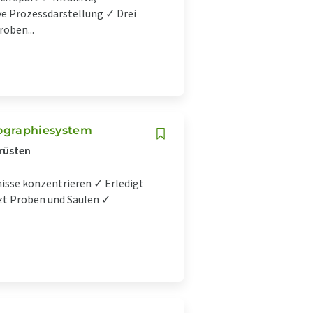
e Prozessdarstellung ✓ Drei
oben...
ographiesystem
rüsten
isse konzentrieren ✓ Erledigt
tzt Proben und Säulen ✓