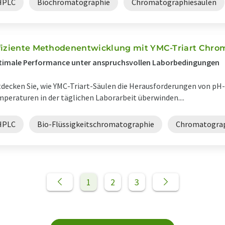
HPLC
Biochromatographie
Chromatographiesäulen
fiziente Methodenentwicklung mit YMC-Triart Chro
timale Performance unter anspruchsvollen Laborbedingungen
decken Sie, wie YMC-Triart-Säulen die Herausforderungen von p
peraturen in der täglichen Laborarbeit überwinden....
HPLC
Bio-Flüssigkeitschromatographie
Chromatograp
1
2
3