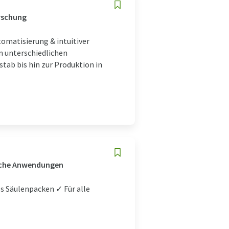
rschung
omatisierung & intuitiver
n unterschiedlichen
ab bis hin zur Produktion in
liche Anwendungen
s Säulenpacken ✓ Für alle