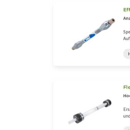
Ef
Ana
Spe
Auf
Fl
Hoc
Ers
und