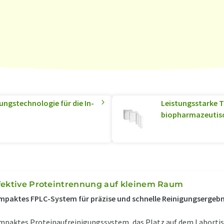
ungstechnologie für die In-
Leistungsstarke T
biopharmazeutisc
fektive Proteintrennung auf kleinem Raum
paktes FPLC-System für präzise und schnelle Reinigungsergebn
paktes Proteinaufreinigungssystem, das Platz auf dem Labortisc