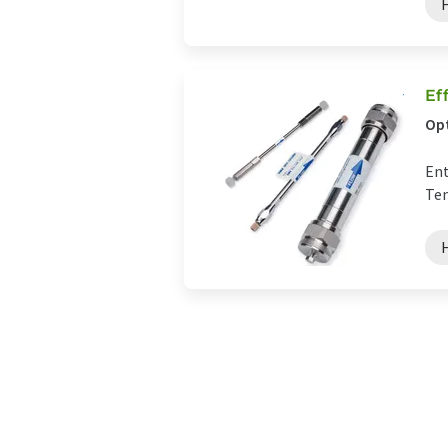
Ef
Op
Ent
Tem