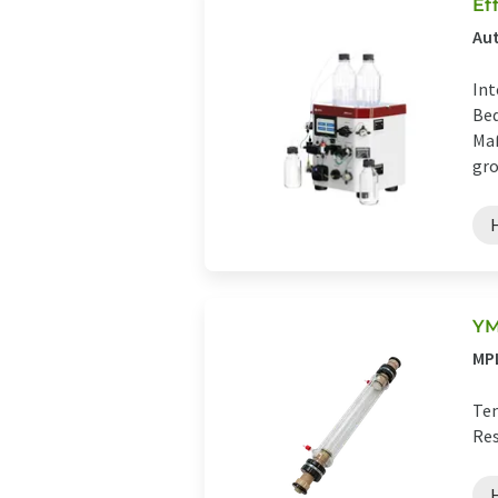
Ef
Aut
Int
Bed
Maß
gro
YM
MPL
Tem
Res