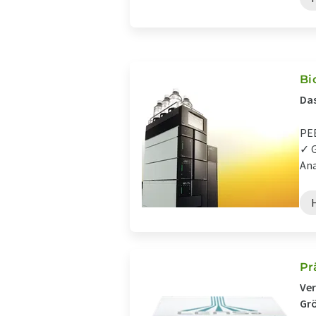
Bi
Das
PEE
✓ G
Ana
Pr
Ver
Grö