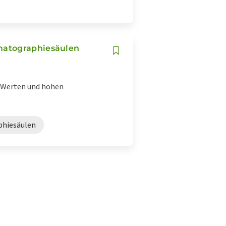
matographiesäulen
H-Werten und hohen
hiesäulen