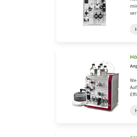
min
ver
Hö
Anp
Wen
Auf
Eff