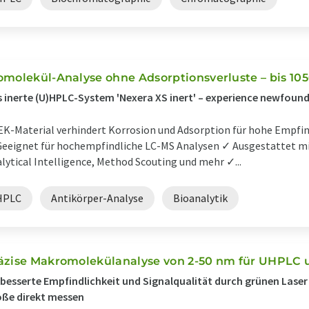
omolekül-Analyse ohne Adsorptionsverluste – bis 105
 inerte (U)HPLC-System 'Nexera XS inert' – experience newfound 
K-Material verhindert Korrosion und Adsorption für hohe Empfin
eeignet für hochempfindliche LC-MS Analysen ✓ Ausgestattet mi
lytical Intelligence, Method Scouting und mehr ✓...
HPLC
Antikörper-Analyse
Bioanalytik
äzise Makromolekülanalyse von 2-50 nm für UHPLC 
besserte Empfindlichkeit und Signalqualität durch grünen Laser
ße direkt messen