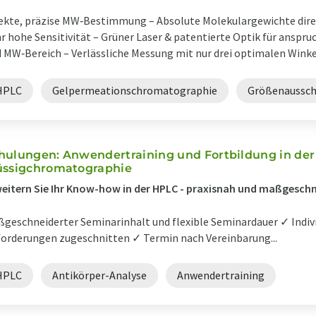
ekte, präzise MW‑Bestimmung – Absolute Molekulargewichte dire
r hohe Sensitivität – Grüner Laser & patentierte Optik für anspr
 MW‑Bereich – Verlässliche Messung mit nur drei optimalen Winkeln
HPLC
Gelpermeationschromatographie
Größenaussch
hulungen: Anwendertraining und Fortbildung in der
üssigchromatographie
eitern Sie Ihr Know-how in der HPLC - praxisnah und maßgeschn
geschneiderter Seminarinhalt und flexible Seminardauer ✓ Individ
orderungen zugeschnitten ✓ Termin nach Vereinbarung...
HPLC
Antikörper-Analyse
Anwendertraining