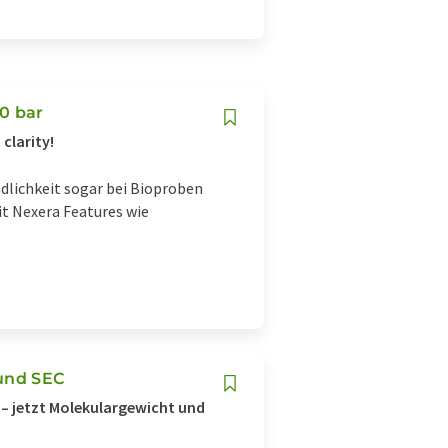
0 bar
clarity!
dlichkeit sogar bei Bioproben
t Nexera Features wie
und SEC
 – jetzt Molekulargewicht und