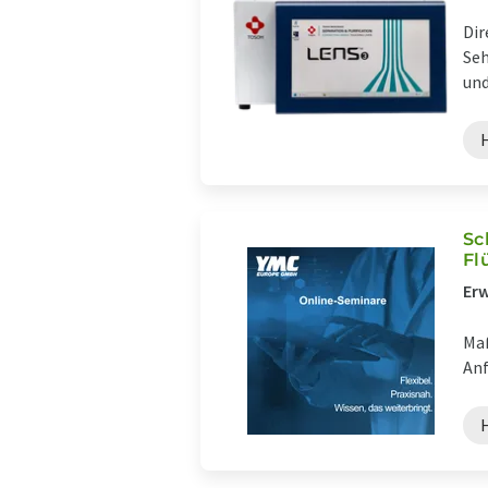
Dir
Seh
und
Sc
Fl
Erw
Maß
Anf