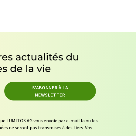
es actualités du
s de la vie
S'ABONNER À LA
NEWSLETTER
ue LUMITOS AG vous envoie par e-mail la ou les
ées ne seront pas transmises à des tiers. Vos
mément à nos
règles de protection des données
.