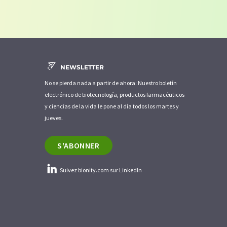
fins publicitaires ou d'études de marché et
er votre consentement sans indication de
12489 Berlin, Allemagne ou par e-mail à
 De plus, chaque courriel contient un lien pour se
NEWSLETTER
No se pierda nada a partir de ahora: Nuestro boletín
electrónico de biotecnología, productos farmacéuticos
y ciencias de la vida le pone al día todos los martes y
jueves.
S'ABONNER
Suivez bionity.com sur LinkedIn