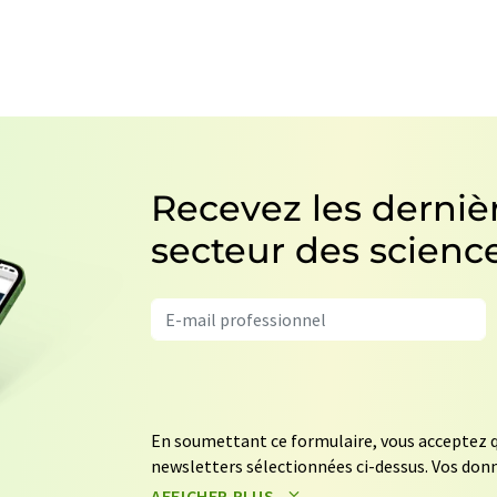
Recevez les dernièr
secteur des science
En soumettant ce formulaire, vous acceptez q
newsletters sélectionnées ci-dessus. Vos donn
données seront stockées et traitées confor
AFFICHER PLUS