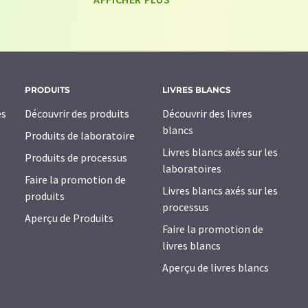
LUMITOS peut vous contacter par e-mail à des 
d'opinion. Vous pouvez à tout moment révoqu
motifs à LUMITOS AG, Ernst-Augustin-Str. 2, 
revoke@lumitos.com
avec effet pour l'avenir.
désabonner de la newsletter correspondante.
PRODUITS
LIVRES BLANCS
es
Découvrir des produits
Découvrir des livres
blancs
Produits de laboratoire
Livres blancs axés sur les
Produits de processus
laboratoires
Faire la promotion de
Livres blancs axés sur les
produits
processus
Aperçu de Produits
Faire la promotion de
livres blancs
Aperçu de livres blancs