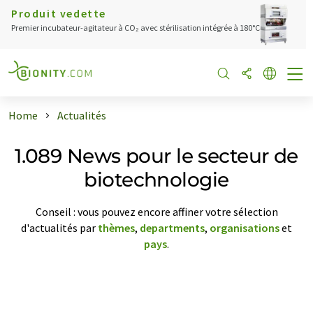
Produit vedette
Premier incubateur-agitateur à CO₂ avec stérilisation intégrée à 180°C
Home
Actualités
1.089 News pour le secteur de
biotechnologie
Conseil : vous pouvez encore affiner votre sélection
d'actualités par
thèmes
,
departments
,
organisations
et
pays
.