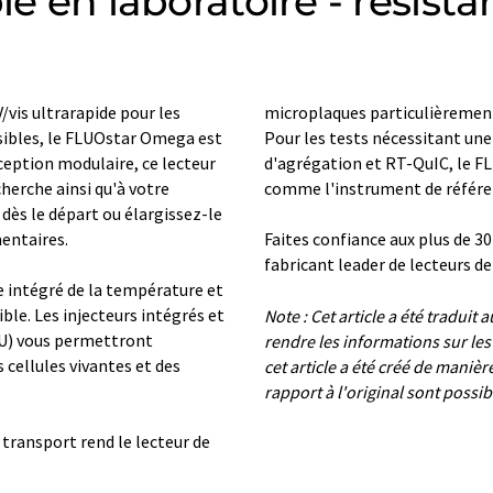
le en laboratoire - résista
vis ultrarapide pour les
microplaques particulièrement
nsibles, le FLUOstar Omega est
Pour les tests nécessitant une
nception modulaire, ce lecteur
d'agrégation et RT-QuIC, le 
herche ainsi qu'à votre
comme l'instrument de référe
ès le départ ou élargissez-le
entaires.
Faites confiance aux plus de 
fabricant leader de lecteurs d
le intégré de la température et
ble. Les injecteurs intégrés et
Note : Cet article a été tradui
CU) vous permettront
rendre les informations sur le
cellules vivantes et des
cet article a été créé de maniè
rapport à l'original sont possib
ransport rend le lecteur de