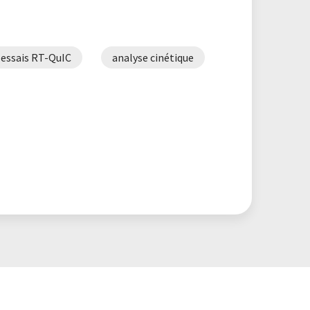
essais RT-QuIC
analyse cinétique