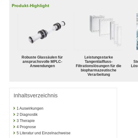
Produkt-Highlight
Robuste Glassäulen für
Leistungsstarke
anspruchsvolle MPLC-
Tangentialfluss-
Ste
Anwendungen
Filtrationslösungen für die
Lös
biopharmazeutische
Verarbeitung
Inhaltsverzeichnis
1
Auswirkungen
2
Diagnostik
3
Therapie
4
Prognose
5
Literatur und Einzelnachweise