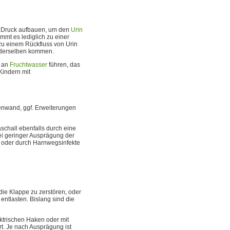
 Druck aufbauen, um den
Urin
mt es lediglich zu einer
zu einem Rückfluss von Urin
 derselben kommen.
t an
Fruchtwasser
führen, das
Kindern mit
asenwand, ggf. Erweiterungen
aschall ebenfalls durch eine
ei geringer Ausprägung der
 oder durch Harnwegsinfekte
die Klappe zu zerstören, oder
entlasten. Bislang sind die
ktrischen Haken oder mit
rt. Je nach Ausprägung ist