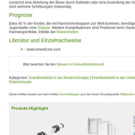
zunächst eine Ableitung der Blase durch Katheter oder eine Ausleitung der H
sind mehrere Schlitzungen notwendig.
Prognose
Etwa 40 % der Kinder, die mit Harnröhrenklappen zur Welt kommen, benötig
Jugendalter eine
Dialyse
. Weitere Komplikationen sind Probleme beim Sau
Harnwegsinfekte, Infekte der
Nebenhoden
.
Literatur und Einzelnachweise
↑
www.emedicine.com
Bitte beachten Sie den
Hinweis zu Gesundheitsthemen
!
Kategorien:
Krankheitsbild in der Kinderchirurgie
|
Krankheitsbild in der Urol
Fetalchirurgie
Dieser Artikel basiert auf dem Artikel
Urethralklappe
aus der freien Enzyklopädie
Wikipedia
u
Produkt-Highlight