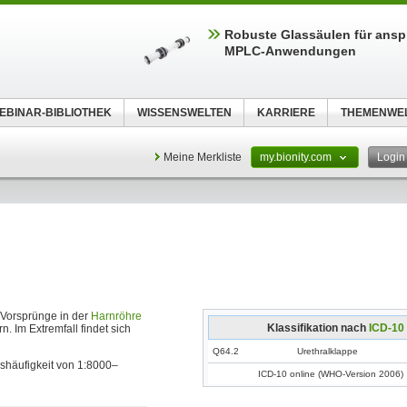
Robuste Glassäulen für ansp
MPLC-Anwendungen
EBINAR-BIBLIOTHEK
WISSENSWELTEN
KARRIERE
THEMENWE
Meine Merkliste
my.bionity.com
Logi
 Vorsprünge in der
Harnröhre
Klassifikation nach
ICD-10
. Im Extremfall findet sich
Q64.2
Urethralklappe
nshäufigkeit von 1:8000–
ICD-10 online (WHO-Version 2006)