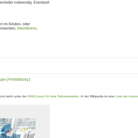
arnleiter notwendig. Eventuell
en im Kindes- oder
berwerden,
Inkontinenz
,
ogie
|
Fehlbildung
|
nd steht unter der
GNU-Lizenz für freie Dokumentation
. In der Wikipedia ist eine
Liste der Autor