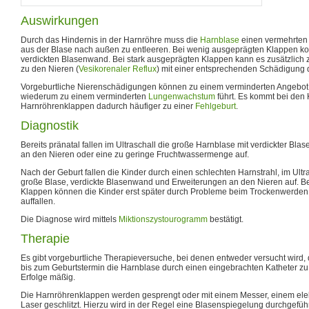
Auswirkungen
Durch das Hindernis in der Harnröhre muss die
Harnblase
einen vermehrten
aus der Blase nach außen zu entleeren. Bei wenig ausgeprägten Klappen kom
verdickten Blasenwand. Bei stark ausgeprägten Klappen kann es zusätzlich 
zu den Nieren (
Vesikorenaler Reflux
) mit einer entsprechenden Schädigung
Vorgeburtliche Nierenschädigungen können zu einem verminderten Angebo
wiederum zu einem verminderten
Lungenwachstum
führt. Es kommt bei den 
Harnröhrenklappen dadurch häufiger zu einer
Fehlgeburt
.
Diagnostik
Bereits pränatal fallen im Ultraschall die große Harnblase mit verdickter Bl
an den Nieren oder eine zu geringe Fruchtwassermenge auf.
Nach der Geburt fallen die Kinder durch einen schlechten Harnstrahl, im Ultr
große Blase, verdickte Blasenwand und Erweiterungen an den Nieren auf. B
Klappen können die Kinder erst später durch Probleme beim Trockenwerden
auffallen.
Die Diagnose wird mittels
Miktionszystourogramm
bestätigt.
Therapie
Es gibt vorgeburtliche Therapieversuche, bei denen entweder versucht wird, 
bis zum Geburtstermin die Harnblase durch einen eingebrachten Katheter zu 
Erfolge mäßig.
Die Harnröhrenklappen werden gesprengt oder mit einem Messer, einem ele
Laser geschlitzt. Hierzu wird in der Regel eine Blasenspiegelung durchgefüh