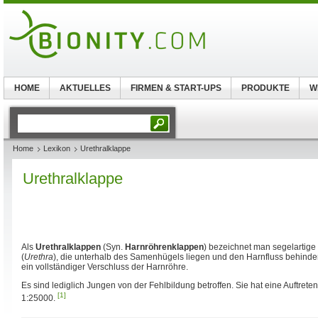
HOME
AKTUELLES
FIRMEN & START-UPS
PRODUKTE
W
Home
Lexikon
Urethralklappe
Urethralklappe
Als
Urethralklappen
(Syn.
Harnröhrenklappen
) bezeichnet man segelartige
(
Urethra
), die unterhalb des Samenhügels liegen und den Harnfluss behindern
ein vollständiger Verschluss der Harnröhre.
Es sind lediglich Jungen von der Fehlbildung betroffen. Sie hat eine Auftrete
[1]
1:25000.