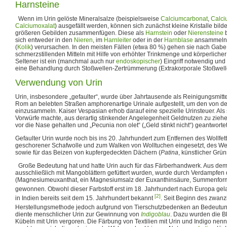
Harnsteine
Wenn im Urin gelöste Mineralsalze (beispielsweise
Calciumcarbonat
,
Calci
Calciumoxalat
) ausgefällt werden, können sich zunächst kleine Kristalle bilde
größeren Gebilden zusammenfügen. Diese als
Harnstein
oder
Nierensteine
b
sich entweder in den
Nieren
, im
Harnleiter
oder in der
Harnblase
ansammeln 
(
Kolik
) verursachen. In den meisten Fällen (etwa 80 %) gehen sie nach Gab
schmerzstillenden Mitteln mit Hilfe von erhöhter Trinkmenge und körperliche
Seltener ist ein (manchmal auch nur
endoskopischer
) Eingriff notwendig und 
eine Behandlung durch Stoßwellen-Zertrümmerung (Extrakorporale Stoßwellen
Verwendung von Urin
Urin, insbesondere „gefaulter“, wurde über Jahrtausende als Reinigungsmitte
Rom an belebten Straßen amphorenartige Urinale aufgestellt, um den von d
einzusammeln. Kaiser Vespasian erhob darauf eine spezielle Urinsteuer. Als 
Vorwürfe machte, aus derartig stinkender Angelegenheit Geldnutzen zu ziehe
vor die Nase gehalten und „Pecunia non olet“ („Geld stinkt nicht“) geantworte
Gefaulter Urin wurde noch bis ins 20. Jahrhundert zum Entfernen des Wollfett
geschorener Schafwolle und zum Walken von Wolltuchen eingesetzt, des We
sowie für das Beizen von kupfergedeckten Dächern (
Patina
, künstlicher Grü
Große Bedeutung hat und hatte Urin auch für das Färberhandwerk. Aus dem 
ausschließlich mit Mangoblättern gefüttert wurden, wurde durch Verdampfe
(Magnesiumeuxanthat, ein Magnesiumsalz der Euxanthinsäure, Summenfor
gewonnen. Obwohl dieser Farbstoff erst im 18. Jahrhundert nach Europa gela
[2]
in Indien bereits seit dem 15. Jahrhundert bekannt
. Seit Beginn des zwanz
Herstellungsmethode jedoch aufgrund von Tierschutzbedenken an Bedeutun
diente menschlicher Urin zur Gewinnung von
Indigoblau
. Dazu wurden die Bl
Kübeln mit Urin vergoren. Die Färbung von Textilien mit Urin und Indigo ne