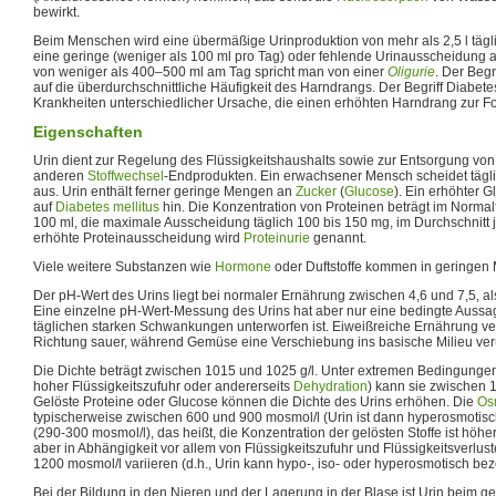
bewirkt.
Beim Menschen wird eine übermäßige Urinproduktion von mehr als 2,5 l tägl
eine geringe (weniger als 100 ml pro Tag) oder fehlende Urinausscheidung 
von weniger als 400–500 ml am Tag spricht man von einer
Oligurie
. Der Begr
auf die überdurchschnittliche Häufigkeit des Harndrangs. Der Begriff Diabet
Krankheiten unterschiedlicher Ursache, die einen erhöhten Harndrang zur F
Eigenschaften
Urin dient zur Regelung des Flüssigkeitshaushalts sowie zur Entsorgung vo
anderen
Stoffwechsel
-Endprodukten. Ein erwachsener Mensch scheidet tägl
aus. Urin enthält ferner geringe Mengen an
Zucker
(
Glucose
). Ein erhöhter G
auf
Diabetes mellitus
hin. Die Konzentration von Proteinen beträgt im Normalf
100 ml, die maximale Ausscheidung täglich 100 bis 150 mg, im Durchschnitt 
erhöhte Proteinausscheidung wird
Proteinurie
genannt.
Viele weitere Substanzen wie
Hormone
oder Duftstoffe kommen in geringen 
Der pH-Wert des Urins liegt bei normaler Ernährung zwischen 4,6 und 7,5, al
Eine einzelne pH-Wert-Messung des Urins hat aber nur eine bedingte Aussag
täglichen starken Schwankungen unterworfen ist. Eiweißreiche Ernährung ve
Richtung sauer, während Gemüse eine Verschiebung ins basische Milieu ver
Die Dichte beträgt zwischen 1015 und 1025 g/l. Unter extremen Bedingungen
hoher Flüssigkeitszufuhr oder andererseits
Dehydration
) kann sie zwischen 
Gelöste Proteine oder Glucose können die Dichte des Urins erhöhen. Die
Osm
typischerweise zwischen 600 und 900 mosmol/l (Urin ist dann hyperosmotis
(290-300 mosmol/l), das heißt, die Konzentration der gelösten Stoffe ist höhe
aber in Abhängigkeit vor allem von Flüssigkeitszufuhr und Flüssigkeitsverlu
1200 mosmol/l variieren (d.h., Urin kann hypo-, iso- oder hyperosmotisch be
Bei der Bildung in den Nieren und der Lagerung in der Blase ist Urin beim 