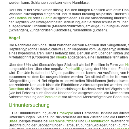
werden kann. Schlangen besitzen keine Harnblase.
Der Urin ist bei Schildkröten flüssig. Bei den übrigen Reptilien wird er im E
Wasserrückresorption eingedickt und ist daher breiartig bis pastös. Überschüs
von
Harnsäure
oder
Guanin
ausgeschieden. Für die Ausscheidung überschüssi
der Reptilien von untergeordneter Bedeutung, ein Salzüberschuss wird übe
ausgeglichen: Orbitaldrüse (Meeresschildkröten, am Auge), Sublingual- oder
(Schlangen), Zungendrüsen (Krokodile), Nasendrüse (Echsen).
Vögel
Die Nachniere der Vögel steht zwischen der von Reptilien und Säugetieren
Reptilientyp (ohne Henle-Schleife) auch Nephrone vom Säugetiertyp auftrete
eines hyperosmalaren Harns befähigt sind. Der Urin wird über den linken und
Mittelabschnitt (
Urodeum
) der
Kloake
abgegeben, eine Harnblase fehlt allen
Über den Urin wird überschüssiger Stickstoff wie bei Reptilien in Form von
Ha
ausgeschieden. Über eine negative
Peristaltik
gelangt der Urin in den Endd
wird. Der Urin ist daher bei Vögeln pastös und es kommt zur Ausfällung von H
zusammen mit dem Kot ausgeschieden werden. Der stickstoffreiche Kot von 
Düngemittel genutzt. Bei Vögeln mit entwickelten Blinddärmen (beispielswe
konzentrierte Urin auch bis in die Blinddärme zurücktransportiert werden und
Darmflora
als Stickstoffquelle. Überschüssiges Kochsalz wird bei Vögeln nich
(wie bei Echsen) auch über die Nasendrüse ausgeschieden, ein Mechanismus
Aufrechterhaltung der
Osmolarität
vor allem bei Meeresvögeln von Bedeutung
Urinuntersuchung
Die Urinuntersuchung, auch
Uroskopie
oder Harnschau, ist eine der ältes
Untersuchungen. Sie erlaubt Rückschlüsse auf den Zustand und die Funktion
Blase
, beispielsweise bei
Niereninsuffizienz
und
Blaseninfektion
. Während fr
Beschreibung der Beobachtungen (Farbe, Trübungen, Ablagerungen (durch