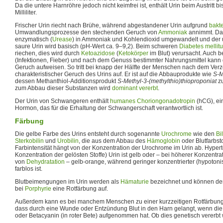
Da die untere Harnröhre jedoch nicht keimfrei ist, enthält Urin beim Austritt 
Milliliter.
Frischer Urin riecht nach Brühe, während abgestandener Urin aufgrund
bakte
Umwandlungsprozesse den stechenden Geruch von
Ammoniak
annimmt. Dab
enzymatisch (
Urease
) in Ammoniak und Kohlendioxid umgewandelt und der ur
saure Urin wird basisch (pH-Wert ca. 9–9,2). Beim schweren
Diabetes mellit
riechen, dies wird durch
Ketoazidose
(
Ketokörper
im Blut) verursacht. Auch b
(Infektionen, Fieber) und nach dem Genuss bestimmter Nahrungsmittel kann 
Geruch aufweisen. So tritt bei knapp der Hälfte der Menschen nach dem Verz
charakteristischer Geruch des Urins auf. Er ist auf die Abbauprodukte wie
S-M
dessen Methanthiol-Additionsprodukt
S-Methyl-3-(methylthio)thioproponiat
zu
zum Abbau dieser Substanzen wird
dominant vererbt
.
Der Urin von Schwangeren enthält
humanes Choriongonadotropin
(hCG), ei
Hormon, das für die Erhaltung der Schwangerschaft verantwortlich ist.
Färbung
Die gelbe Farbe des Urins entsteht durch sogenannte
Urochrome
wie den
Bi
Sterkobilin
und
Urobilin
, die aus dem Abbau des
Hämoglobin
oder Blutfarbst
Farbintensität hängt von der Konzentration der Urochrome im Urin ab. Hyper
Konzentration der gelösten Stoffe) Urin ist gelb oder – bei höherer Konzentra
von
Dehydratation
– gelb-orange, während geringer konzentrierter (hypotonis
farblos ist.
Blutbeimengungen im Urin werden als
Hämaturie
bezeichnet und können den U
bei
Porphyrie
eine Rotfärbung auf.
Außerdem kann es bei manchem Menschen zu einer kurzzeitigen Rotfärbun
dass durch eine Wunde oder Entzündung Blut in den Harn gelangt, wenn di
oder Betacyanin (in roter Bete) aufgenommen hat. Ob dies genetisch vererbt w