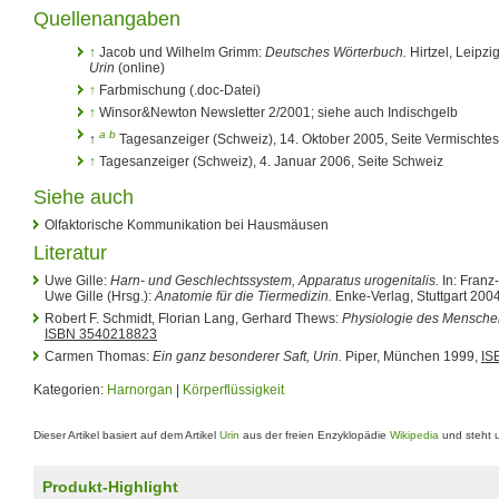
Quellenangaben
↑
Jacob und Wilhelm Grimm:
Deutsches Wörterbuch.
Hirtzel, Leipzi
Urin
(online)
↑
Farbmischung (.doc-Datei)
↑
Winsor&Newton Newsletter 2/2001; siehe auch Indischgelb
a
b
↑
Tagesanzeiger (Schweiz), 14. Oktober 2005, Seite Vermischtes
↑
Tagesanzeiger (Schweiz), 4. Januar 2006, Seite Schweiz
Siehe auch
Olfaktorische Kommunikation bei Hausmäusen
Literatur
Uwe Gille:
Harn- und Geschlechtssystem, Apparatus urogenitalis.
In: Franz
Uwe Gille (Hrsg.):
Anatomie für die Tiermedizin.
Enke-Verlag, Stuttgart 200
Robert F. Schmidt, Florian Lang, Gerhard Thews:
Physiologie des Mensche
ISBN 3540218823
Carmen Thomas:
Ein ganz besonderer Saft, Urin.
Piper, München 1999,
IS
Kategorien:
Harnorgan
|
Körperflüssigkeit
Dieser Artikel basiert auf dem Artikel
Urin
aus der freien Enzyklopädie
Wikipedia
und steht 
Produkt-Highlight