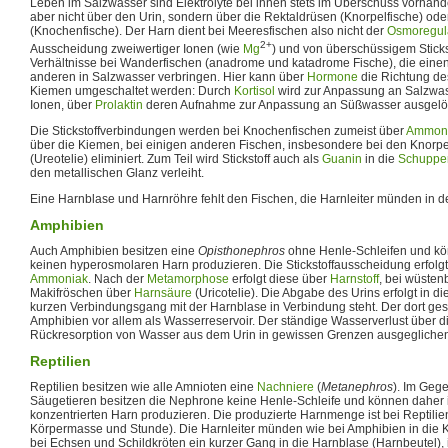
Leben im Salzwasser sind Elektrolyte bei ihnen stets im Überschuss vorhande
aber nicht über den Urin, sondern über die Rektaldrüsen (Knorpelfische) od
(Knochenfische). Der Harn dient bei Meeresfischen also nicht der
Osmoregul
2+
Ausscheidung zweiwertiger Ionen (wie
Mg
) und von überschüssigem Stickst
Verhältnisse bei Wanderfischen (anadrome und katadrome Fische), die einen
anderen in Salzwasser verbringen. Hier kann über
Hormone
die Richtung des
Kiemen umgeschaltet werden: Durch
Kortisol
wird zur Anpassung an Salzwas
Ionen, über
Prolaktin
deren Aufnahme zur Anpassung an Süßwasser ausgelös
Die Stickstoffverbindungen werden bei Knochenfischen zumeist über
Ammon
über die Kiemen, bei einigen anderen Fischen, insbesondere bei den Knorpel
(Ureotelie) eliminiert. Zum Teil wird Stickstoff auch als
Guanin
in die
Schuppe
den metallischen Glanz verleiht.
Eine Harnblase und Harnröhre fehlt den Fischen, die Harnleiter münden in 
Amphibien
Auch Amphibien besitzen eine
Opisthonephros
ohne Henle-Schleifen und kö
keinen hyperosmolaren Harn produzieren. Die Stickstoffausscheidung erfolg
Ammoniak
. Nach der
Metamorphose
erfolgt diese über
Harnstoff
, bei wüste
Makifröschen über
Harnsäure
(Uricotelie). Die Abgabe des Urins erfolgt in di
kurzen Verbindungsgang mit der Harnblase in Verbindung steht. Der dort gesp
Amphibien vor allem als Wasserreservoir. Der ständige Wasserverlust über d
Rückresorption von Wasser aus dem Urin in gewissen Grenzen ausgegliche
Reptilien
Reptilien besitzen wie alle Amnioten eine
Nachniere
(
Metanephros
). Im Geg
Säugetieren besitzen die Nephrone keine Henle-Schleife und können daher i
konzentrierten Harn produzieren. Die produzierte Harnmenge ist bei Reptilien
Körpermasse und Stunde). Die Harnleiter münden wie bei Amphibien in die K
bei Echsen und Schildkröten ein kurzer Gang in die Harnblase (Harnbeutel), 