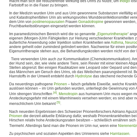
macht man sich die reduzierende Wirkung des Urins zu Nutze, um
Indigo
lös
Farbstoff so in die Faser zu bringen.
In der Medizin wurden Urin und aus Urin gewonnene Substanzen vielfältig ei
und Katastrophenfällen Urin als wirkungsvolles Wunddesinfektionsmittel ve
dem Urin von
postmenopausalen
Frauen
Gonadotropine
gewonnen werden, d
Fruchtbarkeitsstörungen eingesetzt werden können.
Im paramedizinischen Bereich wird die so genannte
„Eigenurintherapie“
ange
eigenen (Morgen-)Urin Fähigkeiten zur Heilung verschiedener Krankheiten z
äußerliche Anwendung oder Injektion sollen Krankheiten wie
Asthma
,
Neurod
andere geheilt oder zumindest gelindert werden. Nachweise für einen positiv
Eigenurintherapie stehen aus, die Behandlungskosten werden nicht von d
Tiere verwenden Urin auch zur Kommunikation (Chemokommunikation). Am 
der Hund sein, der, wie viele andere Tiere, sein Revier mit einer kleinen Ab
Stellen abgrenzt. Bei einigen Raubkatzen wie Leopard oder Gepard und den 
das Männchen am Geruch des Urins, ob das Weibchen paarungsbereit ist. B
Harnstoffs in der Umwelt entsteht durch
Hydrolyse
das stechend riechende 
Da neuerdings pathogene
Prionen
– falsch gefaltete Eiweiße, welche Krank
auslösen können – im Urin gefunden wurden, unterliegt die Gewinnung von
[4]
Urin strengen Vorschriften
.
Menotropin
aus humanem Urin muss wegen mö
Ansteckungsgefahr mit einem Warnhinweis versehen werden; es sind aber n
[5]
menschlichem Urin bekannt
.
Nach neuesten Ergebnissen des Schweizer Prionenforschers Adriano Aguzzi 
Prionen
die derzeit aktuelle Erklärung dafür, weshalb Prionenkrankheiten be
Hirschen relativ hohe Ansteckungsraten besitzen – schließlich ernähren sich 
Tiermehl. Allerdings fand man die Prionen im Urin nur, wenn eine
Nierenent
Zu psychischen und sozialen Aspekten des Urinierens siehe
Harnlassen
.