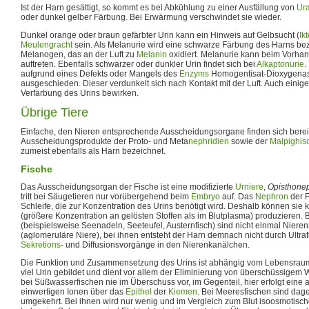
Ist der Harn gesättigt, so kommt es bei Abkühlung zu einer Ausfällung von
Ur
oder dunkel gelber Färbung. Bei Erwärmung verschwindet sie wieder.
Dunkel orange oder braun gefärbter Urin kann ein Hinweis auf Gelbsucht (
Ik
Meulengracht
sein. Als Melanurie wird eine schwarze Färbung des Harns bez
Melanogen, das an der Luft zu
Melanin
oxidiert. Melanurie kann beim Vorha
auftreten. Ebenfalls schwarzer oder dunkler Urin findet sich bei
Alkaptonurie
.
aufgrund eines Defekts oder Mangels des
Enzyms
Homogentisat-Dioxygenas
ausgeschieden. Dieser verdunkelt sich nach Kontakt mit der Luft. Auch ein
Verfärbung des Urins bewirken.
Übrige Tiere
Einfache, den Nieren entsprechende Ausscheidungsorgane finden sich bereit
Ausscheidungsprodukte der Proto- und Meta
nephridien
sowie der
Malpighis
zumeist ebenfalls als Harn bezeichnet.
Fische
Das Ausscheidungsorgan der Fische ist eine modifizierte
Urniere
,
Opisthone
tritt bei Säugetieren nur vorübergehend beim
Embryo
auf. Das
Nephron
der F
Schleife, die zur Konzentration des Urins benötigt wird. Deshalb können si
(größere Konzentration an gelösten Stoffen als im Blutplasma) produzieren. 
(beispielsweise Seenadeln, Seeteufel, Austernfisch) sind nicht einmal Niere
(aglomeruläre Niere), bei ihnen entsteht der Harn demnach nicht durch Ultrafi
Sekretions
- und Diffusionsvorgänge in den Nierenkanälchen.
Die Funktion und Zusammensetzung des Urins ist abhängig vom Lebensraum
viel Urin gebildet und dient vor allem der Eliminierung von überschüssigem
bei Süßwasserfischen nie im Überschuss vor, im Gegenteil, hier erfolgt eine
einwertigen Ionen über das
Epithel
der
Kiemen
. Bei Meeresfischen sind dag
umgekehrt. Bei ihnen wird nur wenig und im Vergleich zum Blut isoosmotisch