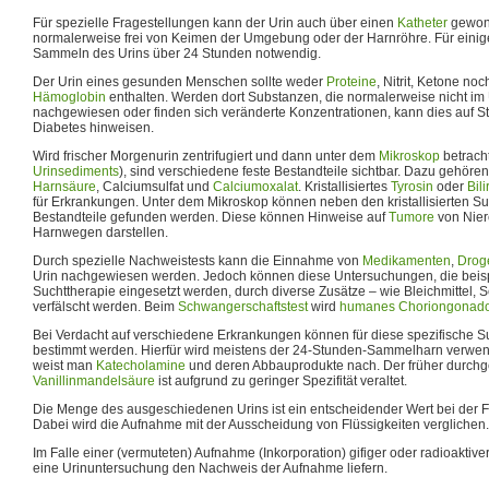
Für spezielle Fragestellungen kann der Urin auch über einen
Katheter
gewonn
normalerweise frei von Keimen der Umgebung oder der Harnröhre. Für einig
Sammeln des Urins über 24 Stunden notwendig.
Der Urin eines gesunden Menschen sollte weder
Proteine
, Nitrit, Ketone no
Hämoglobin
enthalten. Werden dort Substanzen, die normalerweise nicht im
nachgewiesen oder finden sich veränderte Konzentrationen, kann dies auf 
Diabetes hinweisen.
Wird frischer Morgenurin zentrifugiert und dann unter dem
Mikroskop
betrach
Urinsediments
), sind verschiedene feste Bestandteile sichtbar. Dazu gehören
Harnsäure
, Calciumsulfat und
Calciumoxalat
. Kristallisiertes
Tyrosin
oder
Bili
für Erkrankungen. Unter dem Mikroskop können neben den kristallisierten S
Bestandteile gefunden werden. Diese können Hinweise auf
Tumore
von Nier
Harnwegen darstellen.
Durch spezielle Nachweistests kann die Einnahme von
Medikamenten
,
Drog
Urin nachgewiesen werden. Jedoch können diese Untersuchungen, die beisp
Suchttherapie eingesetzt werden, durch diverse Zusätze – wie Bleichmittel, 
verfälscht werden. Beim
Schwangerschaftstest
wird
humanes Choriongonado
Bei Verdacht auf verschiedene Erkrankungen können für diese spezifische 
bestimmt werden. Hierfür wird meistens der 24-Stunden-Sammelharn verwe
weist man
Katecholamine
und deren Abbauprodukte nach. Der früher durchge
Vanillinmandelsäure
ist aufgrund zu geringer Spezifität veraltet.
Die Menge des ausgeschiedenen Urins ist ein entscheidender Wert bei der Fl
Dabei wird die Aufnahme mit der Ausscheidung von Flüssigkeiten verglichen.
Im Falle einer (vermuteten) Aufnahme (Inkorporation) gifiger oder radioaktiver
eine Urinuntersuchung den Nachweis der Aufnahme liefern.