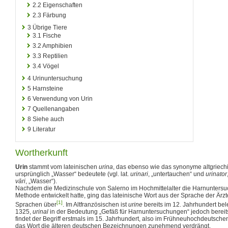
2.2
Eigenschaften
2.3
Färbung
3
Übrige Tiere
3.1
Fische
3.2
Amphibien
3.3
Reptilien
3.4
Vögel
4
Urinuntersuchung
5
Harnsteine
6
Verwendung von Urin
7
Quellenangaben
8
Siehe auch
9
Literatur
Wortherkunft
Urin
stammt vom lateinischen
urina
, das ebenso wie das synonyme altgriec
ursprünglich „Wasser“ bedeutete (vgl. lat.
urinari
, „untertauchen“ und
urinator
vāri
, „Wasser“).
Nachdem die Medizinschule von Salerno im Hochmittelalter die Harnuntersu
Methode entwickelt hatte, ging das lateinische Wort aus der Sprache der Ärzt
[1]
Sprachen über
. Im Altfranzösischen ist
urine
bereits im 12. Jahrhundert bel
1325,
urinal
in der Bedeutung „Gefäß für Harnuntersuchungen“ jedoch berei
findet der Begriff erstmals im 15. Jahrhundert, also im Frühneuhochdeutsche
das Wort die älteren deutschen Bezeichnungen zunehmend verdrängt.