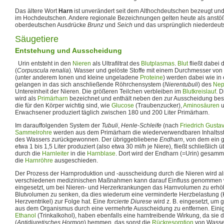
Das ältere Wort
Harn
ist unverändert seit dem Althochdeutschen bezeugt und
im Hochdeutschen. Andere regionale Bezeichnungen gelten heute als anstöß
oberdeutschen Ausdrücke
Brunz
und
Seich
und das ursprünglich niederdeu
Säugetiere
Entstehung und Ausscheidung
Urin entsteht in den
Nieren
als Ultrafiltrat des
Blutplasmas
.
Blut
fließt dabei 
(
Corpuscula renalia
). Wasser und gelöste Stoffe mit einem Durchmesser von
(unter anderem Ionen und kleine ungeladene
Proteine
) werden dabei wie in e
gelangen in das sich anschließende Röhrchensystem (
Nierentubuli
) des
Nep
Untereinheit der Nieren. Die größeren Teilchen verbleiben im
Blutkreislauf
. 
wird als
Primärharn
bezeichnet und enthält neben den zur Ausscheidung best
die für den Körper wichtig sind, wie
Glucose
(Traubenzucker),
Aminosäuren
u
Erwachsener produziert täglich zwischen 180 und 200 Liter Primärharn.
Im darauffolgenden System der
Tubuli
,
Henle-Schleife
(nach
Friedrich Gusta
Sammelrohre
werden aus dem Primärharn die wiederverwendbaren Inhaltsst
des Wassers zurückgewonnen. Der übriggebliebene
Endharn
, von dem ein 
etwa 1 bis 1,5 Liter produziert (also etwa 30 ml/h je Niere), fließt schließlich 
durch die
Harnleiter
in die
Harnblase
. Dort wird der Endharn (=Urin) gesamm
die
Harnröhre
ausgeschieden.
Der Prozess der Harnproduktion und -ausscheidung durch die Nieren wird a
verschiedenen medizinischen Maßnahmen kann darauf Einfluss genommen
eingesetzt, um bei Nieren- und Herzerkrankungen das Harnvolumen zu erhö
Blutvolumen zu senken, da dies wiederum eine verminderte Herzbelastung (Kr
Herzventrikel) zur Folge hat. Eine
forcierte Diurese
wird z. B. eingesetzt, um g
aus dem Organismus durch eine vermehrte Ausscheidung zu entfernen. Einig
Ethanol
(Trinkalkohol), haben ebenfalls eine harntreibende Wirkung, da sie
(
Antidiuretisches Hormon
) hemmen, das sonst die
Rückresorption
von Wasse