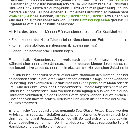
Geruches und des Geschmackes (daher stammt auch die Diagnose
Diabetes
Lateinischen „honigsüß“ bedeutet) erfolgte, so wird heutzutage die Erstunters
Hilfe von Urin-Teststreifen durchgeführt. Damit kann man gleichzeitig und i
mehrere wichtige Befunde erheben. Durch einen Farbumschlag können nähe
Proteinen
,
Glucose
, Ketonen,
Bilirubin
,
Urobilinogen
,
Urobilin
sowie der pH-W
wird der Urin auf Vorhandensein von
Blut
und
Entzündungszellen
getestet. 
Ergebnisse wird als Urinstatus bezeichnet.
Mit Hilfe des Urinstatus können Frühsymptome dreier großer Krankheitsgrup
Erkrankungen der Niere (Nierensteine, Nierentumoren, Entzündungen, ...)
Kohlenhydratstoffwechselstörungen (Diabetes mellitus)
Leber- und hämolytische Erkrankungen.
Eine qualitative Harnuntersuchung weist nach, ob eine Substanz im Harn vorh
während eine quantitative Untersuchung die genaue Menge des untersuchten 
semiquantitative Untersuchung gibt in etwa an, wie viel von einer Substanz i
Für Untersuchungen wird bevorzugt der
Mittelstrahlharn
des Morgenurins benu
enthaltenen Stoffe in größerer Konzentration enthält als tagsüber gewonnene
Säuberung und eventuellen Desinfektion der
Glans penis
beim Mann oder des
Frau wird der erste Strahl des Harns verworfen. Erst die folgenden Anteile w
Untersuchung verwendet. Damit werden Beimengungen aus Verunreinigunge
Harnröhre vermindert, die das Ergebnis verfälschen können. Bei weiblichen
Gewinnen von unverfälschtem Mittelstrahlurin durch die Anatomie der Vulva 
deutlich erschwert.
Eine ähnliche Methode ist die so genannte
Drei-Gläser-Probe
. Dabei werden 
Mittelstrahl in separaten Gefäßen aufgefangen. Das dritte Glas wird nach lei
Urin – vermengt mit Prostata-Sekret – gefüllt. So lässt sich eine grobe Lokali
Blutungsquellen vornehmen. Der Inhalt des ersten Glases repräsentiert die H
Harnblase und das dritte die Prostata.