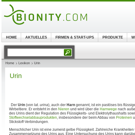
HOME
AKTUELLES
FIRMEN & START-UPS
PRODUKTE
W
Home
Lexikon
Urin
Urin
Der
Urin
(von lat.
urina
), auch der
Harn
genannt, ist ein pastöses bis flüssi
Wirbeltiere. Er entsteht in den
Nieren
und wird über die
Harnwege
nach außen
des Urins dient der Regulation des Flüssigkeits- und Elektrolythaushalts sow
Stoffwechselabbauprodukten
, insbesondere der beim Abbau von
Proteinen
u
Stickstoff-Verbindungen.
Menschlicher Urin ist eine zumeist gelbe Flüssigkeit. Zahlreiche Krankheiten 
Zusammensetzung des Urins aus. Eine Untersuchung des Urins kann darübe