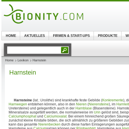
HOME
AKTUELLES
FIRMEN & START-UPS
PRODUKTE
W
Home
Lexikon
Harnstein
Harnstein
Harnsteine
(lat.:
Urolithe
) sind krankhafte feste Gebilde (
Konkremente
), 
Harnwegen
entstehen können, also in den
Nieren
(
Nierensteine
), im
Harnleit
Uretersteine) und gelegentlich auch in der
Harnblase
(Blasensteine). Harnst
Mineralsalze ausgefällt werden, die normalerweise im
Urin
gelöst sind, beis
Calciumphosphat
und
Calciumoxalat
. Bei einem hinreichend großen Säurege
zunächst kleine Kristalle bilden, die sich allmählich zu größeren Gebilden 
kann das gesamte
Nierenbecken
durch diese harten Einlagerungen ausgefüll
Harnsteine aus
Calcium
salzen können per
Röntgenbild
, Harnsteine aus
Har