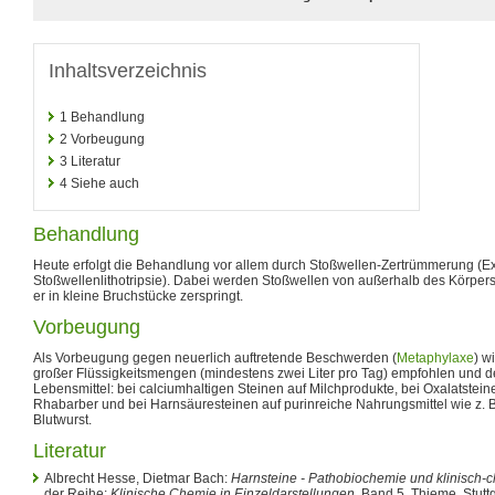
Inhaltsverzeichnis
1
Behandlung
2
Vorbeugung
3
Literatur
4
Siehe auch
Behandlung
Heute erfolgt die Behandlung vor allem durch Stoßwellen-Zertrümmerung (Ex
Stoßwellenlithotripsie). Dabei werden Stoßwellen von außerhalb des Körpers a
er in kleine Bruchstücke zerspringt.
Vorbeugung
Als Vorbeugung gegen neuerlich auftretende Beschwerden (
Metaphylaxe
) w
großer Flüssigkeitsmengen (mindestens zwei Liter pro Tag) empfohlen und de
Lebensmittel: bei calciumhaltigen Steinen auf Milchprodukte, bei Oxalatstein
Rhabarber und bei Harnsäuresteinen auf purinreiche Nahrungsmittel wie z. B
Blutwurst.
Literatur
Albrecht Hesse, Dietmar Bach:
Harnsteine - Pathobiochemie und klinisch-
der Reihe:
Klinische Chemie in Einzeldarstellungen
. Band 5, Thieme, Stutt