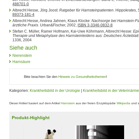
488701-0
Albrecht Hesse, Jörg Joost:
Ratgeber für Harnsteinpatienten
. Hippokrates, 
89373-181-4
Albrecht Hesse, Andrea Jahnen, Klaus Klocke:
Nachsorge bei Harnstein-Pat
ärztliche Praxis
. Urban&Fischer, 2002,
ISBN 3-3346-0832-8
Stefan C. Müller, Rainer Hofmann, Kai-Uwe Köhrmann, Albrecht Hesse:
Epi
Therapie und Metaphylaxe des Harnsteinleidens
aus:
Deutsches Ärzteblatt
1336, 2004
Siehe auch
Nierenstein
Harnsäure
Bitte beachten Sie den
Hinweis zu Gesundheitsthemen
!
Kategorien:
Krankheitsbild in der Urologie
|
Krankheitsbild in der Veterinärme
Dieser Artikel basiert auf dem Artikel
Harnstein
aus der freien Enzyklopädie
Wikipedia
und s
Produkt-Highlight