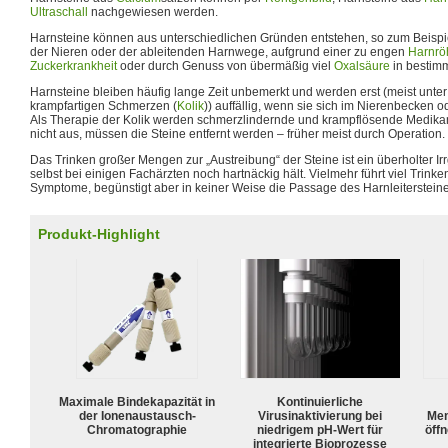
Ultraschall
nachgewiesen werden.
Harnsteine können aus unterschiedlichen Gründen entstehen, so zum Beispi
der Nieren oder der ableitenden Harnwege, aufgrund einer zu engen
Harnrö
Zuckerkrankheit
oder durch Genuss von übermäßig viel
Oxalsäure
in bestimm
Harnsteine bleiben häufig lange Zeit unbemerkt und werden erst (meist unter
krampfartigen Schmerzen (
Kolik
)) auffällig, wenn sie sich im Nierenbecken 
Als Therapie der Kolik werden schmerzlindernde und krampflösende Medika
nicht aus, müssen die Steine entfernt werden – früher meist durch Operation.
Das Trinken großer Mengen zur „Austreibung“ der Steine ist ein überholter Irr
selbst bei einigen Fachärzten noch hartnäckig hält. Vielmehr führt viel Trinke
Symptome, begünstigt aber in keiner Weise die Passage des Harnleitersteine
Produkt-Highlight
Maximale Bindekapazität in
Kontinuierliche
der Ionenaustausch-
Virusinaktivierung bei
Mem
Chromatographie
niedrigem pH-Wert für
öffn
integrierte Bioprozesse