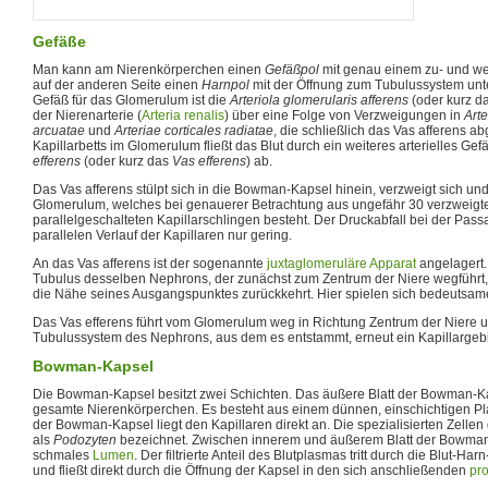
Gefäße
Man kann am Nierenkörperchen einen
Gefäßpol
mit genau einem zu- und w
auf der anderen Seite einen
Harnpol
mit der Öffnung zum Tubulussystem unt
Gefäß für das Glomerulum ist die
Arteriola glomerularis afferens
(oder kurz d
der Nierenarterie (
Arteria renalis
) über eine Folge von Verzweigungen in
Arte
arcuatae
und
Arteriae corticales radiatae
, die schließlich das Vas afferens
Kapillarbetts im Glomerulum fließt das Blut durch ein weiteres arterielles Gef
efferens
(oder kurz das
Vas efferens
) ab.
Das Vas afferens stülpt sich in die Bowman-Kapsel hinein, verzweigt sich und 
Glomerulum, welches bei genauerer Betrachtung aus ungefähr 30 verzweigt
parallelgeschalteten Kapillarschlingen besteht. Der Druckabfall bei der Pass
parallelen Verlauf der Kapillaren nur gering.
An das Vas afferens ist der sogenannte
juxtaglomeruläre Apparat
angelagert. 
Tubulus desselben Nephrons, der zunächst zum Zentrum der Niere wegführt,
die Nähe seines Ausgangspunktes zurückkehrt. Hier spielen sich bedeutsa
Das Vas efferens führt vom Glomerulum weg in Richtung Zentrum der Niere u
Tubulussystem des Nephrons, aus dem es entstammt, erneut ein Kapillargebi
Bowman-Kapsel
Die Bowman-Kapsel besitzt zwei Schichten. Das äußere Blatt der Bowman-K
gesamte Nierenkörperchen. Es besteht aus einem dünnen, einschichtigen Pl
der Bowman-Kapsel liegt den Kapillaren direkt an. Die spezialisierten Zellen
als
Podozyten
bezeichnet. Zwischen innerem und äußerem Blatt der Bowman-
schmales
Lumen
. Der filtrierte Anteil des Blutplasmas tritt durch die Blut-
und fließt direkt durch die Öffnung der Kapsel in den sich anschließenden
pr