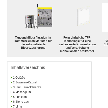
Tangentialflussfiltration im
Fortschrittliche TFF-
kommerziellen Maßstab für
Technologie für eine
Vi
die automatisierte
verbesserte Konzentration
Ech
Bioprozessierung
und Verarbeitung
monoklonaler Antikörper
Inhaltsverzeichnis
1
Gefäße
2
Bowman-Kapsel
3
Blut-Harn-Schranke
4
Mesangium
5
Funktion
6
Siehe auch
7
Links