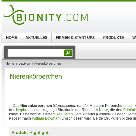
HOME
AKTUELLES
FIRMEN & START-UPS
PRODUKTE
W
Home
Lexikon
Nierenkörperchen
Nierenkörperchen
Das
Nierenkörperchen
(
Corpusculum renale
, Malpighi-Körperchen nach
des
Nephrons
, eine kugelige Struktur in der Rinde der
Niere
, die den
Primär
bildet. Es besteht aus einem
kapillären
Gefäßknäuel (
Glomerulus
oder
Glome
Kapsel
(nach
William Bowman
) umschlossen wird. Beide Strukturen bilden d
Produkt-Highlight