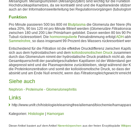
Mesangium
. Mesangiumzellen (
Mesangiozyten
) sind wichtig für die Funktion
Hochdruckkapillarnetzes, da sie kontraktil sind und die Kapillarwände stütze
auch an der Informationsweiterleitung bei Regulationsvorgängen (tubuloglom
Funktion
Pro Minute passieren 500 bis 800 ml
Blutplasma
die Glomerula der Niere (
Re
etwa 20%, 90 bis 120 ml pro Minute filtriert werden (
Glomeruläre Filtrationsra
zwischen 180 und 200 Liter Primärharn gebildet. Davon werden 80 bis 90 Pr
Tubuli rückresorbiert. Die
hormonregulierte
Feinabstimmung erfolgt
ADH
-abh
Sammelrohre
, so dass insgesamt 99 Prozent des Wassers rückresorbiert we
Entscheidend für die Filtration ist die effektive Druckdifferenz zwischen Kap
sich aus dem hydrostatischen und dem
kolloidosmotischen Druck
zusammens
durch das Glomerulum nimmt der hydrostatische Druck praktisch nicht ab, d
Gesamtquerschnitt der parallelgeschalteten Kapillaren ist der Widerstand gerin
abgepresst wird und die Plasmaproteine zurückbleiben, steigt während der K
die Proteinkonzentration und somit der kolloidosmotische Druck, so dass der e
absinkt und am Ende Null erreicht, wenn das
Filtrationsgleichgewicht
erreicht
Siehe auch
Nephron
-
Proteinurie
-
Glomerulonephritis
Links
http://www.unifr.ch/histologie/elearningfree/allemand/biochemie/harnappar
Kategorien:
Histologie
|
Harnorgan
Dieser Artikel basiert auf dem Artikel
Nierenkörperchen
aus der freien Enzyklopädie
Wikipe