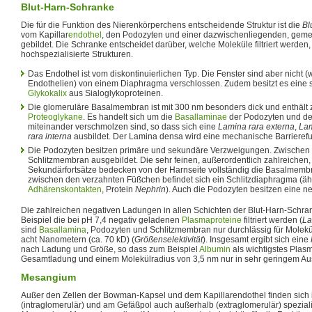
Blut-Harn-Schranke
Die für die Funktion des Nierenkörperchens entscheidende Struktur ist die
Bl
vom Kapillar
endothel
, den Podozyten und einer dazwischenliegenden, ge
gebildet. Die Schranke entscheidet darüber, welche Moleküle filtriert werden,
hochspezialisierte Strukturen.
Das Endothel ist vom diskontinuierlichen Typ. Die Fenster sind aber nicht 
Endothelien) von einem Diaphragma verschlossen. Zudem besitzt es eine s
Glykokalix
aus Sialoglykoproteinen.
Die glomeruläre Basalmembran ist mit 300 nm besonders dick und enthält 
Proteoglykane
. Es handelt sich um die
Basallaminae
der Podozyten und des
miteinander verschmolzen sind, so dass sich eine
Lamina rara externa
,
La
rara interna
ausbildet. Der Lamina densa wird eine mechanische Barrieref
Die Podozyten besitzen primäre und sekundäre Verzweigungen. Zwischen d
Schlitzmembran ausgebildet. Die sehr feinen, außerordentlich zahlreichen
Sekundärfortsätze bedecken von der Harnseite vollständig die Basalmembr
zwischen den verzahnten Füßchen befindet sich ein Schlitzdiaphragma (äh
Adhärenskontakten
, Protein
Nephrin
). Auch die Podozyten besitzen eine n
Die zahlreichen negativen Ladungen in allen Schichten der Blut-Harn-Schra
Beispiel die bei pH 7,4 negativ geladenen
Plasmaproteine
filtriert werden (
La
sind
Basallamina
, Podozyten und Schlitzmembran nur durchlässig für Molek
acht Nanometern (ca. 70 kD) (
Größenselektivität
). Insgesamt ergibt sich eine
nach Ladung und Größe, so dass zum Beispiel
Albumin
als wichtigstes Plasm
Gesamtladung und einem Molekülradius von 3,5 nm nur in sehr geringem Ausma
Mesangium
Außer den Zellen der Bowman-Kapsel und dem Kapillarendothel finden sich
(intraglomerulär) und am Gefäßpol auch außerhalb (extraglomerulär) speziali