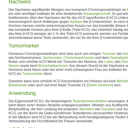
Nachweis
Der Nachweis signifikanter Mengen von humanem Choriongonadotropin im
ein sehr wichtiger Indikator für eine bestehende
Schwangerschaft
. So gut wie
funktionieren über den Nachweis der für das hCG spezifischen β-hCG-Untere
immunologisch durch Antikörper gegen
Epitope
der β-Untereinheit. Je nach
Hormon messen solche immunologischen Assays nur das komplette dimere H
das komplette Hormon plus freie β-Kette (Total-hCG), das irrtümlich häufig a
das freie β-hCG weniger als 1 % des Total-hCG ausmacht, werden zur Fests
sinnvollerweise keine Tests verwendet, die nur für die freie β-Untereinheit spe
Tumormarker
Humanes Choriongonadotropin wird aber auch von einigen
Tumoren
der
Ke
wie Nichtseminomen,
Seminomen
,
Chorionkarzinomen
und dem
Ovarialkar
finden sich erhöhte hCG-Werte bei Tumoren der Mamma, der
Leber
, des
Dün
Nieren
sowie beim
Bronchialkarzinom
. Aus diesem Grund ist der Nachweis 
Hormons beim Mann oder bei einer nicht schwangeren Frau ein Indikator für
hCG als
Tumormarker
dient.
Daneben kann eine erhöhte hCG-Konzentration ein Hinweis auf eine
Mehrli
Blasenmole
oder auch auf eine fetale Trisomie 21 (
Down-Syndrom
) sein.
Anwendung
Die Eigenschaft hCG's, die körpereigene
Testosteronproduktion
anzuregen, k
beim Mann einer Hoden-Atrophie entgegenzuwirken. Athleten aus Kraftsport
Bodybuilding, die ihre Leistung mit anabolen
Steroiden
wie
Dianabol
und Sus
hCG, um die durch die Gabe künstlichen Testosterons verursachten Hodens
In der Medizin wird hCG bei der Behandlung nicht herabgestiegener Hoden 
Verbesserung der Fruchtbarkeit bei Frauen verwendet.