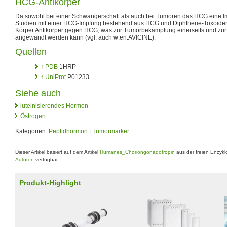
HCG-Antikörper
Da sowohl bei einer Schwangerschaft als auch bei Tumoren das HCG eine Im
Studien mit einer HCG-Impfung bestehend aus HCG und Diphtherie-Toxoiden.
Körper Antikörper gegen HCG, was zur Tumorbekämpfung einerseits und zur 
angewandt werden kann (vgl. auch w:en:AVICINE).
Quellen
↑
PDB
1HRP
↑
UniProt
P01233
Siehe auch
luteinisierendes Hormon
Östrogen
Kategorien:
Peptidhormon
|
Tumormarker
Dieser Artikel basiert auf dem Artikel
Humanes_Choriongonadotropin
aus der freien Enzyk
Autoren
verfügbar.
Produkt-Highlight