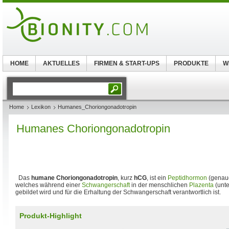
HOME
AKTUELLES
FIRMEN & START-UPS
PRODUKTE
W
Home
Lexikon
Humanes_Choriongonadotropin
Humanes Choriongonadotropin
Das
humane Choriongonadotropin
, kurz
hCG
, ist ein
Peptidhormon
(genau
welches während einer
Schwangerschaft
in der menschlichen
Plazenta
(unte
gebildet wird und für die Erhaltung der Schwangerschaft verantwortlich ist.
Produkt-Highlight