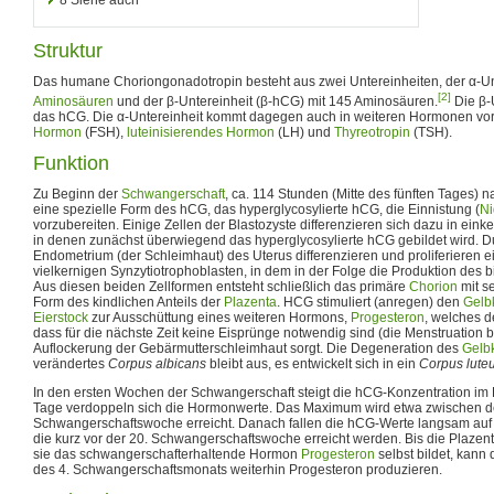
Struktur
Das humane Choriongonadotropin besteht aus zwei Untereinheiten, der α-Un
[2]
Aminosäuren
und der β-Untereinheit (β-hCG) mit 145 Aminosäuren.
Die β-U
das hCG. Die α-Untereinheit kommt dagegen auch in weiteren Hormonen vo
Hormon
(FSH),
luteinisierendes Hormon
(LH) und
Thyreotropin
(TSH).
Funktion
Zu Beginn der
Schwangerschaft
, ca. 114 Stunden (Mitte des fünften Tages) 
eine spezielle Form des hCG, das hyperglycosylierte hCG, die Einnistung (
Ni
vorzubereiten. Einige Zellen der Blastozyste differenzieren sich dazu in eink
in denen zunächst überwiegend das hyperglycosylierte hCG gebildet wird. D
Endometrium (der Schleimhaut) des Uterus differenzieren und proliferieren 
vielkernigen Synzytiotrophoblasten, in dem in der Folge die Produktion des b
Aus diesen beiden Zellformen entsteht schließlich das primäre
Chorion
mit s
Form des kindlichen Anteils der
Plazenta
. HCG stimuliert (anregen) den
Gelb
Eierstock
zur Ausschüttung eines weiteren Hormons,
Progesteron
, welches d
dass für die nächste Zeit keine Eisprünge notwendig sind (die Menstruation bl
Auflockerung der Gebärmutterschleimhaut sorgt. Die Degeneration des
Gelb
verändertes
Corpus albicans
bleibt aus, es entwickelt sich in ein
Corpus luteu
In den ersten Wochen der Schwangerschaft steigt die hCG-Konzentration im Blu
Tage verdoppeln sich die Hormonwerte. Das Maximum wird etwa zwischen d
Schwangerschaftswoche erreicht. Danach fallen die hCG-Werte langsam auf
die kurz vor der 20. Schwangerschaftswoche erreicht werden. Bis die Plazenta 
sie das schwangerschafterhaltende Hormon
Progesteron
selbst bildet, kann
des 4. Schwangerschaftsmonats weiterhin Progesteron produzieren.