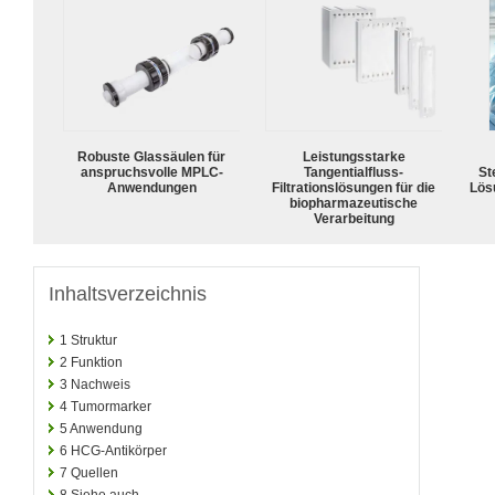
Robuste Glassäulen für
Leistungsstarke
anspruchsvolle MPLC-
Tangentialfluss-
Ste
Anwendungen
Filtrationslösungen für die
Lös
biopharmazeutische
Verarbeitung
Inhaltsverzeichnis
1
Struktur
2
Funktion
3
Nachweis
4
Tumormarker
5
Anwendung
6
HCG-Antikörper
7
Quellen
8
Siehe auch