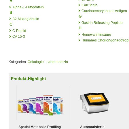
A
Calcitonin
Alpha-1-Fetoprotein
Carcinoembryonales Antigen
B
G
Β2-Mikroglobulin
Gastrin Releasing Peptide
C
H
C-Peptid
Homovanillinsäure
CA 15-3
Humanes Choriongonadotrop
Kategorien:
Onkologie
|
Labormedizin
Produkt-Highlight
Spatial Metabolic Profiling
Automatisierte