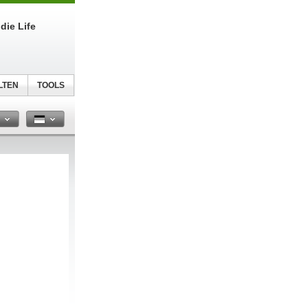
die Life
LTEN
TOOLS
n