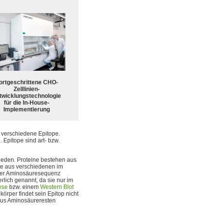
ortgeschrittene CHO-
Zelllinien-
twicklungstechnologie
für die In-House-
Implementierung
t verschiedene Epitope.
 Epitope sind art- bzw.
hieden. Proteine bestehen aus
pe aus verschiedenen im
 der Aminosäuresequenz
rlich genannt, da sie nur im
ese
bzw. einem
Western Blot
körper findet sein Epitop nicht
 aus Aminosäureresten