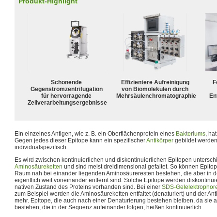
Produkt-Highlight
Schonende
Effizientere Aufreinigung
F
Gegenstromzentrifugation
von Biomolekülen durch
für hervorragende
Mehrsäulenchromatographie
En
Zellverarbeitungsergebnisse
Ein einzelnes Antigen, wie z. B. ein Oberflächenprotein eines
Bakteriums
, ha
Gegen jedes dieser Epitope kann ein spezifischer
Antikörper
gebildet werden.
individualspezifisch.
Es wird zwischen kontinuierlichen und diskontinuierlichen Epitopen untersc
Aminosäureketten
und sind meist dreidimensional gefaltet. So können Epito
Raum nah bei einander liegenden Aminosäureresten bestehen, die aber in
eigentlich weit voneinander entfernt sind. Solche Epitope werden diskontinuie
nativen Zustand des Proteins vorhanden sind. Bei einer
SDS-Gelelektrophor
zum Beispiel werden die Aminosäureketten entfaltet (denaturiert) und der Anti
mehr. Epitope, die auch nach einer Denaturierung bestehen bleiben, da sie
bestehen, die in der Sequenz aufeinander folgen, heißen kontinuierlich.