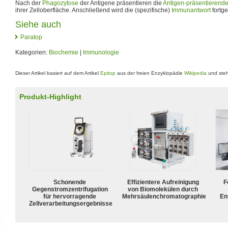
Nach der
Phagozytose
der Antigene präsentieren die
Antigen-präsentierende
ihrer Zelloberfläche. Anschließend wird die (spezifische)
Immunantwort
fortge
Siehe auch
Paratop
Kategorien:
Biochemie
|
Immunologie
Dieser Artikel basiert auf dem Artikel
Epitop
aus der freien Enzyklopädie
Wikipedia
und steh
Produkt-Highlight
Schonende
Effizientere Aufreinigung
F
Gegenstromzentrifugation
von Biomolekülen durch
für hervorragende
Mehrsäulenchromatographie
En
Zellverarbeitungsergebnisse