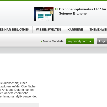
Branchenoptimiertes ERP für 
Science-Branche
EBINAR-BIBLIOTHEK
WISSENSWELTEN
KARRIERE
THEMENWE
Meine Merkliste
my.bionity.com
Logi
olekülabschnitt) eines
zeptoren auf der Oberfläche
n. Antigene Determinanten
egen andere chemische
 der Immunanalytik verwendet.