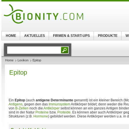
HOME
AKTUELLES
FIRMEN & START-UPS
PRODUKTE
W
Home
Lexikon
Epitop
Epitop
Ein
Epitop
(auch
antigene Determinante
genannt) ist ein kleiner Bereich (M
Antigens
, gegen den das
Immunsystem
Antikörper bildet; denn weder die Re
von
B-Zellen
noch die
Antikörper
selbst können an ein ganzes Antigen binde
sind in der Natur
Proteine
bzw.
Proteide
. Es können aber auch Antikörper g
Strukturen (z.B.
Hormone
) gebildet werden. Diese Antikörper werden u.a. in