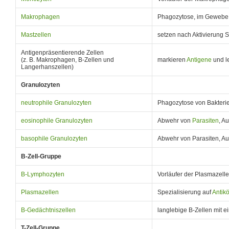
Makrophagen
Phagozytose, im Gewebe
Mastzellen
setzen nach Aktivierung S
Antigenpräsentierende Zellen
(z. B. Makrophagen, B-Zellen und
markieren
Antigene
und le
Langerhanszellen)
Granulozyten
neutrophile Granulozyten
Phagozytose von Bakterien
eosinophile Granulozyten
Abwehr von
Parasiten
, A
basophile Granulozyten
Abwehr von Parasiten, Au
B-Zell-Gruppe
B-Lymphozyten
Vorläufer der Plasmazelle
Plasmazellen
Spezialisierung auf
Antik
B-Gedächtniszellen
langlebige B-Zellen mit e
T-Zell-Gruppe