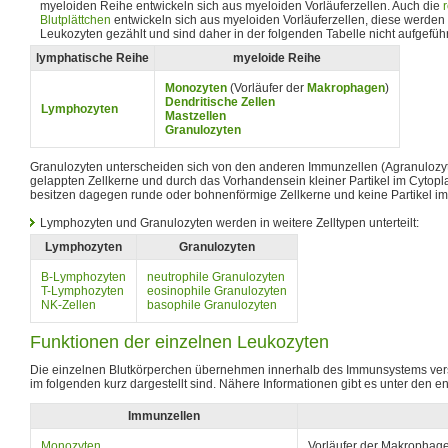
myeloiden Reihe entwickeln sich aus myeloiden Vorläuferzellen. Auch die
Blutplättchen
entwickeln sich aus myeloiden Vorläuferzellen, diese werden 
Leukozyten gezählt und sind daher in der folgenden Tabelle nicht aufgeführ
lymphatische Reihe
myeloide Reihe
Monozyten
(Vorläufer der
Makrophagen
)
Dendritische Zellen
Lymphozyten
Mastzellen
Granulozyten
Granulozyten unterscheiden sich von den anderen Immunzellen (Agranulozy
gelappten Zellkerne und durch das Vorhandensein kleiner Partikel im Cytop
besitzen dagegen runde oder bohnenförmige Zellkerne und keine Partikel i
Lymphozyten und Granulozyten werden in weitere Zelltypen unterteilt:
Lymphozyten
Granulozyten
B-Lymphozyten
neutrophile Granulozyten
T-Lymphozyten
eosinophile Granulozyten
NK-Zellen
basophile Granulozyten
Funktionen der einzelnen Leukozyten
Die einzelnen Blutkörperchen übernehmen innerhalb des Immunsystems ve
im folgenden kurz dargestellt sind. Nähere Informationen gibt es unter den e
Immunzellen
Monozyten
Vorläufer der Makrophage