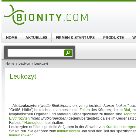
HOME
AKTUELLES
FIRMEN & START-UPS
PRODUKTE
W
Home
Lexikon
Leukozyt
Leukozyt
Als
Leukozyten
(
weiße Blutkörperchen
; von griechisch
λευκός
leukos
"leuc
"Gefäß, Hülle") bezeichnet man bestimmte
Zellen
des Körpers, die im
Blut
, i
lymphatischen Organen und anderen Körpergeweben zu finden sind.
Morpho
Erythrozyten
(roten Blutkörperchen)
gegenübergestellt, da sie im Gegensatz z
Farbstoff
Hämoglobin
beinhalten.
Leukozyten erfüllen spezielle Aufgaben in der Abwehr von
Krankheitserreger
Strukturen. Sie gehören zum
Immunsystem
und sind dort Teil der spezifisch
Immunabwehr
.