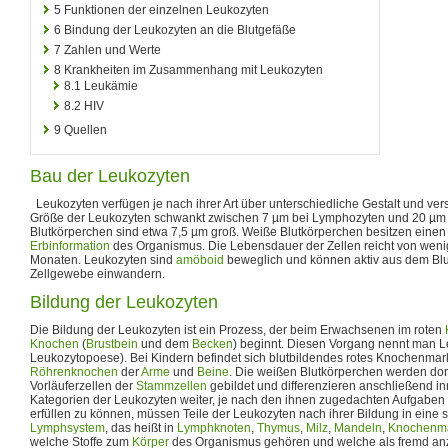
5
Funktionen der einzelnen Leukozyten
6
Bindung der Leukozyten an die Blutgefäße
7
Zahlen und Werte
8
Krankheiten im Zusammenhang mit Leukozyten
8.1
Leukämie
8.2
HIV
9
Quellen
Bau der Leukozyten
Leukozyten verfügen je nach ihrer Art über unterschiedliche Gestalt und ve
Größe der Leukozyten schwankt zwischen 7 µm bei Lymphozyten und 20 µm 
Blutkörperchen sind etwa 7,5 µm groß. Weiße Blutkörperchen besitzen eine
Erbinformation
des Organismus. Die Lebensdauer der Zellen reicht von wen
Monaten. Leukozyten sind
amöboid
beweglich und können aktiv aus dem Blu
Zellgewebe einwandern.
Bildung der Leukozyten
Die Bildung der Leukozyten ist ein Prozess, der beim Erwachsenen im roten
Knochen
(
Brustbein
und dem
Becken
) beginnt. Diesen Vorgang nennt man 
Leukozytopoese). Bei Kindern befindet sich blutbildendes rotes Knochenmark
Röhrenknochen
der
Arme
und
Beine
. Die weißen Blutkörperchen werden dor
Vorläuferzellen der
Stammzellen
gebildet und differenzieren anschließend in
Kategorien der Leukozyten weiter, je nach den ihnen zugedachten Aufgaben
erfüllen zu können, müssen Teile der Leukozyten nach ihrer Bildung in eine
Lymphsystem
, das heißt in
Lymphknoten
,
Thymus
,
Milz
,
Mandeln
,
Knochenm
welche Stoffe zum
Körper
des Organismus gehören und welche als fremd an