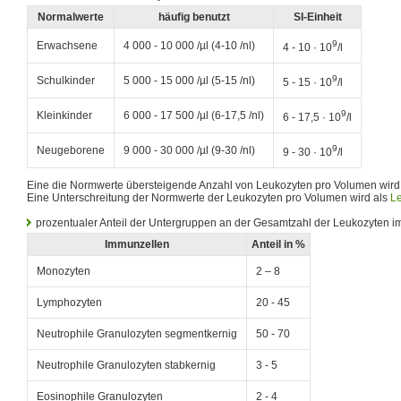
Normalwerte
häufig benutzt
SI-Einheit
9
Erwachsene
4 000 - 10 000 /µl (4-10 /nl)
4 - 10 · 10
/l
9
Schulkinder
5 000 - 15 000 /µl (5-15 /nl)
5 - 15 · 10
/l
9
Kleinkinder
6 000 - 17 500 /µl (6-17,5 /nl)
6 - 17,5 · 10
/l
9
Neugeborene
9 000 - 30 000 /µl (9-30 /nl)
9 - 30 · 10
/l
Eine die Normwerte übersteigende Anzahl von Leukozyten pro Volumen wird
Eine Unterschreitung der Normwerte der Leukozyten pro Volumen wird als
L
prozentualer Anteil der Untergruppen an der Gesamtzahl der Leukozyten 
Immunzellen
Anteil in %
Monozyten
2 – 8
Lymphozyten
20 - 45
Neutrophile Granulozyten segmentkernig
50 - 70
Neutrophile Granulozyten stabkernig
3 - 5
Eosinophile Granulozyten
2 - 4