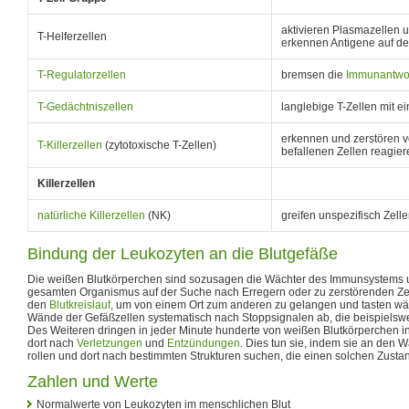
aktivieren Plasmazellen u
T-Helferzellen
erkennen Antigene auf de
T-Regulatorzellen
bremsen die
Immunantwo
T-Gedächtniszellen
langlebige T-Zellen mit e
erkennen und zerstören v
T-Killerzellen
(zytotoxische T-Zellen)
befallenen Zellen reagier
Killerzellen
natürliche Killerzellen
(NK)
greifen unspezifisch Zell
Bindung der Leukozyten an die Blutgefäße
Die weißen Blutkörperchen sind sozusagen die Wächter des Immunsystems un
gesamten Organismus auf der Suche nach Erregern oder zu zerstörenden Zel
den
Blutkreislauf
, um von einem Ort zum anderen zu gelangen und tasten wä
Wände der Gefäßzellen systematisch nach Stoppsignalen ab, die beispielsw
Des Weiteren dringen in jeder Minute hunderte von weißen Blutkörperchen 
dort nach
Verletzungen
und
Entzündungen
. Dies tun sie, indem sie an den 
rollen und dort nach bestimmten Strukturen suchen, die einen solchen Zusta
Zahlen und Werte
Normalwerte von Leukozyten im menschlichen Blut