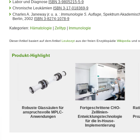
Labor und Diagnose
ISBN 3-9805215-5-9
Chronische Leukämien
ISBN 3-17-018369-9
Charles A. Janeway jr. u. a. :
Immunologie 5. Auflage
, Spektrum Akademisch
Berlin, 2002
ISBN 3-8274-1078-9
Kategorien:
Hämatologie
|
Zelltyp
|
Immunologie
Dieser Artikel basiert auf dem Artikel
Leukozyt
aus der freien Enzyklopädie
Wikipedia
und st
Produkt-Highlight
Robuste Glassäulen für
Fortgeschrittene CHO-
Rat
anspruchsvolle MPLC-
Zelllinien-
Anwendungen
Entwicklungstechnologie
Pro
für die In-House-
Implementierung