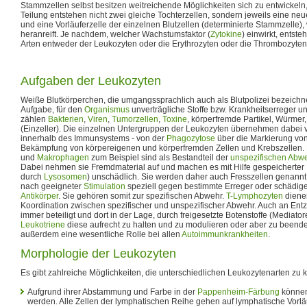
Stammzellen selbst besitzen weitreichende Möglichkeiten sich zu entwickeln,
Teilung entstehen nicht zwei gleiche Tochterzellen, sondern jeweils eine ne
und eine Vorläuferzelle der einzelnen Blutzellen (determinierte Stammzelle)
heranreift. Je nachdem, welcher Wachstumsfaktor (
Zytokine
) einwirkt, entst
Arten entweder der Leukozyten oder die Erythrozyten oder die Thrombozyten
Aufgaben der Leukozyten
Weiße Blutkörperchen, die umgangssprachlich auch als Blutpolizei bezeichn
Aufgabe, für den
Organismus
unverträgliche Stoffe bzw. Krankheitserreger 
zählen
Bakterien
,
Viren
,
Tumorzellen
,
Toxine
, körperfremde Partikel, Würmer
(Einzeller). Die einzelnen Untergruppen der Leukozyten übernehmen dabei
innerhalb des Immunsystems - von der
Phagozytose
über die Markierung vo
Bekämpfung von körpereigenen und körperfremden Zellen und Krebszellen.
und
Makrophagen
zum Beispiel sind als Bestandteil der
unspezifischen Abw
Dabei nehmen sie Fremdmaterial auf und machen es mit Hilfe gespeicherter
durch
Lysosomen
) unschädlich. Sie werden daher auch Fresszellen genannt
nach geeigneter
Stimulation
speziell gegen bestimmte Erreger oder schädige
Antikörper
. Sie gehören somit zur spezifischen Abwehr.
T-Lymphozyten
diene
Koordination zwischen spezifischer und unspezifischer Abwehr. Auch an En
immer beteiligt und dort in der Lage, durch freigesetzte Botenstoffe (Mediato
Leukotriene
diese aufrecht zu halten und zu modulieren oder aber zu beend
außerdem eine wesentliche Rolle bei allen
Autoimmunkrankheiten
.
Morphologie der Leukozyten
Es gibt zahlreiche Möglichkeiten, die unterschiedlichen Leukozytenarten zu k
Aufgrund ihrer Abstammung und Farbe in der
Pappenheim-Färbung
können 
werden. Alle Zellen der lymphatischen Reihe gehen auf lymphatische Vorläu