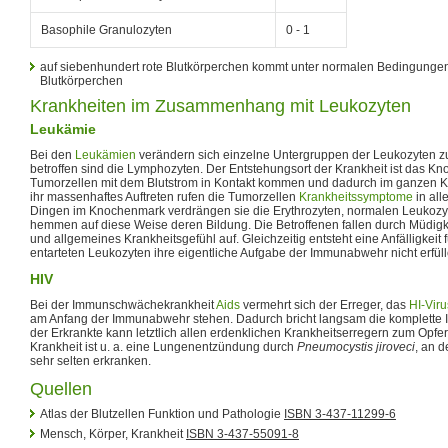
Basophile Granulozyten
0 - 1
auf siebenhundert rote Blutkörperchen kommt unter normalen Bedingunge
Blutkörperchen
Krankheiten im Zusammenhang mit Leukozyten
Leukämie
Bei den
Leukämien
verändern sich einzelne Untergruppen der Leukozyten z
betroffen sind die Lymphozyten. Der Entstehungsort der Krankheit ist das K
Tumorzellen mit dem Blutstrom in Kontakt kommen und dadurch im ganzen Kö
ihr massenhaftes Auftreten rufen die Tumorzellen
Krankheitssymptome
in all
Dingen im Knochenmark verdrängen sie die Erythrozyten, normalen Leukoz
hemmen auf diese Weise deren Bildung. Die Betroffenen fallen durch Müdigk
und allgemeines Krankheitsgefühl auf. Gleichzeitig entsteht eine Anfälligkeit f
entarteten Leukozyten ihre eigentliche Aufgabe der Immunabwehr nicht erfüll
HIV
Bei der Immunschwächekrankheit
Aids
vermehrt sich der Erreger, das
HI-Viru
am Anfang der Immunabwehr stehen. Dadurch bricht langsam die komplet
der Erkrankte kann letztlich allen erdenklichen Krankheitserregern zum Opfer f
Krankheit ist u. a. eine Lungenentzündung durch
Pneumocystis jiroveci
, an 
sehr selten erkranken.
Quellen
Atlas der Blutzellen Funktion und Pathologie
ISBN 3-437-11299-6
Mensch, Körper, Krankheit
ISBN 3-437-55091-8