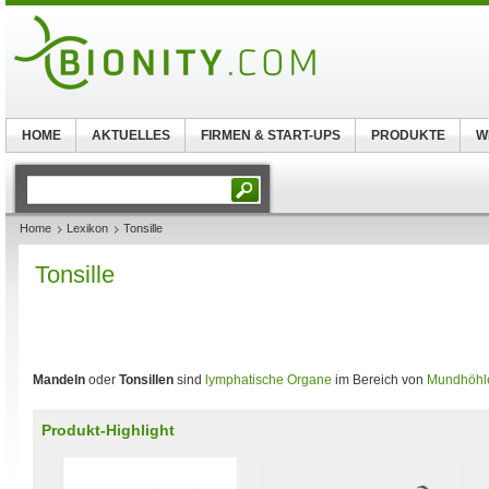
HOME
AKTUELLES
FIRMEN & START-UPS
PRODUKTE
W
Home
Lexikon
Tonsille
Tonsille
Mandeln
oder
Tonsillen
sind
lymphatische Organe
im Bereich von
Mundhöhl
Produkt-Highlight