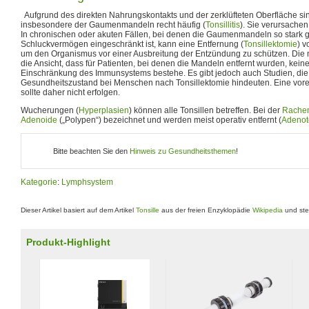
Aufgrund des direkten Nahrungskontakts und der zerklüfteten Oberfläche s
insbesondere der Gaumenmandeln recht häufig (
Tonsillitis
). Sie verursache
In chronischen oder akuten Fällen, bei denen die Gaumenmandeln so stark 
Schluckvermögen eingeschränkt ist, kann eine Entfernung (
Tonsillektomie
) 
um den Organismus vor einer Ausbreitung der Entzündung zu schützen. Die m
die Ansicht, dass für Patienten, bei denen die Mandeln entfernt wurden, kei
Einschränkung des Immunsystems bestehe. Es gibt jedoch auch Studien, die 
Gesundheitszustand bei Menschen nach Tonsillektomie hindeuten. Eine vore
sollte daher nicht erfolgen.
Wucherungen (
Hyperplasien
) können alle Tonsillen betreffen. Bei der
Rache
Adenoide
(„Polypen“) bezeichnet und werden meist operativ entfernt (
Adenot
Bitte beachten Sie den
Hinweis zu Gesundheitsthemen
!
Kategorie
:
Lymphsystem
Dieser Artikel basiert auf dem Artikel
Tonsille
aus der freien Enzyklopädie
Wikipedia
und ste
Produkt-Highlight