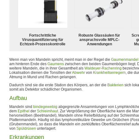
Fortschrittliche
Robuste Glassäulen für
Scr
Virusquantifizierung für
anspruchsvolle MPLC-
g
Echtzeit-Prozesskontrolle
Anwendungen
Mu
Wenn man von Mandeln spricht, meint man in der Regel die
Gaumenmandel 
am hinteren Ende des
Gaumens
zwischen den beiden Gaumenbögen liegt. Da
weitere Mandeln, die in ihrer Gesamtheit als
Waldeyer-Rachenring
bezeichne
Lokalisation dienen die Tonsillen der
Abwehr
von
Krankheitserregern
, die d
Atmung in Mund und Rachen gelangen.
Dadurch sind sie die erste Station des Körpers, an der die
Bakterien
sich loka
somit als Detektor schädlicher Organismen.
Aufbau
Mandeln sind
bindegewebig
abgegrenzte Ansammlungen von Lymphknötche
dem
Epithel
der
Schleimhaut
. Zur Vergrößerung der Oberfläche kann die Ma
hervorwölben (Beetmandel), Mandeln ohne Reliefbildung auf der Schleimhau
Plattenmandeln. Häufig ist das lymphoretikuläre Gewebe um Grübchen (
Foss
(Grubenmandel), so dass die Mandeln ein zerklüftetes Oberflächenrelief auf
von
Spüldrüsen
unterlagert.
Erkrankungen