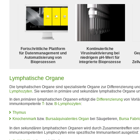
Fortschrittliche Plattform
Kontinuierliche
für Datenmanagement und
Virusinaktivierung bei
Geg
Automatisierung von
niedrigem pH-Wert für
Bioprozessen
integrierte Bioprozesse
Zell
Lymphatische Organe
Die lymphatischen Organe sind spezialisierte Organe zur Differenzierung u
Lymphozyten
. Sie werden in primäre und sekundäre lymphatische Organe unte
In den
primären lymphatischen Organen
erfolgt die
Differenzierung
von Vorläu
immunkompetente
T-
bzw.
B-Lymphozyten
:
Thymus
Knochenmark
bzw.
Bursaäquivalentes Organ
bei Säugetieren,
Bursa Fabric
In den
sekundären lymphatischen Organen
wird durch Zusammentreffen von
immunkompetenten Lymphozyten eine spezifische Immunantwort ausgelöst: