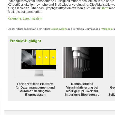
Lymphgefäßsystem transportierte Flüssigkeit mündet schließlich in die obere
Körperflüssigkeiten (Lymphe und Blut) wieder vereint sind. Die Abfallstoffe
ausgeschieden. Über das Lymphgefäßsystem werden auch die im
Darm
reso
Blutkreislauf transportiert.
Kategorie
:
Lymphsystem
Dieser Artikel basiert auf dem Artikel
Lymphsystem
aus der freien Enzyklopädie
Wikipedia
u
Produkt-Highlight
Fortschrittliche Plattform
Kontinuierliche
für Datenmanagement und
Virusinaktivierung bei
Geg
Automatisierung von
niedrigem pH-Wert für
Bioprozessen
integrierte Bioprozesse
Zell