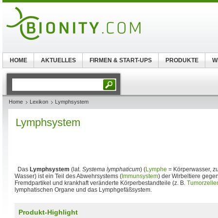
HOME
AKTUELLES
FIRMEN & START-UPS
PRODUKTE
W
Home
Lexikon
Lymphsystem
Lymphsystem
Das
Lymphsystem
(lat.
Systema lymphaticum
) (
Lymphe
= Körperwasser, zu
Wasser) ist ein Teil des Abwehrsystems (
Immunsystem
) der Wirbeltiere gege
Fremdpartikel und krankhaft veränderte Körperbestandteile (z. B.
Tumorzelle
lymphatischen Organe und das Lymphgefäßsystem.
Produkt-Highlight