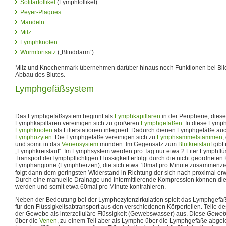
Solitärfollikel
(Lymphfollikel)
Peyer-Plaques
Mandeln
Milz
Lymphknoten
Wurmfortsatz
(„Blinddarm“)
Milz und Knochenmark übernehmen darüber hinaus noch Funktionen bei Bil
Abbau des Blutes.
Lymphgefäßsystem
Das Lymphgefäßsystem beginnt als
Lymphkapillaren
in der Peripherie, diese
Lymphkapillaren vereinigen sich zu größeren
Lymphgefäßen
. In diese Lymp
Lymphknoten
als Filterstationen integriert. Dadurch dienen Lymphgefäße auc
Lymphozyten
. Die Lymphgefäße vereinigen sich zu
Lymphsammelstämmen
,
und somit in das
Venensystem
münden. Im Gegensatz zum
Blutkreislauf
gibt 
„Lymphkreislauf“. Im Lymphsystem werden pro Tag nur etwa 2 Liter Lymphflüss
Transport der lymphpflichtigen Flüssigkeit erfolgt durch die nicht geordneten
Lymphangione (Lymphherzen), die sich etwa 10mal pro Minute zusammenzie
folgt dann dem geringsten Widerstand in Richtung der sich nach proximal e
Durch eine manuelle Drainage und intermittierende Kompression können d
werden und somit etwa 60mal pro Minute kontrahieren.
Neben der Bedeutung bei der Lymphozytenzirkulation spielt das Lymphgefäß
für den Flüssigkeitsabtransport aus den verschiedenen Körperteilen. Teile d
der Gewebe als interzelluläre Flüssigkeit (Gewebswasser) aus. Diese
Gewebs
über die
Venen
, zu einem Teil aber als Lymphe über die Lymphgefäße abgele