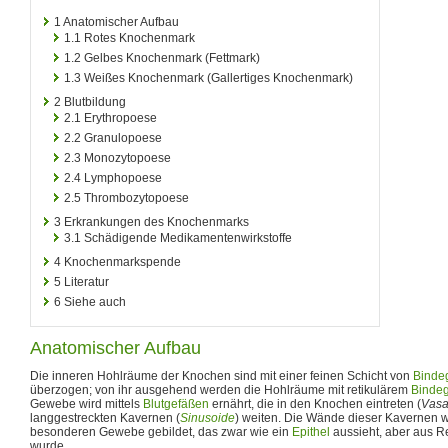
1
Anatomischer Aufbau
1.1
Rotes Knochenmark
1.2
Gelbes Knochenmark (Fettmark)
1.3
Weißes Knochenmark (Gallertiges Knochenmark)
2
Blutbildung
2.1
Erythropoese
2.2
Granulopoese
2.3
Monozytopoese
2.4
Lymphopoese
2.5
Thrombozytopoese
3
Erkrankungen des Knochenmarks
3.1
Schädigende Medikamentenwirkstoffe
4
Knochenmarkspende
5
Literatur
6
Siehe auch
Anatomischer Aufbau
Die inneren Hohlräume der Knochen sind mit einer feinen Schicht von
Binde
überzogen; von ihr ausgehend werden die Hohlräume mit retikulärem
Binde
Gewebe wird mittels
Blutgefäßen
ernährt, die in den Knochen eintreten (
Vasa
langgestreckten Kavernen (
Sinusoide
) weiten. Die Wände dieser Kavernen 
besonderen Gewebe gebildet, das zwar wie ein
Epithel
aussieht, aber aus Re
wurde.