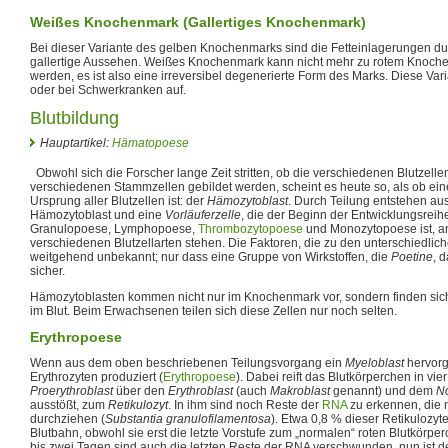
Weißes Knochenmark (Gallertiges Knochenmark)
Bei dieser Variante des gelben Knochenmarks sind die Fetteinlagerungen du
gallertige Aussehen. Weißes Knochenmark kann nicht mehr zu rotem Knoch
werden, es ist also eine irreversibel degenerierte Form des Marks. Diese Varia
oder bei Schwerkranken auf.
Blutbildung
Hauptartikel:
Hämatopoese
Obwohl sich die Forscher lange Zeit stritten, ob die verschiedenen Blutzellen
verschiedenen Stammzellen gebildet werden, scheint es heute so, als ob ei
Ursprung aller Blutzellen ist: der
Hämozytoblast
. Durch Teilung entstehen aus
Hämozytoblast und eine
Vorläuferzelle
, die der Beginn der Entwicklungsrei
Granulopoese, Lymphopoese,
Thrombozytopoese
und Monozytopoese ist, an
verschiedenen Blutzellarten stehen. Die Faktoren, die zu den unterschiedlic
weitgehend unbekannt; nur dass eine Gruppe von Wirkstoffen, die
Poetine
, d
sicher.
Hämozytoblasten kommen nicht nur im Knochenmark vor, sondern finden si
im Blut. Beim Erwachsenen teilen sich diese Zellen nur noch selten.
Erythropoese
Wenn aus dem oben beschriebenen Teilungsvorgang ein
Myeloblast
hervorg
Erythrozyten produziert (
Erythropoese
). Dabei reift das Blutkörperchen in vie
Proerythroblast
über den
Erythroblast
(auch
Makroblast
genannt) und dem
N
ausstößt, zum
Retikulozyt
. In ihm sind noch Reste der
RNA
zu erkennen, die n
durchziehen (
Substantia granulofilamentosa
). Etwa 0,8 % dieser Retikulozyt
Blutbahn, obwohl sie erst die letzte Vorstufe zum „normalen“ roten Blutkörpe
bis zwei Tagen sind auch die letzten Reste der RNA verschwunden, nun ist der