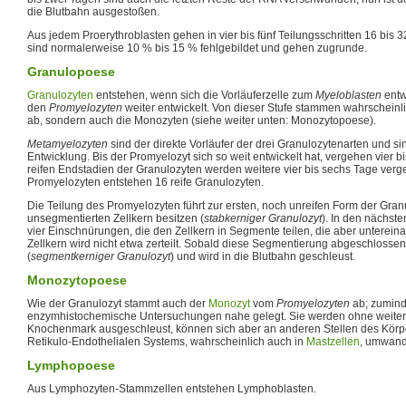
die Blutbahn ausgestoßen.
Aus jedem Proerythroblasten gehen in vier bis fünf Teilungsschritten 16 bis 
sind normalerweise 10 % bis 15 % fehlgebildet und gehen zugrunde.
Granulopoese
Granulozyten
entstehen, wenn sich die Vorläuferzelle zum
Myeloblasten
entw
den
Promyelozyten
weiter entwickelt. Von dieser Stufe stammen wahrscheinli
ab, sondern auch die Monozyten (siehe weiter unten: Monozytopoese).
Metamyelozyten
sind der direkte Vorläufer der drei Granulozytenarten und si
Entwicklung. Bis der Promyelozyt sich so weit entwickelt hat, vergehen vier b
reifen Endstadien der Granulozyten werden weitere vier bis sechs Tage ver
Promyelozyten entstehen 16 reife Granulozyten.
Die Teilung des Promyelozyten führt zur ersten, noch unreifen Form der Granu
unsegmentierten Zellkern besitzen (
stabkerniger Granulozyt
). In den nächste
vier Einschnürungen, die den Zellkern in Segmente teilen, die aber unterein
Zellkern wird nicht etwa zerteilt. Sobald diese Segmentierung abgeschlossen is
(
segmentkerniger Granulozyt
) und wird in die Blutbahn geschleust.
Monozytopoese
Wie der Granulozyt stammt auch der
Monozyt
vom
Promyelozyten
ab; zumind
enzymhistochemische Untersuchungen nahe gelegt. Sie werden ohne weite
Knochenmark ausgeschleust, können sich aber an anderen Stellen des Körpe
Retikulo-Endothelialen Systems, wahrscheinlich auch in
Mastzellen
, umwand
Lymphopoese
Aus Lymphozyten-Stammzellen entstehen Lymphoblasten.