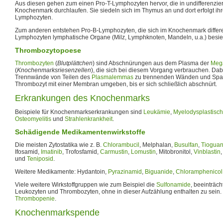
Aus diesen gehen zum einen Pro-T-Lymphozyten hervor, die in undifferenzie
Knochenmark durchlaufen. Sie siedeln sich im Thymus an und dort erfolgt ihr
Lymphozyten.
Zum anderen entstehen Pro-B-Lymphozyten, die sich im Knochenmark differe
Lymphozyten lymphatische Organe (Milz, Lymphknoten, Mandeln, u.a.) besie
Thrombozytopoese
Thrombozyten
(
Blutplättchen
) sind Abschnürungen aus dem Plasma der
Meg
(
Knochenmarksriesenzellen
), die sich bei diesem Vorgang verbrauchen. Dab
Trennwände von Teilen des
Plasmalemmas
zu trennenden Wänden und Spalt
Thrombozyt mit einer Membran umgeben, bis er sich schließlich abschnürt.
Erkrankungen des Knochenmarks
Beispiele für Knochenmarkserkrankungen sind
Leukämie
,
Myelodysplastisc
Osteomyelitis
und
Strahlenkrankheit
.
Schädigende Medikamentenwirkstoffe
Die meisten Zytostatika wie z. B.
Chlorambucil
, Melphalan,
Busulfan
,
Tioguan
Ifosamid,
Imatinib
, Trofosfamid,
Carmustin
,
Lomustin
, Mitobronitol,
Vinblastin
und
Teniposid
.
Weitere Medikamente: Hydantoin,
Pyrazinamid
,
Biguanide
,
Chloramphenicol
Viele weitere Wirkstoffgruppen wie zum Beispiel die
Sulfonamide
, beeinträc
Leukozyten und Thrombozyten, ohne in dieser Aufzählung enthalten zu sein.
Thrombopenie
.
Knochenmarkspende