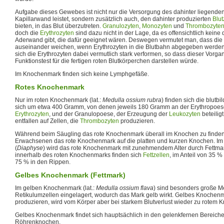
Aufgabe dieses Gewebes ist nicht nur die Versorgung des dahinter liegende
Kapillarwand leistet, sondern zusätzlich auch, den dahinter produzierten
Blut
bieten, in das Blut überzutreten.
Granulozyten
,
Monozyten
und
Thrombozyte
doch die
Erythrozyten
sind dazu nicht in der Lage, da es offensichtlich keine
Aderwand gibt, die dafür geeignet wären. Deswegen vermutet man, dass die 
auseinander weichen, wenn Erythrozyten in die Blutbahn abgegeben werden 
sich die Erythrozyten dabei vermutlich stark verformen, so dass dieser Vorga
Funktionstest für die fertigen roten Blutkörperchen darstellen würde.
Im Knochenmark finden sich keine Lymphgefäße.
Rotes Knochenmark
Nur im roten Knochenmark (lat.:
Medulla ossium rubra
) finden sich die blutb
sich um etwa 400 Gramm, von denen jeweils 180 Gramm an der Erythropoes
Erythrozyten
, und der Granulopoese, der Erzeugung der
Leukozyten
beteilig
entfallen auf Zellen, die
Thrombozyten
produzieren.
Während beim Säugling das rote Knochenmark überall im Knochen zu finden i
Erwachsenen das rote Knochenmark auf die platten und kurzen Knochen. Im
(
Diaphyse
) wird das rote Knochenmark mit zunehmendem Alter durch Fettmar
innerhalb des roten Knochenmarks finden sich
Fettzellen
, im Anteil von 35 %
75 % in den Rippen.
Gelbes Knochenmark (Fettmark)
Im gelben Knochenmark (lat.:
Medulla ossium flava
) sind besonders große Me
Retikulumzellen eingelagert, wodurch das Mark gelb wirkt. Gelbes Knochenm
produzieren, wird vom Körper aber bei starkem Blutverlust wieder zu rotem 
Gelbes Knochenmark findet sich hauptsächlich in den gelenkfernen Bereiche
Röhrenknochen.