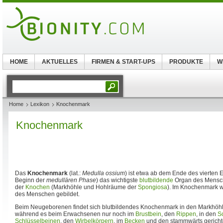
HOME
AKTUELLES
FIRMEN & START-UPS
PRODUKTE
W
Home
Lexikon
Knochenmark
Knochenmark
Das
Knochenmark
(lat.:
Medulla ossium
) ist etwa ab dem Ende des vierte
Beginn der
medullären Phase
) das wichtigste
blutbildende
Organ des Mensche
der
Knochen
(Markhöhle und Hohlräume der
Spongiosa
). Im Knochenmark we
des Menschen gebildet.
Beim Neugeborenen findet sich blutbildendes Knochenmark in den Markhöhle
während es beim Erwachsenen nur noch im
Brustbein
, den
Rippen
, in den
S
Schlüsselbeinen
, den
Wirbelkörpern
, im
Becken
und den stammwärts gerich