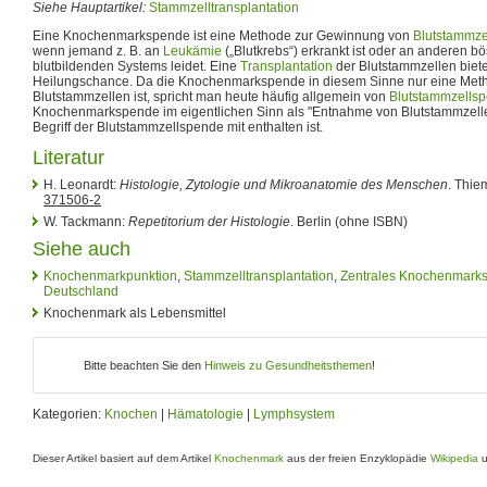
Siehe Hauptartikel:
Stammzelltransplantation
Eine Knochenmarkspende ist eine Methode zur Gewinnung von
Blutstammze
wenn jemand z. B. an
Leukämie
(„Blutkrebs“) erkrankt ist oder an anderen 
blutbildenden Systems leidet. Eine
Transplantation
der Blutstammzellen biete
Heilungschance. Da die Knochenmarkspende in diesem Sinne nur eine Met
Blutstammzellen ist, spricht man heute häufig allgemein von
Blutstammzells
Knochenmarkspende im eigentlichen Sinn als "Entnahme von Blutstammzell
Begriff der Blutstammzellspende mit enthalten ist.
Literatur
H. Leonardt:
Histologie, Zytologie und Mikroanatomie des Menschen
. Thie
371506-2
W. Tackmann:
Repetitorium der Histologie
. Berlin (ohne ISBN)
Siehe auch
Knochenmarkpunktion
,
Stammzelltransplantation
,
Zentrales Knochenmarks
Deutschland
Knochenmark als Lebensmittel
Bitte beachten Sie den
Hinweis zu Gesundheitsthemen
!
Kategorien:
Knochen
|
Hämatologie
|
Lymphsystem
Dieser Artikel basiert auf dem Artikel
Knochenmark
aus der freien Enzyklopädie
Wikipedia
u