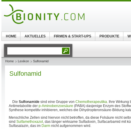
HOME
AKTUELLES
FIRMEN & START-UPS
PRODUKTE
W
Home
Lexikon
Sulfonamid
Sulfonamid
Die
Sulfonamide
sind eine Gruppe von
Chemotherapeutika
. Ihre Wirkung 
Antimetabolite der
p-Aminobenzoesäure
(PABA) dasjenige Enzym des Stoff
Synthese kompetitiv inhibieren, welches die Dihydropteronsäure-Bildung kata
Menschliche Zellen sind hiervon nicht betroffen, da diese Folsäure nicht selbs
sind
Sulfamethoxazol
, das länger wirksame Sulfadoxin, Sulfacarbamid mit k
Sulfasalazin, das im
Darm
nicht aufgenommen wird.