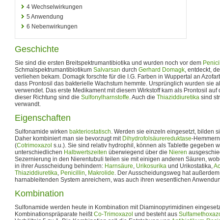
4
Wechselwirkungen
5
Anwendung
6
Nebenwirkungen
Geschichte
Sie sind die ersten Breitspektrumantibiotika und wurden noch vor dem
Penicil
Schmalspektrumantibiotikum
Salvarsan
durch
Gerhard Domagk
, entdeckt, d
verliehen bekam. Domagk forschte für die I.G. Farben in Wuppertal an Azofarbs
dass Prontosil das bakterielle Wachstum hemmte. Ursprünglich wurden sie a
verwendet. Das erste Medikament mit diesem Wirkstoff kam als Prontosil auf 
dieser Richtung sind die
Sulfonylharnstoffe
. Auch die
Thiaziddiuretika
sind st
verwandt.
Eigenschaften
Sulfonamide wirken
bakteriostatisch
. Werden sie einzeln eingesetzt, bilden s
Daher kombiniert man sie bevorzugt mit
Dihydrofolsäurereduktase
-Hemmern
(
Cotrimoxazol
s.u.). Sie sind relativ hydrophil, können als Tablette gegeben
unterschiedlichen
Halbwertszeiten
überwiegend über die
Nieren
ausgeschie
Sezernierung in den Nierentubuli teilen sie mit einigen anderen Säuren, wobe
in ihrer Ausscheidung behindern:
Harnsäure
,
Urikosurika
und Urikostatika,
Ac
Thiaziddiuretika
,
Penicillin
,
Makrolide
. Der Ausscheidungsweg hat außerdem z
harnableitenden System anreichern, was auch ihren wesentlichen Anwendung
Kombination
Sulfonamide werden heute in Kombination mit Diaminopyrimidinen eingesetz
Kombinationspräparate heißt
Co-Trimoxazol
und besteht aus
Sulfamethoxaz