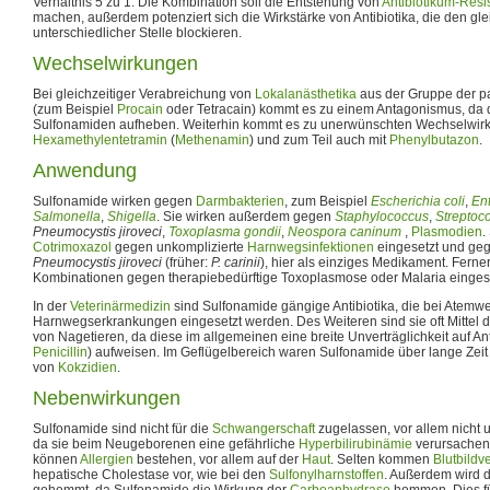
Verhältnis 5 zu 1. Die Kombination soll die Entstehung von
Antibiotikum-Resi
machen, außerdem potenziert sich die Wirkstärke von Antibiotika, die den gl
unterschiedlicher Stelle blockieren.
Wechselwirkungen
Bei gleichzeitiger Verabreichung von
Lokalanästhetika
aus der Gruppe der 
(zum Beispiel
Procain
oder Tetracain) kommt es zu einem Antagonismus, da 
Sulfonamiden aufheben. Weiterhin kommt es zu unerwünschten Wechselwir
Hexamethylentetramin
(
Methenamin
) und zum Teil auch mit
Phenylbutazon
.
Anwendung
Sulfonamide wirken gegen
Darmbakterien
, zum Beispiel
Escherichia coli
,
En
Salmonella
,
Shigella
. Sie wirken außerdem gegen
Staphylococcus
,
Streptoc
Pneumocystis jiroveci
,
Toxoplasma gondii
,
Neospora caninum
,
Plasmodien
.
Cotrimoxazol
gegen unkomplizierte
Harnwegsinfektionen
eingesetzt und ge
Pneumocystis jiroveci
(früher:
P. carinii
), hier als einziges Medikament. Ferne
Kombinationen gegen therapiebedürftige Toxoplasmose oder Malaria eingese
In der
Veterinärmedizin
sind Sulfonamide gängige Antibiotika, die bei Atem
Harnwegserkrankungen eingesetzt werden. Des Weiteren sind sie oft Mittel 
von Nagetieren, da diese im allgemeinen eine breite Unverträglichkeit auf An
Penicillin
) aufweisen. Im Geflügelbereich waren Sulfonamide über lange Zeit
von
Kokzidien
.
Nebenwirkungen
Sulfonamide sind nicht für die
Schwangerschaft
zugelassen, vor allem nicht
da sie beim Neugeborenen eine gefährliche
Hyperbilirubinämie
verursachen
können
Allergien
bestehen, vor allem auf der
Haut
. Selten kommen
Blutbild
hepatische Cholestase vor, wie bei den
Sulfonylharnstoffen
. Außerdem wird 
gehemmt, da Sulfonamide die Wirkung der
Carboanhydrase
hemmen. Dies füh