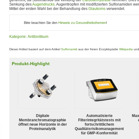
Senkung des
Augendrucks
. Augentropfen mit modifizierten Sulfonamiden w
Mittel der ersten Wahl bei der Behandlung des
Glaukoms
verwendet.
Bitte beachten Sie den
Hinweis zu Gesundheitsthemen
!
Kategorie
:
Antibiotikum
Dieser Artikel basiert auf dem Artikel
Sulfonamid
aus der freien Enzyklopädie
Wikipedia
und 
Produkt-Highlight
Digitale
Automatisierte
Max
Membranchromatographie
Filterintegritätstests mit
öffnet neue Horizonte in der
fortschrittlichem
Proteinanalytik
Qualitätsrisikomanagement
für GMP-Konformität