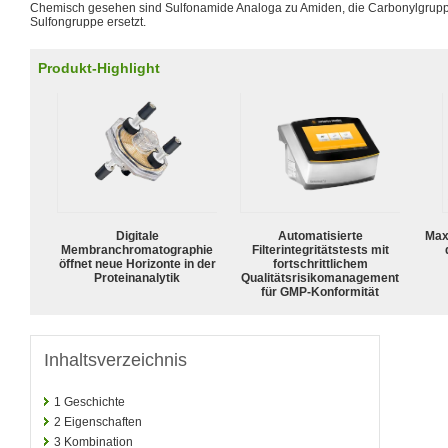
Chemisch gesehen sind Sulfonamide Analoga zu Amiden, die Carbonylgrupp
Sulfongruppe ersetzt.
Produkt-Highlight
Digitale
Automatisierte
Max
Membranchromatographie
Filterintegritätstests mit
öffnet neue Horizonte in der
fortschrittlichem
Proteinanalytik
Qualitätsrisikomanagement
für GMP-Konformität
Inhaltsverzeichnis
1
Geschichte
2
Eigenschaften
3
Kombination