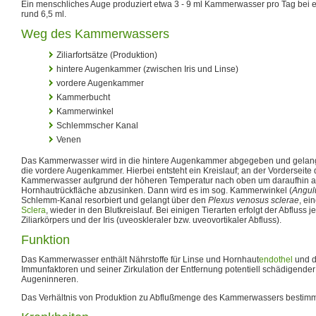
Ein menschliches Auge produziert etwa 3 - 9 ml Kammerwasser pro Tag bei
rund 6,5 ml.
Weg des Kammerwassers
Ziliarfortsätze (Produktion)
hintere Augenkammer (zwischen Iris und Linse)
vordere Augenkammer
Kammerbucht
Kammerwinkel
Schlemmscher Kanal
Venen
Das Kammerwasser wird in die hintere Augenkammer abgegeben und gelang
die vordere Augenkammer. Hierbei entsteht ein Kreislauf; an der Vorderseite de
Kammerwasser aufgrund der höheren Temperatur nach oben um daraufhin a
Hornhautrückfläche abzusinken. Dann wird es im sog. Kammerwinkel (
Angulu
Schlemm-Kanal resorbiert und gelangt über den
Plexus venosus sclerae
, e
Sclera
, wieder in den Blutkreislauf. Bei einigen Tierarten erfolgt der Abfluss 
Ziliarkörpers und der Iris (uveoskleraler bzw. uveovortikaler Abfluss).
Funktion
Das Kammerwasser enthält Nährstoffe für Linse und Hornhaut
endothel
und d
Immunfaktoren und seiner Zirkulation der Entfernung potentiell schädigend
Augeninneren.
Das Verhältnis von Produktion zu Abflußmenge des Kammerwassers bestim