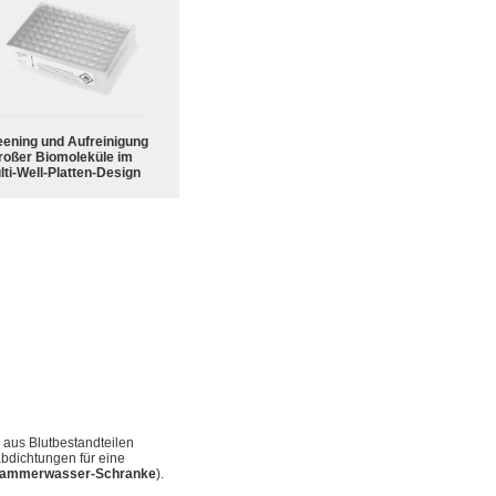
eening und Aufreinigung
roßer Biomoleküle im
lti-Well-Platten-Design
aus Blutbestandteilen
abdichtungen für eine
Kammerwasser-Schranke
).