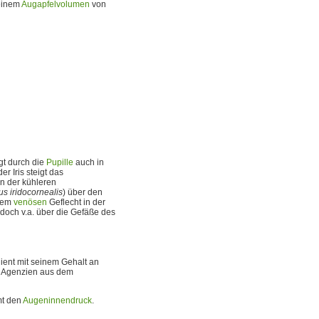
 einem
Augapfelvolumen
von
t durch die
Pupille
auch in
r Iris steigt das
n der kühleren
s iridocornealis
) über den
inem
venösen
Geflecht in der
jedoch v.a. über die Gefäße des
ient mit seinem Gehalt an
er Agenzien aus dem
mt den
Augeninnendruck
.