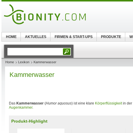
HOME
AKTUELLES
FIRMEN & START-UPS
PRODUKTE
W
Home
Lexikon
Kammerwasser
Kammerwasser
Das
Kammerwasser
(
Humor aquosus
) ist eine klare
Körperflüssigkeit
in der
Augenkammer
.
Produkt-Highlight