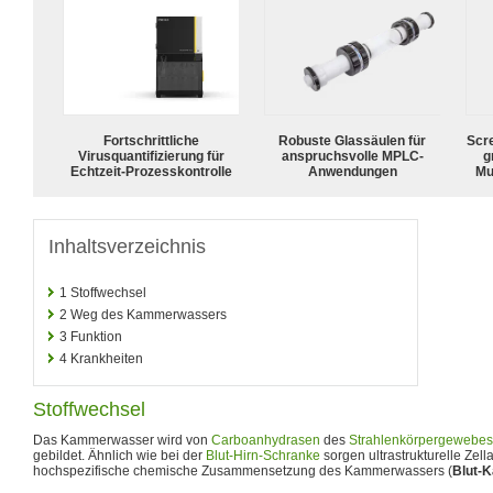
Fortschrittliche
Robuste Glassäulen für
Scr
Virusquantifizierung für
anspruchsvolle MPLC-
g
Echtzeit-Prozesskontrolle
Anwendungen
Mu
Inhaltsverzeichnis
1
Stoffwechsel
2
Weg des Kammerwassers
3
Funktion
4
Krankheiten
Stoffwechsel
Das Kammerwasser wird von
Carboanhydrasen
des
Strahlenkörpergewebes
gebildet. Ähnlich wie bei der
Blut-Hirn-Schranke
sorgen ultrastrukturelle Zell
hochspezifische chemische Zusammensetzung des Kammerwassers (
Blut-