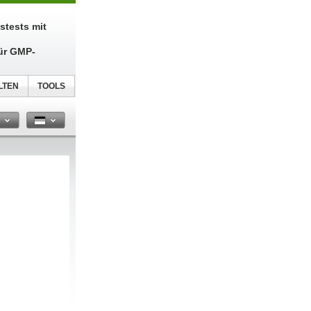
tstests mit
ür GMP-
LTEN
TOOLS
n