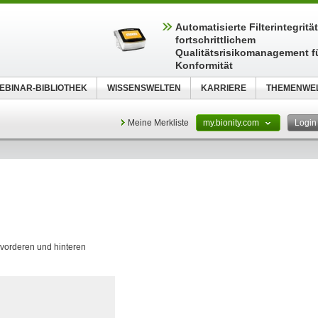
Automatisierte Filterintegritä
fortschrittlichem
Qualitätsrisikomanagement f
Konformität
EBINAR-BIBLIOTHEK
WISSENSWELTEN
KARRIERE
THEMENWE
Meine Merkliste
my.bionity.com
Logi
 vorderen und hinteren