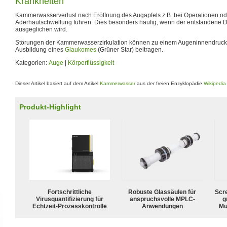
Krankheiten
Kammerwasserverlust nach Eröffnung des Augapfels z.B. bei Operationen od
Aderhautschwellung führen. Dies besonders häufig, wenn der entstandene Dru
ausgeglichen wird.
Störungen der Kammerwasserzirkulation können zu einem Augeninnendrucka
Ausbildung eines
Glaukomes
(Grüner Star) beitragen.
Kategorien:
Auge
|
Körperflüssigkeit
Dieser Artikel basiert auf dem Artikel
Kammerwasser
aus der freien Enzyklopädie
Wikipedia
Produkt-Highlight
Fortschrittliche
Robuste Glassäulen für
Scr
Virusquantifizierung für
anspruchsvolle MPLC-
g
Echtzeit-Prozesskontrolle
Anwendungen
Mu