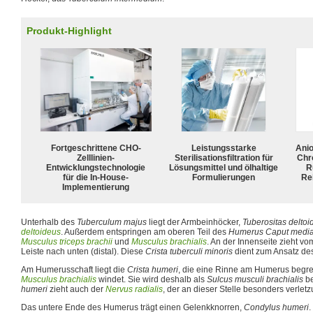
Produkt-Highlight
Fortgeschrittene CHO-
Leistungsstarke
Ani
Zelllinien-
Sterilisationsfiltration für
Chr
Entwicklungstechnologie
Lösungsmittel und ölhaltige
R
für die In-House-
Formulierungen
Rei
Implementierung
Unterhalb des
Tuberculum majus
liegt der Armbeinhöcker,
Tuberositas deltoi
deltoideus
. Außerdem entspringen am oberen Teil des
Humerus Caput media
Musculus triceps brachii
und
Musculus brachialis
. An der Innenseite zieht v
Leiste nach unten (distal). Diese
Crista tuberculi minoris
dient zum Ansatz de
Am Humerusschaft liegt die
Crista humeri
, die eine Rinne am Humerus begren
Musculus brachialis
windet. Sie wird deshalb als
Sulcus musculi brachialis
be
humeri
zieht auch der
Nervus radialis
, der an dieser Stelle besonders verletz
Das untere Ende des Humerus trägt einen Gelenkknorren,
Condylus humeri
.