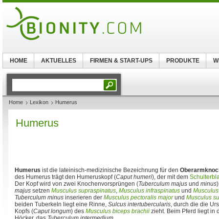
HOME
AKTUELLES
FIRMEN & START-UPS
PRODUKTE
W
Home
Lexikon
Humerus
Humerus
Humerus
ist die lateinisch-medizinische Bezeichnung für den
Oberarmknoc
des Humerus trägt den Humeruskopf (
Caput humeri
), der mit dem
Schulterbla
Der Kopf wird von zwei Knochenvorsprüngen (
Tuberculum majus
und
minus
majus
setzen
Musculus supraspinatus
,
Musculus infraspinatus
und
Musculus 
Tuberculum minus
inserieren der
Musculus pectoralis major
und
Musculus su
beiden Tuberkeln liegt eine Rinne,
Sulcus intertubercularis
, durch die die U
Kopfs (
Caput longum
) des
Musculus biceps brachii
zieht. Beim Pferd liegt in
Höcker, das
Tuberculum intermedium
.