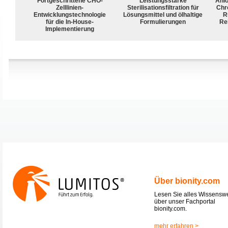
Fortgeschrittene CHO-
Leistungsstarke
Ani
Zelllinien-
Sterilisationsfiltration für
Chr
Entwicklungstechnologie
Lösungsmittel und ölhaltige
R
für die In-House-
Formulierungen
Rei
Implementierung
Über bionity.com
Lesen Sie alles Wissensw
über unser Fachportal
bionity.com.
mehr erfahren >