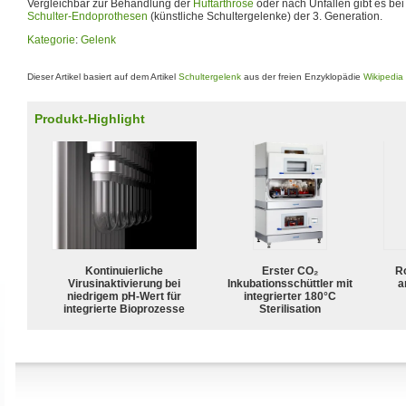
Vergleichbar zur Behandlung der
Hüftarthrose
oder nach Unfällen gibt es bei
Schulter-Endoprothesen
(künstliche Schultergelenke) der 3. Generation.
Kategorie
:
Gelenk
Dieser Artikel basiert auf dem Artikel
Schultergelenk
aus der freien Enzyklopädie
Wikipedia
Produkt-Highlight
Kontinuierliche
Erster CO₂
R
Virusinaktivierung bei
Inkubationsschüttler mit
a
niedrigem pH-Wert für
integrierter 180°C
integrierte Bioprozesse
Sterilisation