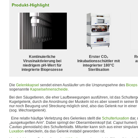
Produkt-Highlight
Kontinuierliche
Erster CO₂
R
Virusinaktivierung bei
Inkubationsschüttler mit
a
niedrigem pH-Wert für
integrierter 180°C
integrierte Bioprozesse
Sterilisation
Die
Gelenkkapsel
sendet einen Ausläufer um die Ursprungsehne des
Biceps 
sogenannte
Kapselsehnenscheide
.
Bei den Säugetieren, die eher Laufbewegungen ausführen, ist das Schulterg
Kugelgelenk, durch die Anordnung der Muskeln ist es aber soweit in seiner
nur noch Beugung und Streckung möglich sind, also das Gelenk nur in eine
(sog.
Wechselgelenk
).
Eine relativ häufige Verletzung des Gelenkes stellt die
Schulterluxation
dar, 
„ausgekugelten Arm“. Dabei springt der Oberarmbeinkopf (lat.
Caput humeri
)
Cavitas glenoidalis
) des Schulterblatts. Mitunter kann sich aus einer singula
Luxation
entwickeln, da das Gelenk instabil geworden ist.