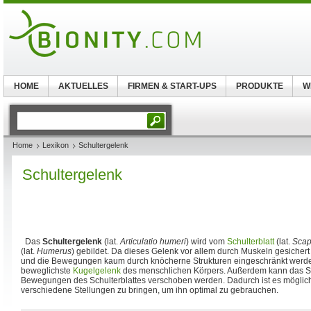
HOME
AKTUELLES
FIRMEN & START-UPS
PRODUKTE
W
Home
Lexikon
Schultergelenk
Schultergelenk
Das
Schultergelenk
(lat.
Articulatio humeri
) wird vom
Schulterblatt
(lat.
Scap
(lat.
Humerus
) gebildet. Da dieses Gelenk vor allem durch Muskeln gesichert i
und die Bewegungen kaum durch knöcherne Strukturen eingeschränkt werden
beweglichste
Kugelgelenk
des menschlichen Körpers. Außerdem kann das Sc
Bewegungen des Schulterblattes verschoben werden. Dadurch ist es möglic
verschiedene Stellungen zu bringen, um ihn optimal zu gebrauchen.