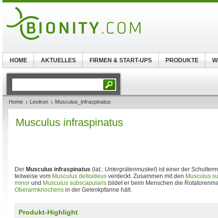
HOME
AKTUELLES
FIRMEN & START-UPS
PRODUKTE
W
Home
Lexikon
Musculus_infraspinatus
Musculus infraspinatus
Der
Musculus infraspinatus
(lat.:
Untergrätenmuskel
) ist einer der Schulte
teilweise vom
Musculus deltoideus
verdeckt. Zusammen mit den
Musculus su
minor
und
Musculus subscapularis
bildet er beim Menschen die Rotatorenma
Oberarmknochens
in der Gelenkpfanne hält.
Produkt-Highlight