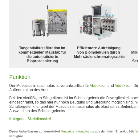
Tangentialflussfiltration im
Effizientere Aufreinigung
kommerziellen Maßstab für
von Biomolekülen durch
Mik
die automatisierte
Mehrsäulenchromatographie
Bioprozessierung
Sen
Funktion
Der Musculus infraspinatus ist verantwortlich für
Abduktion
und
Adduktion
. D
Außenrotation des Arms.
Bei den vierfüßigen Säugetieren ist im Schultergelenk die Beweglichkeit nac
eingeschränkt, so das hier nur noch Beugung und Streckung möglich sind. 
Schultergelenk fungiert der Musculus infraspinatus als elastisches Seitenban
Ausweichen des Schultergelenks.
Kategorie
:
Skelettmuskel
Dieser Artikel basiert auf dem Artikel
Musculus_infraspinatus
aus der freien Enzyklopädie
W
verfügbar.