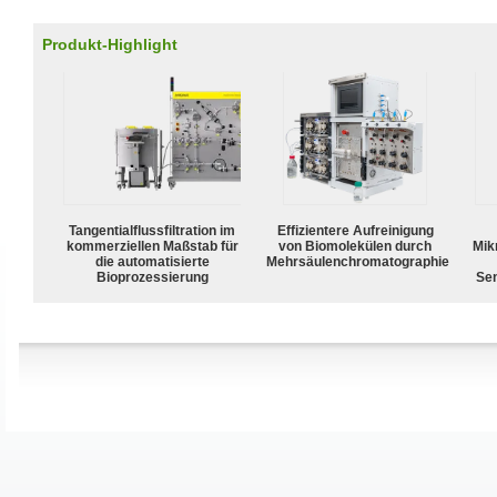
Produkt-Highlight
Tangentialflussfiltration im
Effizientere Aufreinigung
kommerziellen Maßstab für
von Biomolekülen durch
Mik
die automatisierte
Mehrsäulenchromatographie
Bioprozessierung
Sen