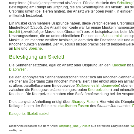
rumpfferne (distale) entsprechend als Ansatz. Für die Muskeln des
Schultergü
Befestigung am Rumpf als Ursprung, die am Schultergürtel als Ansatz. Bei d
Ursprung unten (bei Tieren hinten), der Ansatz weiter oben (vorn). In einigen 
willkürlich festgelegt.
Ein Muskel kann mehrere Ursprünge haben, diese verschiedenen Ursprungsa
Muskelkopf
(
Caput
). Die Anzahl der Köpfe war für einige Muskeln namensg
brachii
(„zweiköpfiger Muskel des Oberarms“) besitzt beispielsweise beim M
Ursprungssehnen, die an unterschiedlichen Punkten des
Schulterblatts
entsp
Muskel auch mehrere Ansätze besitzen, in dem sich die Endsehne teilt und a
Knochenpunkten anheftet. Der Musculus biceps brachii besitzt beispielsweis
an
Elle
und
Speiche
.
Befestigung am Skelett
Die Sehnenansatzzone, egal ob Ansatz oder Ursprung, an den
Knochen
ist 
Diaphysen
.
Bei den apophysären Sehnenansatzzonen findet sich am Knochen-Sehnen-
welcher am Übergang zum Knochen mineralisiert. Hier erfolgt also ein allm
straffem, parallelfaserigen Bindegewebe (
Kollagenes Bindegewebe
) über ei
zwischen die Bindegewebsfasern eingestreuten
Knorpelzellen
) und mineral
Knochen. Die Knorpelzellen haben eine Stoßdämpferwirkung bei der Anspa
Die diaphysäre Anheftung erfolgt über
Sharpey-Fasern
. Hier wird die Dämpf
Kollagenfasern der Sehne mit
elastischen Fasern
des
Stratum fibrosum
des
P
Kategorie
:
Skelettmuskel
Dieser Artikel basiert auf dem Artikel
Ursprung_und_Ansatz
aus der freien Enzyklopädie
Wi
verfügbar.