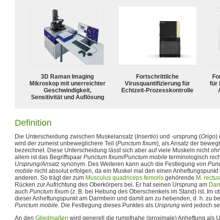
3D Raman Imaging
Fortschrittliche
For
Mikroskop mit unerreichter
Virusquantifizierung für
für
Geschwindigkeit,
Echtzeit-Prozesskontrolle
Sensitivität und Auflösung
Definition
Die Unterscheidung zwischen Muskelansatz (
Insertio
) und -ursprung (
Origo
)
wird der zumeist unbeweglichere Teil (
Punctum fixum
), als Ansatz der bewegte
bezeichnet. Diese Unterscheidung lässt sich aber auf viele Muskeln nicht o
allem ist das Begriffspaar
Punctum fixum/Punctum mobile
terminologisch nich
Ursprung/Ansatz
synonym. Des Weiteren kann auch die Festlegung von
Punc
mobile
nicht absolut erfolgen, da ein Muskel mal den einen Anheftungspunk
anderen. So trägt der zum
Musculus quadriceps femoris
gehörende
M. rectus
Rücken zur Aufrichtung des Oberkörpers bei. Er hat seinen Ursprung am
Dar
auch
Punctum fixum
(z. B. bei Hebung des Oberschenkels im Stand) ist. Im o
dieser Anheftungspunkt am Darmbein und damit am zu hebenden, d. h. zu 
Punctum mobile
. Die Festlegung dieses Punktes als
Ursprung
wird jedoch se
An den
Gliedmaßen
wird generell die rumpfnahe (proximale) Anheftung als 