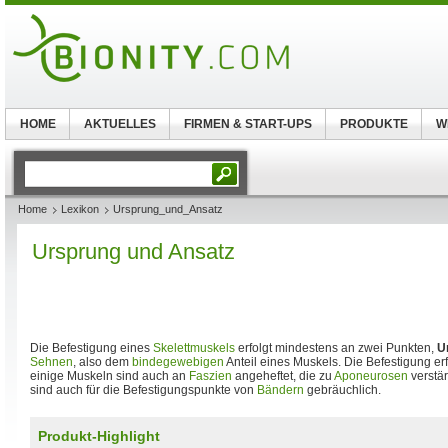
HOME
AKTUELLES
FIRMEN & START-UPS
PRODUKTE
W
Home
Lexikon
Ursprung_und_Ansatz
Ursprung und Ansatz
Die Befestigung eines
Skelettmuskels
erfolgt mindestens an zwei Punkten,
U
Sehnen
, also dem
bindegewebigen
Anteil eines Muskels. Die Befestigung er
einige Muskeln sind auch an
Faszien
angeheftet, die zu
Aponeurosen
verstär
sind auch für die Befestigungspunkte von
Bändern
gebräuchlich.
Produkt-Highlight