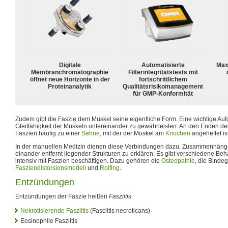
Digitale
Automatisierte
Max
Membranchromatographie
Filterintegritätstests mit
öffnet neue Horizonte in der
fortschrittlichem
Proteinanalytik
Qualitätsrisikomanagement
für GMP-Konformität
Zudem gibt die Faszie dem Muskel seine eigentliche Form. Eine wichtige Aufg
Gleitfähigkeit der Muskeln untereinander zu gewährleisten. An den Enden de
Faszien häufig zu einer
Sehne
, mit der der Muskel am
Knochen
angeheftet ist
In der manuellen Medizin dienen diese Verbindungen dazu, Zusammenhänge v
einander entfernt liegender Strukturen zu erklären. Es gibt verschiedene Be
intensiv mit Faszien beschäftigen. Dazu gehören die
Osteopathie
, die Bind
Fasziendistorsionsmodell
und
Rolfing
.
Entzündungen
Entzündungen der Faszie heißen
Fasziitis
.
Nekrotisierende Fasziitis
(Fasciitis necroticans)
Eosinophile Fasziitis