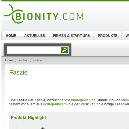
HOME
AKTUELLES
FIRMEN & START-UPS
PRODUKTE
W
Home
Lexikon
Faszie
Faszie
Eine
Faszie
(lat.
Fascia
) bezeichnet die
bindegewebige
Umhüllung von
Musk
besteht vor allem aus
Kollagenfasern
, die der Muskulatur die nötige Festigkei
Produkt-Highlight