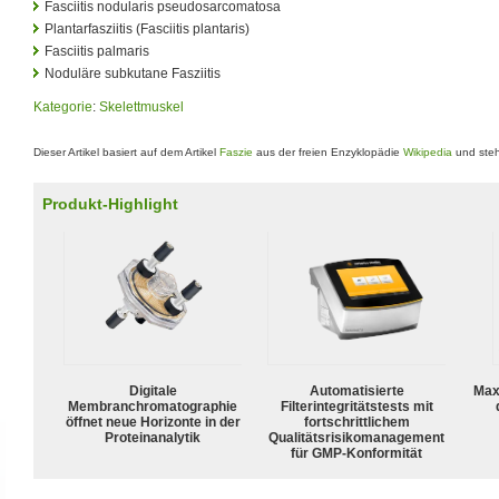
Fasciitis nodularis pseudosarcomatosa
Plantarfasziitis (Fasciitis plantaris)
Fasciitis palmaris
Noduläre subkutane Fasziitis
Kategorie
:
Skelettmuskel
Dieser Artikel basiert auf dem Artikel
Faszie
aus der freien Enzyklopädie
Wikipedia
und steh
Produkt-Highlight
Digitale
Automatisierte
Max
Membranchromatographie
Filterintegritätstests mit
öffnet neue Horizonte in der
fortschrittlichem
Proteinanalytik
Qualitätsrisikomanagement
für GMP-Konformität