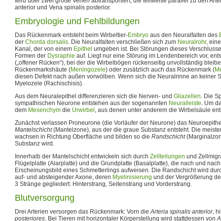
wird über zwei große Venen abtransportiert, die teilweise parallel zu den Arte
anterior und Vena spinalis posterior.
Embryologie und Fehlbildungen
Das Rückenmark entsteht beim Wirbeltier-
Embryo
aus den Neuralfalten des
der
Chorda dorsalis
. Die Neuralfalten verschließen sich zum
Neuralrohr
, ein
Kanal, der von einem
Epithel
umgeben ist. Bei Störungen dieses Verschlusse
Formen der
Dysraphie
auf. Liegt nur eine Störung im Lendenbereich vor, ent
(„offener Rücken“), bei der die Wirbelbögen rückenseitig unvollständig bleib
Rückenmarkshäute (
Meningozele
) oder zusätzlich auch das Rückenmark (
Me
diesen Defekt nach außen vorwölben. Wenn sich die Neuralrinne an keiner Ste
Myelozele (Rachischisis).
Aus dem Neuralepithel differenzieren sich die Nerven- und
Gliazellen
. Die S
sympathischen Neurone entstehen aus der sogenannten
Neuralleiste
. Um d
dem
Mesenchym
die
Urwirbel
, aus denen unter anderem die Wirbelsäule ent
Zunächst verlassen Proneurone (die Vorläufer der Neurone) das Neuroepithe
Mantelschicht
(Mantelzone), aus der die graue Substanz entsteht. Die meist
wachsen in Richtung Oberfläche und bilden so die
Randschicht
(Marginalzon
Substanz wird.
Innerhalb der Mantelschicht entwickeln sich durch
Zellteilungen
und Zellmigr
Flügelplatte (Alarplatte) und die Grundplatte (Basalplatte), die nach und nac
Erscheinungsbild eines Schmetterlings aufweisen. Die Randschicht wird du
auf- und absteigender Axone, deren
Myelinisierung
und der Vergrößerung der
3 Stränge gegliedert: Hinterstrang, Seitenstrang und Vorderstrang.
Blutversorgung
Drei Arterien versorgen das Rückenmark: Vorn die
Arteria spinalis anterior
, h
posteriores
. Bei Tieren mit horizontaler Körperstellung wird stattdessen von
A