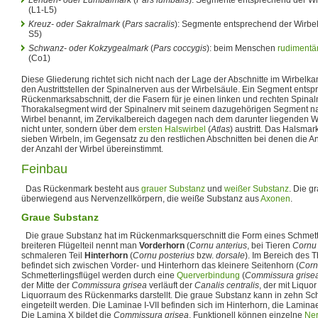
(L1-L5)
Kreuz- oder Sakralmark
(
Pars sacralis
): Segmente entsprechend der Wirbe
S5)
Schwanz- oder Kokzygealmark
(
Pars coccygis
): beim Menschen
rudimentä
(Co1)
Diese Gliederung richtet sich nicht nach der Lage der Abschnitte im Wirbelka
den Austrittstellen der Spinalnerven aus der Wirbelsäule. Ein Segment entsp
Rückenmarksabschnitt, der die Fasern für je einen linken und rechten Spinaln
Thorakalsegment wird der Spinalnerv mit seinem dazugehörigen Segment n
Wirbel benannt, im Zervikalbereich dagegen nach dem darunter liegenden Wir
nicht unter, sondern über dem
ersten Halswirbel
(
Atlas
) austritt. Das Halsma
sieben Wirbeln, im Gegensatz zu den restlichen Abschnitten bei denen die 
der Anzahl der Wirbel übereinstimmt.
Feinbau
Das Rückenmark besteht aus
grauer Substanz
und
weißer Substanz
. Die g
überwiegend aus Nervenzellkörpern, die weiße Substanz aus
Axonen
.
Graue Substanz
Die graue Substanz hat im Rückenmarksquerschnitt die Form eines Schmett
breiteren Flügelteil nennt man
Vorderhorn
(
Cornu anterius
, bei Tieren
Cornu 
schmaleren Teil
Hinterhorn
(
Cornu posterius
bzw.
dorsale
). Im Bereich des
befindet sich zwischen Vorder- und Hinterhorn das kleinere Seitenhorn (
Corn
Schmetterlingsflügel werden durch eine
Querverbindung
(
Commissura grise
der Mitte der
Commissura grisea
verläuft der
Canalis centralis
, der mit Liquor
Liquorraum des Rückenmarks darstellt. Die graue Substanz kann in zehn Sch
eingeteilt werden. Die Laminae I-VII befinden sich im Hinterhorn, die Laminae
Die Lamina X bildet die
Commissura grisea
. Funktionell können einzelne
Ne