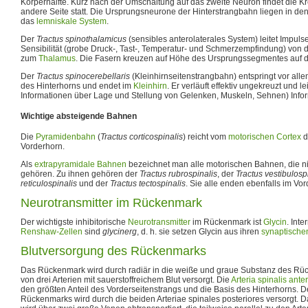
Körperhälfte. Kurz nach der Umschaltung auf das zweite Neuron findet die K
andere Seite statt. Die Ursprungsneurone der Hinterstrangbahn liegen in den
das
lemniskale System
.
Der
Tractus spinothalamicus
(sensibles anterolaterales System) leitet Impuls
Sensibilität (grobe Druck-, Tast-, Temperatur- und Schmerzempfindung) von d
zum
Thalamus
. Die Fasern kreuzen auf Höhe des Ursprungssegmentes auf d
Der
Tractus spinocerebellaris
(Kleinhirnseitenstrangbahn) entspringt vor all
des Hinterhorns und endet im
Kleinhirn
. Er verläuft effektiv ungekreuzt und le
Informationen über Lage und Stellung von Gelenken, Muskeln, Sehnen) Info
Wichtige absteigende Bahnen
Die
Pyramidenbahn
(
Tractus corticospinalis
) reicht vom
motorischen Cortex
d
Vorderhorn.
Als
extrapyramidale Bahnen
bezeichnet man alle motorischen Bahnen, die n
gehören. Zu ihnen gehören der
Tractus rubrospinalis
, der
Tractus vestibulosp
reticulospinalis
und der
Tractus tectospinalis
. Sie alle enden ebenfalls im Vor
Neurotransmitter im Rückenmark
Der wichtigste inhibitorische
Neurotransmitter
im Rückenmark ist
Glycin
. Int
Renshaw-Zellen
sind
glycinerg
, d. h. sie setzen Glycin aus ihren
synaptische
Blutversorgung des Rückenmarks
Das Rückenmark wird durch radiär in die weiße und graue Substanz des Rü
von drei Arterien mit sauerstoffreichem Blut versorgt. Die
Arteria spinalis anter
den größten Anteil des Vorderseitenstrangs und die Basis des Hinterhorns. Der
Rückenmarks wird durch die beiden Arteriae spinales posteriores versorgt. 