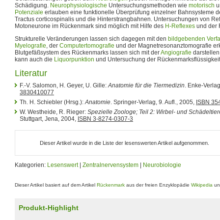
Schädigung.
Neurophysiologische
Untersuchungsmethoden wie
motorisch
u
Potenziale
erlauben eine funktionelle Überprüfung einzelner Bahnsysteme 
Tractus corticospinalis und die Hinterstrangbahnen. Untersuchungen von R
Motoneurone im Rückenmark sind möglich mit Hilfe des
H-Reflexes
und der 
Strukturelle Veränderungen lassen sich dagegen mit den
bildgebenden Verf
Myelografie
, der
Computertomografie
und der Magnetresonanztomografie er
Blutgefäßsystem des Rückenmarks lassen sich mit der
Angiografie
darstelle
kann auch die
Liquorpunktion
und Untersuchung der Rückenmarksflüssigkeit 
Literatur
F.-V. Salomon, H. Geyer, U. Gille:
Anatomie für die Tiermedizin
. Enke-Verlag
3830410077
Th. H. Schiebler (Hrsg.):
Anatomie
. Springer-Verlag, 9. Aufl., 2005,
ISBN 35
W. Westheide, R. Rieger:
Spezielle Zoologe; Teil 2: Wirbel- und Schädeltier
Stuttgart, Jena, 2004,
ISBN 3-8274-0307-3
Dieser Artikel wurde in die Liste der lesenswerten Artikel aufgenommen.
Kategorien:
Lesenswert
|
Zentralnervensystem
|
Neurobiologie
Dieser Artikel basiert auf dem Artikel
Rückenmark
aus der freien Enzyklopädie
Wikipedia
und
Produkt-Highlight