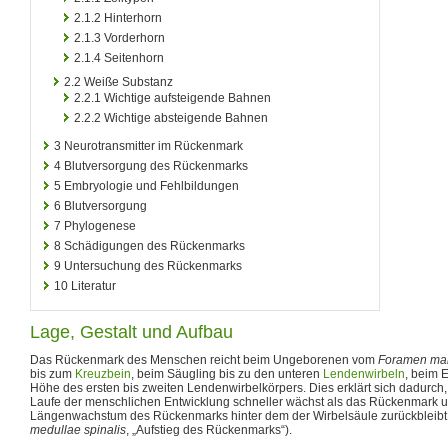
2.1.2
Hinterhorn
2.1.3
Vorderhorn
2.1.4
Seitenhorn
2.2
Weiße Substanz
2.2.1
Wichtige aufsteigende Bahnen
2.2.2
Wichtige absteigende Bahnen
3
Neurotransmitter im Rückenmark
4
Blutversorgung des Rückenmarks
5
Embryologie und Fehlbildungen
6
Blutversorgung
7
Phylogenese
8
Schädigungen des Rückenmarks
9
Untersuchung des Rückenmarks
10
Literatur
Lage, Gestalt und Aufbau
Das Rückenmark des Menschen reicht beim Ungeborenen vom
Foramen m
bis zum
Kreuzbein
, beim Säugling bis zu den unteren
Lendenwirbeln
, beim 
Höhe des ersten bis zweiten Lendenwirbelkörpers. Dies erklärt sich dadurch
Laufe der menschlichen Entwicklung schneller wächst als das Rückenmark 
Längenwachstum des Rückenmarks hinter dem der Wirbelsäule zurückbleib
medullae spinalis
, „Aufstieg des Rückenmarks“).