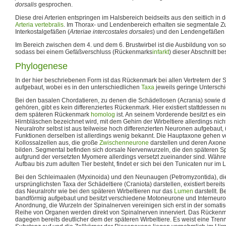
dorsalis
gesprochen.
Diese drei Arterien entspringen im Halsbereich beidseits aus den seitlich in
Arteria vertebralis
. Im Thorax- und Lendenbereich erhalten sie segmentale Z
Interkostalgefäßen (
Arteriae intercostales dorsales
) und den Lendengefäßen 
Im Bereich zwischen dem 4. und dem 6. Brustwirbel ist die Ausbildung von so
sodass bei einem Gefäßverschluss (Rückenmarks
infarkt
) dieser Abschnitt be
Phylogenese
In der hier beschriebenen Form ist das Rückenmark bei allen Vertretern der 
aufgebaut, wobei es in den unterschiedlichen
Taxa
jeweils geringe Unterschie
Bei den basalen Chordatieren, zu denen die Schädellosen (Acrania) sowie di
gehören, gibt es kein differenziertes Rückenmark. Hier existiert stattdessen 
dem späteren Rückenmark
homolog
ist. An seinem Vorderende besitzt es ein
Hirnbläschen bezeichnet wird, mit dem Gehirn der Wirbeltiere allerdings nich
Neuralrohr selbst ist aus teilweise hoch differenzierten Neuronen aufgebaut
Funktionen derselben ist allerdings wenig bekannt. Die Hauptaxone gehen 
Kollossalzellen aus, die große
Zwischenneurone
darstellen und deren Axon
bilden. Segmental befinden sich dorsale Nervenwurzeln, die den späteren S
aufgrund der versetzten Myomere allerdings versetzt zueinander sind. Währe
Aufbau bis zum adulten Tier besteht, findet er sich bei den Tunicaten nur im
Bei den Schleimaalen (Myxinoida) und den Neunaugen (Petromyzontida), die 
ursprünglichsten Taxa der Schädeltiere (Craniota) darstellen, existiert berei
das Neuralrohr wie bei den späteren Wirbeltieren nur das
Lumen
darstellt. B
bandförmig aufgebaut und besitzt verschiedene Motoneurone und Interneur
Anordnung, die Wurzeln der Spinalnerven vereinigen sich erst in der somati
Reihe von Organen werden direkt von Spinalnerven innerviert. Das Rücken
dagegen bereits deutlicher dem der späteren Wirbeltiere. Es weist eine Tre