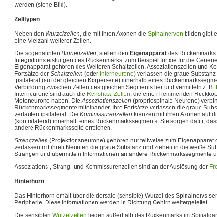
werden (siehe Bild).
Zelltypen
Neben den
Wurzelzellen
, die mit ihren Axonen die
Spinalnerven
bilden gibt 
eine Vielzahl weiterer Zellen.
Die sogenannten
Binnenzellen
, stellen den
Eigenapparat
des Rückenmarks da
Integrationsleistungen des Rückenmarks, zum Beispiel für die für die Gener
Eigenapparat gehören des Weiteren Schaltzellen, Assoziationszellen und K
Fortsätze der
Schaltzellen
(oder
Interneurone
) verlassen die graue Substanz 
ipsilateral (auf der gleichen Körperseite) innerhalb eines Rückenmarkssegmen
Verbindung zwischen Zellen des gleichen Segments her und vermitteln z. B.
Interneurone sind auch die
Renshaw-Zellen
, die einen hemmenden Rückkopp
Motoneurone haben. Die
Assoziationszellen
(propriospinale Neurone) verbi
Rückenmarkssegmente miteinander. Ihre Fortsätze verlassen die graue Substa
verlaufen ipsilateral. Die
Kommissurenzellen
kreuzen mit ihren Axonen auf d
(kontralateral) innerhalb eines Rückenmarkssegments. Sie sorgen dafür, da
andere Rückenmarksseite erreichen.
Strangzellen
(Projektionsneurone) gehören nur teilweise zum Eigenapparat
verlassen mit ihren Neuriten die graue Substanz und ziehen in die weiße Subs
Strängen und übermitteln Informationen an andere Rückenmarkssegmente u
Assoziations-, Strang- und Kommissurenzellen sind an der Auslösung der
Fr
Hinterhorn
Das Hinterhorn erhält über die dorsale (sensible) Wurzel des Spinalnervs se
Peripherie. Diese Informationen werden in Richtung Gehirn weitergeleitet.
Die sensiblen
Wurzelzellen
liegen außerhalb des Rückenmarks im Spinalgan