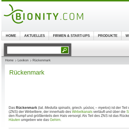
HOME
AKTUELLES
FIRMEN & START-UPS
PRODUKTE
W
Home
Lexikon
Rückenmark
Rückenmark
Das
Rückenmark
(lat.
Medulla spinalis
, griech. μύελος –
myelos
) ist der Tei
(ZNS) der Wirbeltiere, der innerhalb des
Wirbelkanals
verläuft und über die
S
den Rumpf und größtenteils den Hals versorgt. Als Teil des ZNS ist das Rüc
Häuten
umgeben wie das
Gehirn
.