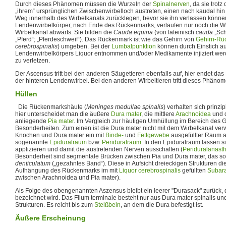
Durch dieses Phänomen müssen die Wurzeln der
Spinalnerven
, da sie tro
„ihrem“ ursprünglichen Zwischenwirbelloch austreten, einen nach kaudal h
Weg innerhalb des Wirbelkanals zurücklegen, bevor sie ihn verlassen könne
Lendenwirbelkörper, nach Ende des Rückenmarks, verlaufen nur noch die W
Wirbelkanal abwärts. Sie bilden die
Cauda equina
(von lateinisch
cauda
„Sch
„Pferd“; „Pferdeschweif“). Das Rückenmark ist wie das Gehirn von
Gehirn-Rüc
cerebrospinalis
) umgeben. Bei der
Lumbalpunktion
können durch Einstich au
Lendenwirbelkörpers Liquor entnommen und/oder Medikamente injiziert we
zu verletzen.
Der Ascensus tritt bei den anderen Säugetieren ebenfalls auf, hier endet d
der hinteren Lendenwirbel. Bei den anderen Wirbeltieren tritt dieses Phänome
Hüllen
Die Rückenmarkshäute (
Meninges medullae spinalis
) verhalten sich prinzip
hier unterscheidet man die äußere
Dura mater
, die mittlere
Arachnoidea
und 
anliegende
Pia mater
. Im Vergleich zur häutigen Umhüllung im Bereich des G
Besonderheiten. Zum einen ist die Dura mater nicht mit dem Wirbelkanal ve
Knochen und Dura mater ein mit
Binde-
und
Fettgewebe
ausgefüllter Raum au
sogenannte
Epiduralraum
bzw.
Periduralraum
. In den Epiduralraum lassen s
applizieren und damit die austretenden Nerven ausschalten (
Periduralanäst
Besonderheit sind segmentale Brücken zwischen Pia und Dura mater, das 
denticulatum
(„gezahntes Band“). Diese in Aufsicht dreieckigen Strukturen di
Aufhängung des Rückenmarks im mit
Liquor cerebrospinalis
gefüllten
Subar
zwischen Arachnoidea und Pia mater).
Als Folge des obengenannten Aszensus bleibt ein leerer "Durasack" zurück, d
bezeichnet wird. Das Filum terminale besteht nur aus Dura mater spinalis un
Strukturen. Es reicht bis zum
Steißbein
, an dem die Dura befestigt ist.
Äußere Erscheinung