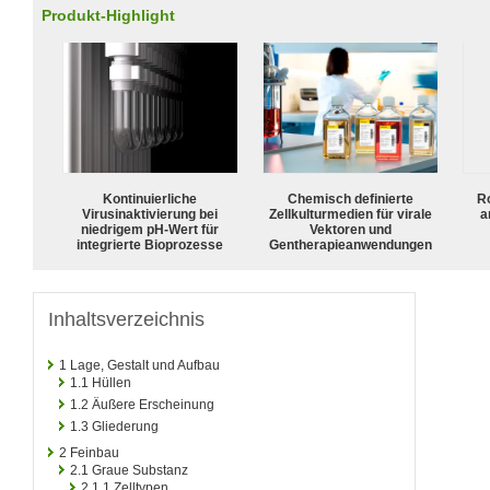
Produkt-Highlight
Kontinuierliche
Chemisch definierte
R
Virusinaktivierung bei
Zellkulturmedien für virale
a
niedrigem pH-Wert für
Vektoren und
integrierte Bioprozesse
Gentherapieanwendungen
Inhaltsverzeichnis
1
Lage, Gestalt und Aufbau
1.1
Hüllen
1.2
Äußere Erscheinung
1.3
Gliederung
2
Feinbau
2.1
Graue Substanz
2.1.1
Zelltypen