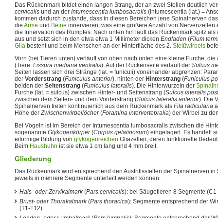
Das Rückenmark bildet einen langen Strang, der an zwei Stellen deutlich verd
cervicalis
und an der
Intumescentia lumbosacralis
(intumescentia (lat.) = An
kommen dadurch zustande, dass in diesen Bereichen jene Spinalnerven das
die
Arme
und
Beine
innervieren, was eine größere Anzahl von Nervenzellen e
die Innervation des Rumpfes. Nach unten hin läuft das Rückenmark spitz als
aus und setzt sich in den etwa etwa 1 Millimeter dicken
Endfaden
(
Filum term
Glia
besteht und beim Menschen an der Hinterfläche des 2.
Steißwirbels
befes
Vorn (bei Tieren unten) verläuft von oben nach unten eine kleine Furche, die
(Tiere:
Fissura mediana ventralis
). Auf der Rückenseite verläuft der
Sulcus me
Seiten lassen sich drei Stränge (lat. = funiculi) voneinander abgrenzen: Pa
der
Vorderstrang
(
Funiculus anterior
), hinten der
Hinterstrang
(
Funiculus po
beiden der
Seitenstrang
(
Funiculus lateralis
). Die Hinterwurzeln der
Spinaln
Furche (lat. = sulcus) zwischen Hinter- und Seitenstrang (
Sulcus lateralis pos
zwischen dem Seiten- und dem Vorderstrang (
Sulcus lateralis anterior
). Die 
Spinalnerven treten kontinuierlich aus dem Rückenmark als
Fila radicularia
a
Höhe der
Zwischenwirbellöcher
(
Foramina intervertebralia
) der Wirbel zu de
Bei Vögeln ist im Bereich der Intumescentia lumbosacralis zwischen die Hint
sogenannte
Glykogenkörper
(
Corpus gelatinosum
) eingelagert. Es handelt s
eiförmige Bildung von
glykogenreichen
Gliazellen, deren funktionelle Bedeutu
Beim
Haushuhn
ist sie etwa 1 cm lang und 4 mm breit.
Gliederung
Das Rückenmark wird entsprechend den Austrittsstellen der Spinalnerven in 5
jeweils in mehrere Segmente unterteilt werden können:
Hals- oder Zervikalmark
(
Pars cervicalis
): bei Säugetieren 8 Segmente (C1
Brust- oder Thorakalmark
(
Pars thoracica
): Segmente entsprechend der Wi
(T1-T12)
Lenden- oder Lumbalmark
(
Pars lumbalis
): Segmente entsprechend der W