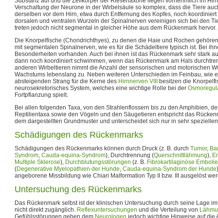
Substanz auf und die Zellkörper der Riesenaxone liegen vornehmlich im Hirn
Verschaltung der Neurone in der Wirbelsäule so komplex, dass die Tiere au
derselben vor dem Hirn, etwa durch Entfernung des Kopfes, noch koordinie
dorsalen und ventralen Wurzeln der Spinalnerven vereinigen sich bei den 
treten jedoch nicht segmental in gleicher Höhe aus dem Rückenmark hervor.
Die Knorpelfische (Chondrichthyes), zu denen die Haie und Rochen gehören
mit segmentalen Spinalnerven, wie es für die Schädeltiere typisch ist. Bei ih
Besonderheiten vorhanden. Auch bei ihnen ist das Rückenmark sehr stark a
dann noch koordiniert schwimmen, wenn das Rückenmark am Hals durchtrennt
anderen Wirbeltieren nimmt die Anzahl der sensorischen und motorischen 
Wachstums lebenslang zu. Neben weiteren Unterschieden im Feinbau, wie 
absteigenden Strang für die Kerne des
Hirnnerven VIII
besitzen die Knorpelf
neurosekretorisches System, welches eine wichtige Rolle bei der
Osmoregul
Fortpflanzung spielt.
Bei allen folgenden Taxa, von den Strahlenflossern bis zu den Amphibien, d
Reptilientaxa sowie den Vögeln und den Säugetieren entspricht das Rücken
dem dargestellten Grundmuster und unterscheidet sich nur in sehr speziellen
Schädigungen des Rückenmarks
Schädigungen des Rückenmarks können durch Druck (z. B. durch
Tumor
,
Ba
Syndrom
,
Cauda-equina-Syndrom
), Durchtrennung (
Querschnittlähmung
),
E
Multiple Sklerose
),
Durchblutungsstörungen
(z. B.
Fibrokartilaginöse Embolie
(
Degenerative Myelopathien der Hunde
,
Cauda-equina-Syndrom der Hunde
angeborene Missbildung wie Chiari Malformation Typ II bzw. III ausgelöst we
Untersuchung des Rückenmarks
Das Rückenmark selbst ist der klinischen Untersuchung durch seine Lage i
nicht direkt zugänglich.
Reflexuntersuchungen
und die Verteilung von
Lähmu
Gefühlsstörungen geben dem
Neurologen
jedoch wichtige Hinweise auf die A