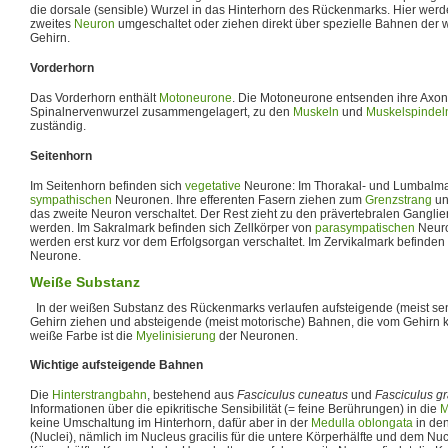
die dorsale (sensible) Wurzel in das Hinterhorn des Rückenmarks. Hier werd
zweites
Neuron
umgeschaltet oder ziehen direkt über spezielle Bahnen der 
Gehirn.
Vorderhorn
Das Vorderhorn enthält
Motoneurone
. Die Motoneurone entsenden ihre Axone
Spinalnervenwurzel zusammengelagert, zu den
Muskeln
und
Muskelspindel
zuständig.
Seitenhorn
Im Seitenhorn befinden sich
vegetative
Neurone: Im Thorakal- und Lumbalmark
sympathischen
Neuronen. Ihre efferenten Fasern ziehen zum
Grenzstrang
un
das zweite Neuron verschaltet. Der Rest zieht zu den prävertebralen Ganglie
werden. Im Sakralmark befinden sich Zellkörper von
parasympatischen
Neur
werden erst kurz vor dem Erfolgsorgan verschaltet. Im Zervikalmark befinden 
Neurone.
Weiße Substanz
In der weißen Substanz des Rückenmarks verlaufen aufsteigende (meist se
Gehirn ziehen und absteigende (meist motorische) Bahnen, die vom Gehirn 
weiße Farbe ist die
Myelinisierung
der Neuronen.
Wichtige aufsteigende Bahnen
Die
Hinterstrangbahn
, bestehend aus
Fasciculus cuneatus
und
Fasciculus gr
Informationen über die epikritische Sensibilität (= feine Berührungen) in die
M
keine Umschaltung im Hinterhorn, dafür aber in der
Medulla oblongata
in de
(Nuclei), nämlich im Nucleus gracilis für die untere Körperhälfte und dem Nu