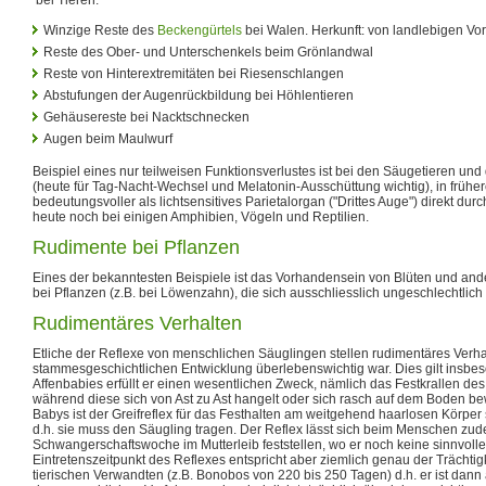
Winzige Reste des
Beckengürtels
bei Walen. Herkunft: von landlebigen Vo
Reste des Ober- und Unterschenkels beim Grönlandwal
Reste von Hinterextremitäten bei Riesenschlangen
Abstufungen der Augenrückbildung bei Höhlentieren
Gehäusereste bei Nacktschnecken
Augen beim Maulwurf
Beispiel eines nur teilweisen Funktionsverlustes ist bei den Säugetieren un
(heute für Tag-Nacht-Wechsel und Melatonin-Ausschüttung wichtig), in frühe
bedeutungsvoller als lichtsensitives Parietalorgan ("Drittes Auge") direkt dur
heute noch bei einigen Amphibien, Vögeln und Reptilien.
Rudimente bei Pflanzen
Eines der bekanntesten Beispiele ist das Vorhandensein von Blüten und an
bei Pflanzen (z.B. bei Löwenzahn), die sich ausschliesslich ungeschlechtlic
Rudimentäres Verhalten
Etliche der Reflexe von menschlichen Säuglingen stellen rudimentäres Verhalt
stammesgeschichtlichen Entwicklung überlebenswichtig war. Dies gilt insbeso
Affenbabies erfüllt er einen wesentlichen Zweck, nämlich das Festkrallen des 
während diese sich von Ast zu Ast hangelt oder sich rasch auf dem Boden b
Babys ist der Greifreflex für das Festhalten am weitgehend haarlosen Körper 
d.h. sie muss den Säugling tragen. Der Reflex lässt sich beim Menschen zu
Schwangerschaftswoche im Mutterleib feststellen, wo er noch keine sinnvolle
Eintretenszeitpunkt des Reflexes entspricht aber ziemlich genau der Trächti
tierischen Verwandten (z.B. Bonobos von 220 bis 250 Tagen) d.h. er ist dann