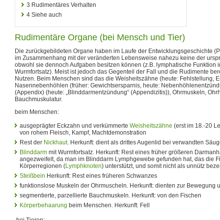
3
Rudimentäres Verhalten
4
Siehe auch
Rudimentäre Organe (bei Mensch und Tier)
Die zurückgebildeten Organe haben im Laufe der Entwicklungsgeschichte 
im Zusammenhang mit der veränderten Lebensweise nahezu keine der urspr
obwohl sie dennoch Aufgaben besitzen können (z.B. lymphatische Funktion 
Wurmfortsatz). Meist ist jedoch das Gegenteil der Fall und die Rudimente b
Nutzen. Beim Menschen sind das die Weisheitszähne (heute: Fehlstellung,
Nasennebenhöhlen (früher: Gewichtsersparnis, heute: Nebenhöhlenentzünd
(Appendix) (heute: „Blinddarmentzündung“ (Appendizitis)), Ohrmuskeln, Ohrhö
Bauchmuskulatur.
beim Menschen:
ausgeprägter Eckzahn und verkümmerte
Weisheitszähne
(erst im 18.-20 L
von rohem Fleisch, Kampf, Machtdemonstration
Rest der
Nickhaut
. Herkunft: dient als drittes Augenlid bei verwandten Säug
Blinddarm
mit Wurmfortsatz. Herkunft: Rest eines früher größeren Darmanha
angezweifelt, da man im Blinddarm Lymphgewebe gefunden hat, das die Fi
Körperregionen (
Lymphknoten
) unterstützt, und somit nicht als unnütz be
Steißbein
Herkunft: Rest eines früheren Schwanzes
funktionslose Muskeln der Ohrmuscheln. Herkunft: dienten zur Bewegung 
segmentierte, parzellierte Bauchmuskeln. Herkunft: von den Fischen
Körperbehaarung
beim Menschen. Herkunft: Fell
bei Tieren: