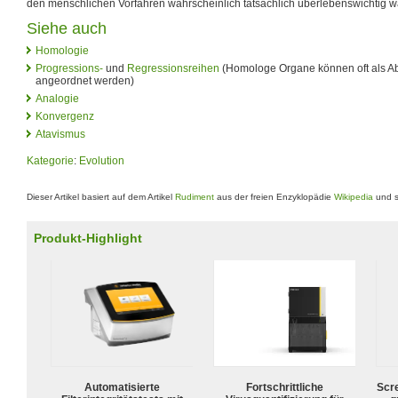
den menschlichen Vorfahren wahrscheinlich tatsächlich überlebenswichtig w
Siehe auch
Homologie
Progressions-
und
Regressionsreihen
(Homologe Organe können oft als 
angeordnet werden)
Analogie
Konvergenz
Atavismus
Kategorie
:
Evolution
Dieser Artikel basiert auf dem Artikel
Rudiment
aus der freien Enzyklopädie
Wikipedia
und s
Produkt-Highlight
Automatisierte
Fortschrittliche
Scr