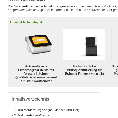
Das Wort
rudimentär
bedeutet im allgemeinen Kontext auch
bruchstückhaft
,
ausgebildet
,
rückständig
oder
verkümmert
, selten auch
ansatzweise
oder
gr
Produkt-Highlight
Automatisierte
Fortschrittliche
Scr
Filterintegritätstests mit
Virusquantifizierung für
g
fortschrittlichem
Echtzeit-Prozesskontrolle
Mu
Qualitätsrisikomanagement
für GMP-Konformität
Inhaltsverzeichnis
1
Rudimentäre Organe (bei Mensch und Tier)
2
Rudimente bei Pflanzen