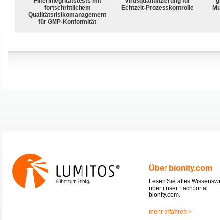
Filterintegritätstests mit
Virusquantifizierung für
g
fortschrittlichem
Echtzeit-Prozesskontrolle
Mu
Qualitätsrisikomanagement
für GMP-Konformität
Über bionity.com
Lesen Sie alles Wissensw
über unser Fachportal
bionity.com.
mehr erfahren >