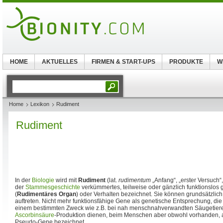
HOME
AKTUELLES
FIRMEN & START-UPS
PRODUKTE
W
Home
Lexikon
Rudiment
Rudiment
In der
Biologie
wird mit
Rudiment
(lat.
rudimentum
„Anfang“, „erster Versuch“
der
Stammesgeschichte
verkümmertes, teilweise oder gänzlich funktionslo
(
Rudimentäres Organ
) oder Verhalten bezeichnet. Sie können grundsätzlic
auftreten. Nicht mehr funktionsfähige Gene als genetische Entsprechung, die
einem bestimmten Zweck wie z.B. bei nah menschnahverwandten Säugetieren
Ascorbinsäure
-Produktion dienen, beim Menschen aber obwohl vorhanden, a
Pseudo-Gene bezeichnet.