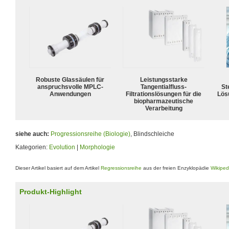
Robuste Glassäulen für
Leistungsstarke
anspruchsvolle MPLC-
Tangentialfluss-
Ste
Anwendungen
Filtrationslösungen für die
Lös
biopharmazeutische
Verarbeitung
siehe auch:
Progressionsreihe (Biologie)
, Blindschleiche
Kategorien:
Evolution
|
Morphologie
Dieser Artikel basiert auf dem Artikel
Regressionsreihe
aus der freien Enzyklopädie
Wikiped
Produkt-Highlight