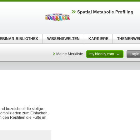
Spatial Metabolic Profiling
EBINAR-BIBLIOTHEK
WISSENSWELTEN
KARRIERE
THEMENWE
Meine Merkliste
my.bionity.com
Logi
nd bezeichnet die stetige
Komplizierten zum Einfachen,
igen Reptilien die Füße im