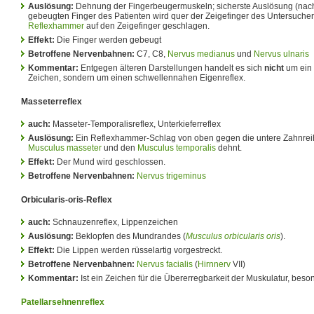
Auslösung:
Dehnung der Fingerbeugermuskeln; sicherste Auslösung (nach 
gebeugten Finger des Patienten wird quer der Zeigefinger des Untersucher
Reflexhammer
auf den Zeigefinger geschlagen.
Effekt:
Die Finger werden gebeugt
Betroffene Nervenbahnen:
C7, C8,
Nervus medianus
und
Nervus ulnaris
Kommentar:
Entgegen älteren Darstellungen handelt es sich
nicht
um ein 
Zeichen, sondern um einen schwellennahen Eigenreflex.
Masseterreflex
auch:
Masseter-Temporalisreflex, Unterkieferreflex
Auslösung:
Ein Reflexhammer-Schlag von oben gegen die untere Zahnreih
Musculus masseter
und den
Musculus temporalis
dehnt.
Effekt:
Der Mund wird geschlossen.
Betroffene Nervenbahnen:
Nervus trigeminus
Orbicularis-oris-Reflex
auch:
Schnauzenreflex, Lippenzeichen
Auslösung:
Beklopfen des Mundrandes (
Musculus orbicularis oris
).
Effekt:
Die Lippen werden rüsselartig vorgestreckt.
Betroffene Nervenbahnen:
Nervus facialis
(
Hirnnerv
VII)
Kommentar:
Ist ein Zeichen für die Übererregbarkeit der Muskulatur, beso
Patellarsehnenreflex