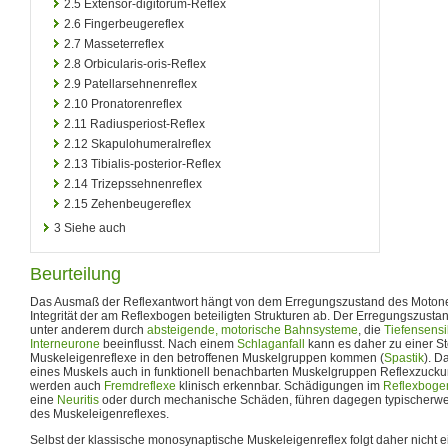
2.5
Extensor-digitorum-Reflex
2.6
Fingerbeugereflex
2.7
Masseterreflex
2.8
Orbicularis-oris-Reflex
2.9
Patellarsehnenreflex
2.10
Pronatorenreflex
2.11
Radiusperiost-Reflex
2.12
Skapulohumeralreflex
2.13
Tibialis-posterior-Reflex
2.14
Trizepssehnenreflex
2.15
Zehenbeugereflex
3
Siehe auch
Beurteilung
Das Ausmaß der Reflexantwort hängt von dem Erregungszustand des Motoneu
Integrität der am Reflexbogen beteiligten Strukturen ab. Der Erregungszust
unter anderem durch
absteigende, motorische Bahnsysteme
, die
Tiefensensib
Interneurone
beeinflusst. Nach einem
Schlaganfall
kann es daher zu einer S
Muskeleigenreflexe in den betroffenen Muskelgruppen kommen (
Spastik
). D
eines Muskels auch in funktionell benachbarten Muskelgruppen Reflexzucku
werden auch
Fremdreflexe
klinisch erkennbar. Schädigungen im
Reflexboge
eine
Neuritis
oder durch mechanische Schäden, führen dagegen typischerw
des Muskeleigenreflexes.
Selbst der klassische monosynaptische Muskeleigenreflex folgt daher nicht