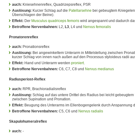
auch:
Kniesehnenreflex, Quadrizepsreflex, PSR
Auslösung:
Kurzer Schlag auf die
Patellarsehne
bei gebeugtem Kniegelenk
Überschlagen der Beine).
Effekt:
Der
Musculus quadriceps femoris
wird angespannt und dadurch d
Betroffene Nervenbahnen:
L2,
L3
, L4 und
Nervus femoralis
Pronatorenreflex
auch:
Pronationsreflex
Auslösung:
Bei angewinkeltem Unterarm in Mittelstellung zwischen Pronat
kurzer Schlag von innen nach außen auf den Processus styloideus radii au
Effekt:
Hand und Unterarm werden
proniert
.
Betroffene Nervenbahnen:
C6, C7, C8 und
Nervus medianus
Radiusperiost-Reflex
auch:
RPR, Brachioradialisreflex
Auslösung:
Schlag auf das untere Drittel des Radius bei leicht gebeugtem 
zwischen Supination und Pronation.
Effekt:
Beugung des Unterarms im Ellenbogengelenk durch Anspannung 
Betroffene Nervenbahnen:
C5, C6 und
Nervus radialis
Skapulohumeralreflex
auch:
-