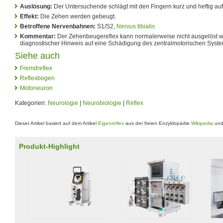
Auslösung:
Der Untersuchende schlägt mit den Fingern kurz und heftig au
Effekt:
Die Zehen werden gebeugt.
Betroffene Nervenbahnen:
S1/S2,
Nervus tibialis
Kommentar:
Der Zehenbeugereflex kann normalerweise nicht ausgelöst werde
diagnostischer Hinweis auf eine Schädigung des zentralmotorischen Syste
Siehe auch
Fremdreflex
Reflexbogen
Motoneuron
Kategorien:
Neurologie
|
Neurobiologie
|
Reflex
Dieser Artikel basiert auf dem Artikel
Eigenreflex
aus der freien Enzyklopädie
Wikipedia
und 
Produkt-Highlight