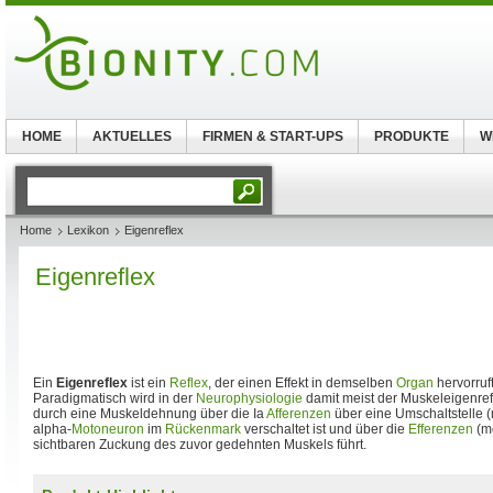
HOME
AKTUELLES
FIRMEN & START-UPS
PRODUKTE
W
Home
Lexikon
Eigenreflex
Eigenreflex
Ein
Eigenreflex
ist ein
Reflex
, der einen Effekt in demselben
Organ
hervorruft
Paradigmatisch wird in der
Neurophysiologie
damit meist der Muskeleigenref
durch eine Muskeldehnung über die Ia
Afferenzen
über eine Umschaltstelle 
alpha-
Motoneuron
im
Rückenmark
verschaltet ist und über die
Efferenzen
(mo
sichtbaren Zuckung des zuvor gedehnten Muskels führt.