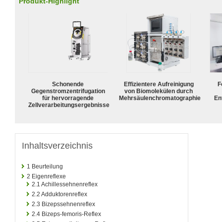
Produkt-Highlight
Schonende
Effizientere Aufreinigung
F
Gegenstromzentrifugation
von Biomolekülen durch
für hervorragende
Mehrsäulenchromatographie
En
Zellverarbeitungsergebnisse
Inhaltsverzeichnis
1
Beurteilung
2
Eigenreflexe
2.1
Achillessehnenreflex
2.2
Adduktorenreflex
2.3
Bizepssehnenreflex
2.4
Bizeps-femoris-Reflex