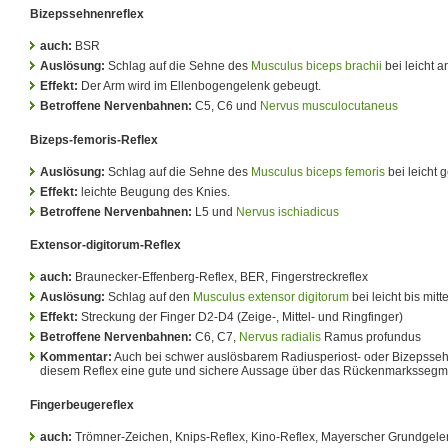
Bizepssehnenreflex
auch:
BSR
Auslösung:
Schlag auf die Sehne des
Musculus biceps brachii
bei leicht 
Effekt:
Der Arm wird im Ellenbogengelenk gebeugt.
Betroffene Nervenbahnen:
C5, C6 und
Nervus musculocutaneus
Bizeps-femoris-Reflex
Auslösung:
Schlag auf die Sehne des
Musculus biceps femoris
bei leicht 
Effekt:
leichte Beugung des Knies.
Betroffene Nervenbahnen:
L5 und
Nervus ischiadicus
Extensor-digitorum-Reflex
auch:
Braunecker-Effenberg-Reflex, BER, Fingerstreckreflex
Auslösung:
Schlag auf den
Musculus extensor digitorum
bei leicht bis mit
Effekt:
Streckung der Finger D2-D4 (Zeige-, Mittel- und Ringfinger)
Betroffene Nervenbahnen:
C6, C7,
Nervus radialis
Ramus profundus
Kommentar:
Auch bei schwer auslösbarem Radiusperiost- oder Bizepssehne
diesem Reflex eine gute und sichere Aussage über das Rückenmarksseg
Fingerbeugereflex
auch:
Trömner-Zeichen, Knips-Reflex, Kino-Reflex, Mayerscher Grundgele