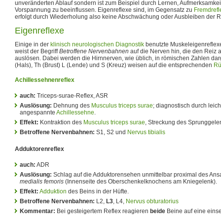
unveränderten Ablauf sondern ist zum Beispiel durch Lernen, Aufmerksamkeit
Vorspannung zu beeinflussen. Eigenreflexe sind, im Gegensatz zu
Fremdrefl
erfolgt durch Wiederholung also keine Abschwächung oder Ausbleiben der R
Eigenreflexe
Einige in der
klinisch neurologischen Diagnostik
benutzte Muskeleigenreflexe
weist der Begriff
Betroffene Nervenbahnen
auf die Nerven hin, die den Reiz
auslösen. Dabei werden die Hirnnerven, wie üblich, in römischen Zahlen dar
(Hals), Th (Brust) L (Lende) und S (Kreuz) weisen auf die entsprechenden
Rü
Achillessehnenreflex
auch:
Triceps-surae-Reflex, ASR
Auslösung:
Dehnung des
Musculus triceps surae
; diagnostisch durch leic
angespannte
Achillessehne
.
Effekt:
Kontraktion des
Musculus triceps surae
, Streckung des Sprunggele
Betroffene Nervenbahnen:
S1, S2 und
Nervus tibialis
Adduktorenreflex
auch:
ADR
Auslösung:
Schlag auf die Adduktorensehen unmittelbar proximal des An
medialis femoris
(Innenseite des Oberschenkelknochens am Kniegelenk).
Effekt:
Adduktion
des Beins in der Hüfte.
Betroffene Nervenbahnen:
L2,
L3
, L4,
Nervus obturatorius
Kommentar:
Bei gesteigertem Reflex reagieren
beide
Beine auf eine einse