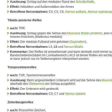
Auslösung:
Schlag auf den medialen Rand des
Schulterblatts
.
Effekt:
Adduktion und Außenrotation der Armes
Betroffene Nervenbahnen:
C4, C5, C6,
Nervus axillaris
,
Nervus suprascap
Tibialis-posterior-Reflex
auch:
TPR
Auslösung:
Schlag gegen die Sehne des
Musculus tibialis posterior
, also 
inneren Knöchels (
Malleolus medialis
)
Effekt:
Der mediale Fußrand wird gehoben (
Supination
).
Betroffene Nervenbahnen:
L4,
L5
und
Nervus tibialis
Kommentar:
Der Reflex ist schwellennah und kann deshalb nicht immer a
Bandscheibenschäden im Lumbalbereich L4/L5 ist dieser Reflex ein wichti
er kann jedoch nur im Seitenvergleich interpretiert werden.
Trizepssehnenreflex
auch:
TSR, Taschenmesserreflex
Auslösung:
Beim angewinkeltem Unterarm wird auf die Sehne des
Musculu
oberhalb des
Olekranons
ein Schlag ausgeführt.
Effekt:
Der Unterarm wird gestreckt.
Betroffene Nervenbahnen:
C6, C7 und
Nervus radialis
Zehenbeugereflex
auch:
Rossolimo-Zeichen,