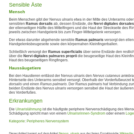
Sensible Äste
Mensch
Beim Menschen gibt der Nervus ulnaris etwa in der Mitte des Unterarms oder
sensiblen
Ramus dorsalis
ab, dessen Endäste, die
Nervi digitales dorsales
der ellenseitigen Hälfte des Mittelfingers und die Haut der Streckseite des Ri
jeweils zwischen Handgelenk bis zum Finger-Mittelgelenk versorgen.
Der etwas darunter abgehende sensible
Ramus palmaris
versorgt den ellens
Handgelenksbeugeseite sowie den körpernahen Kleinfingerballen.
Schließlich versorgt der
Ramus superficialis
über seine Endäste den restlich
über die
Nervi digitales palmares proprii
die beugeseitige Haut des Kleinfi
Haut des beugeseitigen Ringfingers.
Haussäugetiere
Bei den Haustieren entlässt der Nervus ulnaris den
Nervus cutaneus antebrac
Hinterseite des Unterarms sensibel versorgt. Oberhalb der Vorderfußwurzel tei
dorsalis
und einen
Ramus palmaris
. Der Ramus palmaris hat Verbindung z
beiden Endäste des Nervus ulnaris versorgen sensibel die Haut der äußeren 
des Vorderfußes.
Erkrankungen
Die
Ulnarislähmung
ist die häufigste periphere Nervenschädigung des Mensc
Schädigung spricht man von einem
Ulnarisrinnen-Syndrom
oder einem
Loge
Kategorie
:
Peripheres Nervensystem
Dieser Artikel basiert auf dem Artikel
Nervus_ulnaris
aus der freien Enzyklopädie
Wikipedia