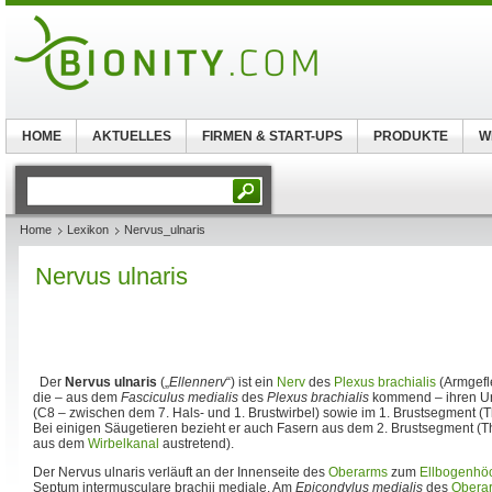
HOME
AKTUELLES
FIRMEN & START-UPS
PRODUKTE
W
Home
Lexikon
Nervus_ulnaris
Nervus ulnaris
Der
Nervus ulnaris
(„
Ellennerv
“) ist ein
Nerv
des
Plexus brachialis
(Armgefle
die – aus dem
Fasciculus medialis
des
Plexus brachialis
kommend – ihren Ur
(C8 – zwischen dem 7. Hals- und 1. Brustwirbel) sowie im 1. Brustsegment (
Bei einigen Säugetieren bezieht er auch Fasern aus dem 2. Brustsegment (Th
aus dem
Wirbelkanal
austretend).
Der Nervus ulnaris verläuft an der Innenseite des
Oberarms
zum
Ellbogenhö
Septum intermusculare brachii mediale. Am
Epicondylus medialis
des
Obera