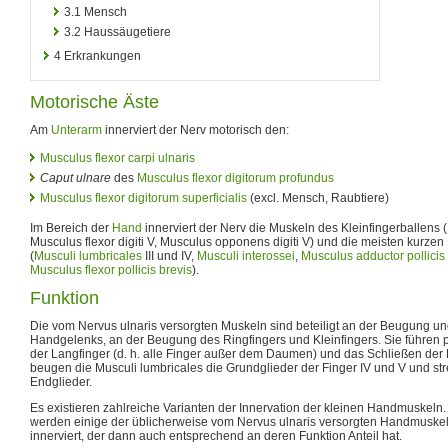
3.1
Mensch
3.2
Haussäugetiere
4
Erkrankungen
Motorische Äste
Am
Unterarm
innerviert der Nerv motorisch den:
Musculus flexor carpi ulnaris
Caput ulnare
des
Musculus flexor digitorum profundus
Musculus flexor digitorum superficialis
(excl. Mensch, Raubtiere)
Im Bereich der
Hand
innerviert der Nerv die Muskeln des Kleinfingerballens (
Musculus flexor digiti V, Musculus opponens digiti V) und die meisten kurzen
(
Musculi lumbricales
III und IV,
Musculi interossei
,
Musculus adductor pollicis
Musculus flexor pollicis brevis
).
Funktion
Die vom Nervus ulnaris versorgten Muskeln sind beteiligt an der Beugung u
Handgelenks, an der Beugung des Ringfingers und Kleinfingers. Sie führen pr
der Langfinger (d. h. alle Finger außer dem Daumen) und das Schließen der 
beugen die Musculi lumbricales die Grundglieder der Finger IV und V und str
Endglieder.
Es existieren zahlreiche Varianten der Innervation der kleinen Handmuske
werden einige der üblicherweise vom Nervus ulnaris versorgten Handmusk
innerviert, der dann auch entsprechend an deren Funktion Anteil hat.