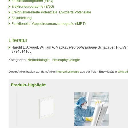
Elektrokardiogramm (EKG)
Elektroneurographie (ENG)
Ereigniskorrelierte Potenziale
,
Evozierte Potenziale
Zellableitung
Funktionelle Magnetresonanztomografie (fMRT)
Literatur
Harold L. Atwood, William A. MacKay
Neurophysiologie
Schattauer, F.K. Ve
3794514165
Kategorien:
Neurobiologie
|
Neurophysiologie
Dieser Artikel basiert auf dem Artikel
Neurophysiologie
aus der freien Enzyklopädie
Wikiped
Produkt-Highlight