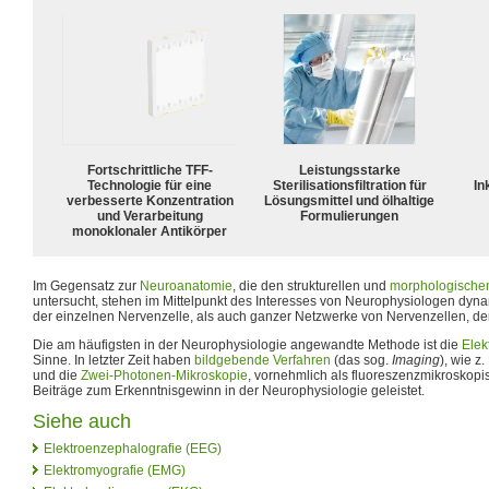
Fortschrittliche TFF-
Leistungsstarke
Technologie für eine
Sterilisationsfiltration für
In
verbesserte Konzentration
Lösungsmittel und ölhaltige
und Verarbeitung
Formulierungen
monoklonaler Antikörper
Im Gegensatz zur
Neuroanatomie
, die den strukturellen und
morphologische
untersucht, stehen im Mittelpunkt des Interesses von Neurophysiologen dyn
der einzelnen Nervenzelle, als auch ganzer Netzwerke von Nervenzellen, d
Die am häufigsten in der Neurophysiologie angewandte Methode ist die
Elek
Sinne. In letzter Zeit haben
bildgebende Verfahren
(das sog.
Imaging
), wie z.
und die
Zwei-Photonen-Mikroskopie
, vornehmlich als fluoreszenzmikroskop
Beiträge zum Erkenntnisgewinn in der Neurophysiologie geleistet.
Siehe auch
Elektroenzephalografie (EEG)
Elektromyografie (EMG)