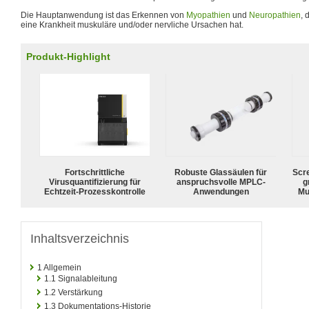
Die Hauptanwendung ist das Erkennen von
Myopathien
und
Neuropathien
, 
eine Krankheit muskuläre und/oder nervliche Ursachen hat.
Produkt-Highlight
Fortschrittliche
Robuste Glassäulen für
Scr
Virusquantifizierung für
anspruchsvolle MPLC-
g
Echtzeit-Prozesskontrolle
Anwendungen
Mu
Inhaltsverzeichnis
1
Allgemein
1.1
Signalableitung
1.2
Verstärkung
1.3
Dokumentations-Historie