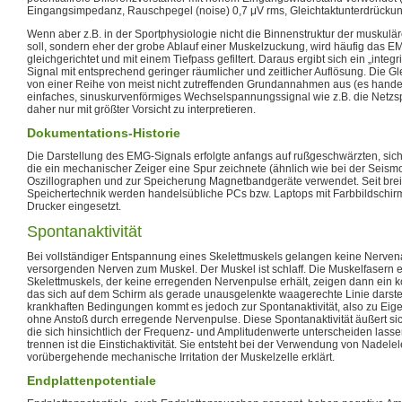
Eingangsimpedanz, Rauschpegel (noise) 0,7 μV rms, Gleichtaktunterdrücku
Wenn aber z.B. in der Sportphysiologie nicht die Binnenstruktur der muskulä
soll, sondern eher der grobe Ablauf einer Muskelzuckung, wird häufig das EM
gleichgerichtet und mit einem Tiefpass gefiltert. Daraus ergibt sich ein „integr
Signal mit entsprechend geringer räumlicher und zeitlicher Auflösung. Die Gl
von einer Reihe von meist nicht zutreffenden Grundannahmen aus (es handel
einfaches, sinuskurvenförmiges Wechselspannungssignal wie z.B. die Netzs
daher nur mit größter Vorsicht zu interpretieren.
Dokumentations-Historie
Die Darstellung des EMG-Signals erfolgte anfangs auf rußgeschwärzten, si
die ein mechanischer Zeiger eine Spur zeichnete (ähnlich wie bei der Seism
Oszillographen und zur Speicherung Magnetbandgeräte verwendet. Seit breite
Speichertechnik werden handelsübliche PCs bzw. Laptops mit Farbbildschi
Drucker eingesetzt.
Spontanaktivität
Bei vollständiger Entspannung eines Skelettmuskels gelangen keine Nervena
versorgenden Nerven zum Muskel. Der Muskel ist schlaff. Die Muskelfasern
Skelettmuskels, der keine erregenden Nervenpulse erhält, zeigen dann ein 
das sich auf dem Schirm als gerade unausgelenkte waagerechte Linie darstel
krankhaften Bedingungen kommt es jedoch zur Spontanaktivität, also zu Eige
ohne Anstoß durch erregende Nervenpulse. Diese Spontanaktivität äußert si
die sich hinsichtlich der Frequenz- und Amplitudenwerte unterscheiden lasse
trennen ist die Einstichaktivität. Sie entsteht bei der Verwendung von Nadele
vorübergehende mechanische Irritation der Muskelzelle erklärt.
Endplattenpotentiale