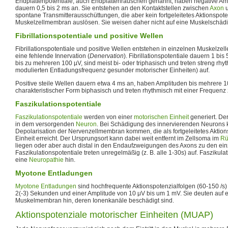
Endplattenpotentiale, auch Endplattenrauschen genannt, haben negative Am
dauern 0,5 bis 2 ms an. Sie entstehen an den Kontaktstellen zwischen
Axon
u
spontane Transmitterausschüttungen, die aber kein fortgeleitetes Aktionspoten
Muskelzellmembran auslösen. Sie weisen daher nicht auf eine Muskelschädi
Fibrillationspotentiale und positive Wellen
Fibrillationspotentiale und positive Wellen entstehen in einzelnen Muskelzel
eine fehlende Innervation (
Denervation
). Fibrillationspotentiale dauern 1 bi
bis zu mehreren 100 µV, sind meist bi- oder triphasisch und treten streng rh
modulierten Entladungsfrequenz gesunder motorischer Einheiten) auf.
Positive steile Wellen dauern etwa 4 ms an, haben Amplituden bis mehrere 10
charakteristischer Form biphasisch und treten rhythmisch mit einer Frequenz
Faszikulationspotentiale
Faszikulationspotentiale
werden von einer
motorischen Einheit
generiert. De
in dem versorgenden
Neuron
. Bei Schädigung des innervierenden Neurons 
Depolarisation der Nervenzellmembran kommen, die als fortgeleitetes Aktion
Einheit erreicht. Der Ursprungsort kann dabei weit entfernt im Zellsoma im
Rü
liegen oder aber auch distal in den Endaufzweigungen des Axons zu den ei
Faszikulationspotentiale treten unregelmäßig (z. B. alle 1-30s) auf. Faszikula
eine
Neuropathie
hin.
Myotone Entladungen
Myotone Entladungen
sind hochfrequente Aktionspotenzialfolgen (60-150 /s) 
2(-3) Sekunden und einer Amplitude von 10 μV bis um 1 mV. Sie deuten auf e
Muskelmembran hin, deren Ionenkanäle beschädigt sind.
Aktionspotenziale motorischer Einheiten (MUAP)