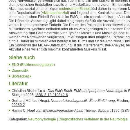
Jede Nervenfaser verzweigt sich nach dem Eintritt in den Muskel in mehrer
die motorischen Endplatten jeweils eine Muskelfaser innervieren. Ein einzelne
Aktionspotenzial einer einzigen
motorischen Einheit
löst daher in mehreren M
eine Depolarisation (
Aktionspotenzial
) und folgend eine Kontraktion aus. D
einer motorischen Einheit lässt sich im EMG als ein charakteristischer Auss
Die Höhe des Ausschlags gibt dabei ein grobes Maß für die Anzahl der inner
versus kleine motorische Einheit). Die Dauer des Potentials kann Hinweise d
Muskelfasern synchron entladen oder ob es Verzögerungen in einzelnen End
Auswertung sind Parameter wie Alter, Typ des Muskels und Muskelgruppe zu
werden mit Normwerten verglichen, um Aussagen über mögliche Erkrankun
für die Dauer im mittleren Alter beträgt 8 bis 10 ms und für die Amplitude 1 bi
Ein Sonderfall der MUAP-Untersuchung ist die Interferenzmuster-Analyse, bei
Aktivität eines willentlich maximal kontrahierten Muskels misst.
Siehe auch
ENG (Elektroneurographie)
Diagnostik
Biofeedback
Literatur
Christian Bischoff u.a.:
Das EMG-Buch. EMG und periphere Neurologie in F
Stuttgart 2005,
ISBN 3-13-110342-6
Gerhard Mühlau (Hrsg.):
Neuroelektrodiagnostik. Eine Einführung
, Fischer
00280-2
Hanns C. Hopf u.a.:
Elektromyographie-Atlas
, Thieme, Stuttgart 1996,
ISBN
Kategorien:
Neurophysiologie
|
Diagnostisches Verfahren in der Neurologie