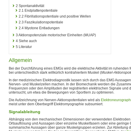
2
Spontanaktivität
2.1
Endplattenpotentiale
2.2
Fibrillationspotentiale und positive Wellen
2.3
Faszikulationspotentiale
2.4
Myotone Entladungen
3
Aktionspotenziale motorischer Einheiten (MUAP)
4
Siehe auch
5
Literatur
Allgemein
Bei der Durchführung eines EMGs wird die elektrische Aktivität im ruhenden 
bei unterschiedlich stark willkürlich kontrahiertem Muskel (
Muskel-Aktionspot
In der medizinischen Elektrodiagnostik lassen sich durch das EMG Aussagen
Nerven- und Muskelzellen machen. In der Biomechanik werden die Zusam
Frequenzen oder den Amplituden der registrierten elektrischen Signale und d
untersucht, um etwa die Bewegungen von Sportlern zu optimieren.
Die Aufzeichnung von Nerven-Aktionspotentialen wird als
Elektroneurograph
meist unter dem Oberbegriff Elektromyographie subsumiert.
Signalableitung
Abhängig von den mechanischen Dimensionen der verwendeten Elektroden l
Ortsauflösung und Aussagen über einzelne Muskelfasern oder eine geringe 
summarische Aussagen über ganze Muskelgruppen erzielen. Zur Ableitung de