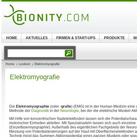
HOME
AKTUELLES
FIRMEN & START-UPS
PRODUKTE
W
Home
Lexikon
Elektromyografie
Elektromyografie
Die
Elektromyographie
(oder
-grafie
) (EMG) ist in der Human-Medizin eine
Methode der
Diagnostik
in der
Neurologie
, bei der die elektrische Muskel-Ak
Mit Hilfe von konzentrischen Nadelelektroden lassen sich die Potentialschw
motorischer Einheiten ableiten. Mit Spezialnadeln lassen sich auch einzelne
(
Einzelfasermyographie
). Außerhalb des eigentlichen Fachgebiets der Neur
Messung von Potentialänderungen auf der Haut mit Oberflächenelektroden 
Technik misst das Summen-Aktionspotential eines ganzen Muskels oder sog