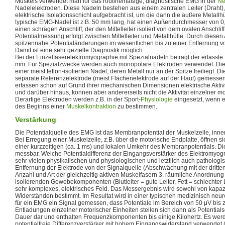
Muskels verwendet man für das routinemäßige, diagnostische EMG in der
Ne
Nadelelektroden. Diese Nadeln bestehen aus einem zentralen Leiter (Draht
elektrische Isolationsschicht aufgebracht ist, um die dann die äußere Metallhül
typische EMG-Nadel ist z.B. 50 mm lang, hat einen Außendurchmesser von 0
einen schrägen Anschliff, der den Mittelleiter isoliert von dem ovalen Anschliff
Potentialmessung erfolgt zwischen Mittelleiter und Metallhülle. Durch diese
spitzennahe Potentialänderungen im wesentlichen bis zu einer Entfernung von
Damit ist eine sehr gezielte Diagnostik möglich.
Bei der Einzelfaserelektromyographie mit Spezialnadeln beträgt der erfasste
mm. Für Spezialzwecke werden auch monopolare Elektroden verwendet. Die
einer meist teflon-isolierten Nadel, deren Metall nur an der Spitze freiliegt.
separate Referenzelektrode (meist Flächenelektrode auf der Haut) gemesse
erfassen schon auf Grund ihrer mechanischen Dimensionen elektrische Aktivi
und darüber hinaus, können aber andererseits nicht die Aktivität einzelner m
Derartige Elektroden werden z.B. in der Sport-
Physiologie
eingesetzt, wenn e
des Beginns einer
Muskelkontraktion
zu bestimmen.
Verstärkung
Die Potentialquelle des EMG ist das Membranpotential der Muskelzelle, in
Bei Erregung einer Muskelzelle, z.B. über die motorische Endplatte, öffnen s
einer kurzzeitigen (ca. 1 ms) und lokalen Umkehr des Membranpotentials. Di
messbar. Welche Potentialdifferenz der Eingangsverstärker des Elektromyogra
sehr vielen physikalischen und physiologischen und letztlich auch pathologi
Entfernung der Elektrode von der Signalquelle (Abschwächung mit der dritten
Anzahl und Art der gleichzeitig aktiven Muskelfasern 3. räumliche Anordnung
isolierenden Gewebekomponenten (Blutleiter = gute Leiter, Fett = schlechter Lei
sehr komplexes, elektrisches Feld. Das Messergebnis wird sowohl von kapa
Widerständen bestimmt. Im Resultat wird in einer typischen medizinisch n
für ein EMG ein Signal gemessen, dass Potentiale im Bereich von 50 μV bis zu 
Entladungen einzelner motorischer Einheiten stellen sich dann als Potenti
Dauer dar und enthalten Frequenzkomponenten bis einige Kilohertz. Es werd
potentialfreie Differenzverstärker mit hohem Eingangswiderstand verwendet