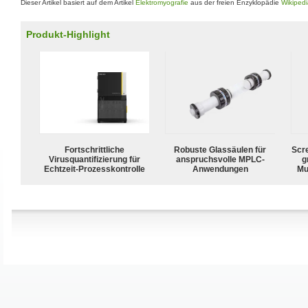
Dieser Artikel basiert auf dem Artikel
Elektromyografie
aus der freien Enzyklopädie
Wikiped
Produkt-Highlight
Fortschrittliche
Robuste Glassäulen für
Scr
Virusquantifizierung für
anspruchsvolle MPLC-
g
Echtzeit-Prozesskontrolle
Anwendungen
Mu