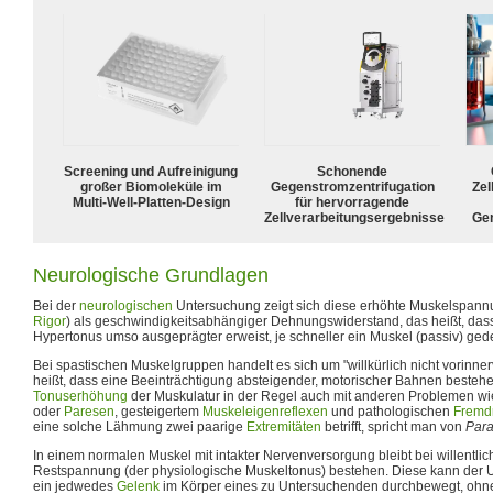
Screening und Aufreinigung
Schonende
großer Biomoleküle im
Gegenstromzentrifugation
Zel
Multi-Well-Platten-Design
für hervorragende
Zellverarbeitungsergebnisse
Ge
Neurologische Grundlagen
Bei der
neurologischen
Untersuchung zeigt sich diese erhöhte Muskelspan
Rigor
) als geschwindigkeitsabhängiger Dehnungswiderstand, das heißt, dass
Hypertonus umso ausgeprägter erweist, je schneller ein Muskel (passiv) gede
Bei spastischen Muskelgruppen handelt es sich um "willkürlich nicht vorinner
heißt, dass eine Beeinträchtigung absteigender, motorischer Bahnen besteh
Tonuserhöhung
der Muskulatur in der Regel auch mit anderen Problemen
oder
Paresen
, gesteigertem
Muskeleigenreflexen
und pathologischen
Fremd
eine solche Lähmung zwei paarige
Extremitäten
betrifft, spricht man von
Para
In einem normalen Muskel mit intakter Nervenversorgung bleibt bei willentli
Restspannung (der physiologische Muskeltonus) bestehen. Diese kann der 
ein jedwedes
Gelenk
im Körper eines zu Untersuchenden durchbewegt, ohne