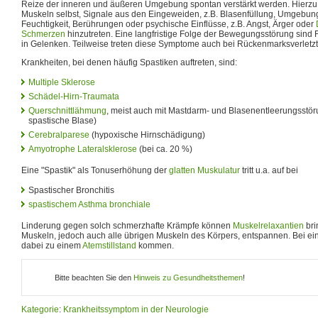
Reize der inneren und äußeren Umgebung spontan verstärkt werden. Hierz
Muskeln selbst, Signale aus den Eingeweiden, z.B. Blasenfüllung, Umgeb
Feuchtigkeit, Berührungen oder psychische Einflüsse, z.B. Angst, Ärger oder
Schmerzen
hinzutreten. Eine langfristige Folge der Bewegungsstörung sind 
in Gelenken. Teilweise treten diese Symptome auch bei Rückenmarksverletzt
Krankheiten, bei denen häufig Spastiken auftreten, sind:
Multiple Sklerose
Schädel-Hirn-Traumata
Querschnittlähmung
, meist auch mit Mastdarm- und Blasenentleerungsstö
spastische Blase)
Cerebralparese
(hypoxische Hirnschädigung)
Amyotrophe Lateralsklerose
(bei ca. 20 %)
Eine "Spastik" als Tonuserhöhung der
glatten Muskulatur
tritt u.a. auf bei
Spastischer Bronchitis
spastischem Asthma bronchiale
Linderung gegen solch schmerzhafte Krämpfe können
Muskelrelaxantien
bri
Muskeln, jedoch auch alle übrigen Muskeln des Körpers, entspannen. Bei e
dabei zu einem
Atemstillstand
kommen.
Bitte beachten Sie den
Hinweis zu Gesundheitsthemen
!
Kategorie
:
Krankheitssymptom in der Neurologie