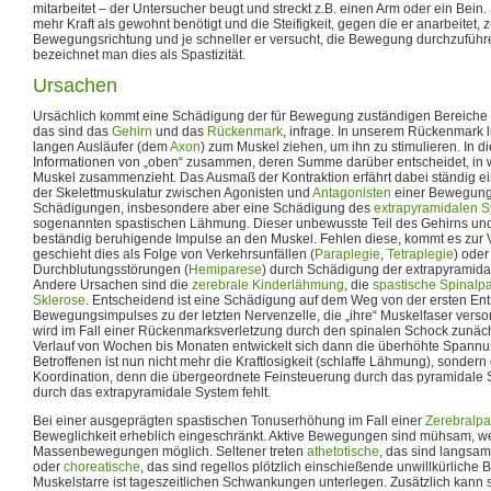
mitarbeitet – der Untersucher beugt und streckt z.B. einen Arm oder ein Bein. St
mehr Kraft als gewohnt benötigt und die Steifigkeit, gegen die er anarbeitet,
Bewegungsrichtung und je schneller er versucht, die Bewegung durchzuführe
bezeichnet man dies als Spastizität.
Ursachen
Ursächlich kommt eine Schädigung der für Bewegung zuständigen Bereiche
das sind das
Gehirn
und das
Rückenmark
, infrage. In unserem Rückenmark l
langen Ausläufer (dem
Axon
) zum Muskel ziehen, um ihn zu stimulieren. In d
Informationen von „oben“ zusammen, deren Summe darüber entscheidet, in
Muskel zusammenzieht. Das Ausmaß der Kontraktion erfährt dabei ständig ei
der Skelettmuskulatur zwischen Agonisten und
Antagonisten
einer Bewegung
Schädigungen, insbesondere aber eine Schädigung des
extrapyramidalen 
sogenannten spastischen Lähmung. Dieser unbewusste Teil des Gehirns un
beständig beruhigende Impulse an den Muskel. Fehlen diese, kommt es zur 
geschieht dies als Folge von Verkehrsunfällen (
Paraplegie
,
Tetraplegie
) oder
Durchblutungsstörungen (
Hemiparese
) durch Schädigung der extrapyramid
Andere Ursachen sind die
zerebrale Kinderlähmung
, die
spastische Spinalp
Sklerose
. Entscheidend ist eine Schädigung auf dem Weg von der ersten En
Bewegungsimpulses zu der letzten Nervenzelle, die „ihre“ Muskelfaser versor
wird im Fall einer Rückenmarksverletzung durch den spinalen Schock zunächst
Verlauf von Wochen bis Monaten entwickelt sich dann die überhöhte Spann
Betroffenen ist nun nicht mehr die Kraftlosigkeit (schlaffe Lähmung), sonder
Koordination, denn die übergeordnete Feinsteuerung durch das pyramidale
durch das extrapyramidale System fehlt.
Bei einer ausgeprägten spastischen Tonuserhöhung im Fall einer
Zerebralpa
Beweglichkeit erheblich eingeschränkt. Aktive Bewegungen sind mühsam, weni
Massenbewegungen möglich. Seltener treten
athetotische
, das sind langs
oder
choreatische
, das sind regellos plötzlich einschießende unwillkürliche
Muskelstarre ist tageszeitlichen Schwankungen unterlegen. Zusätzlich kann 