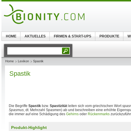
HOME
AKTUELLES
FIRMEN & START-UPS
PRODUKTE
W
Home
Lexikon
Spastik
Spastik
Die Begriffe
Spastik
bzw.
Spastizität
leiten sich vom griechischen Wort
spas
Spasmus
, dt. Mehrzahl Spasmen) ab und beschreiben eine erhöhte Eigens
die immer auf eine Schädigung des
Gehirns
oder
Rückenmarks
zurückzuführe
Produkt-Highlight