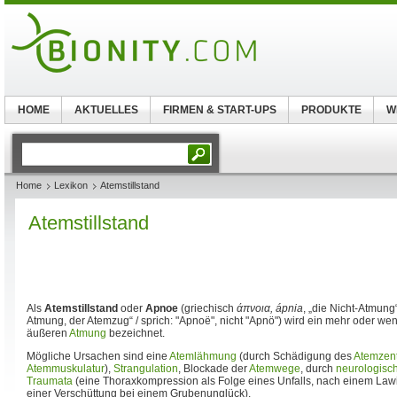
HOME
AKTUELLES
FIRMEN & START-UPS
PRODUKTE
W
Home
Lexikon
Atemstillstand
Atemstillstand
Als
Atemstillstand
oder
Apnoe
(griechisch
άπνοια, ápnia
, „die Nicht-Atmung
Atmung, der Atemzug“ / sprich: "Apnoë", nicht "Apnö") wird ein mehr oder we
äußeren
Atmung
bezeichnet.
Mögliche Ursachen sind eine
Atemlähmung
(durch Schädigung des
Atemzen
Atemmuskulatur
),
Strangulation
, Blockade der
Atemwege
, durch
neurologisc
Traumata
(eine Thoraxkompression als Folge eines Unfalls, nach einem La
einer Verschüttung bei einem Grubenunglück).