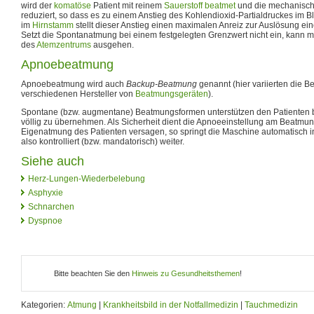
wird der
komatöse
Patient mit reinem
Sauerstoff
beatmet
und die mechanische
reduziert, so dass es zu einem Anstieg des Kohlendioxid-Partialdruckes im B
im
Hirnstamm
stellt dieser Anstieg einen maximalen Anreiz zur Auslösung e
Setzt die Spontanatmung bei einem festgelegten Grenzwert nicht ein, kann m
des
Atemzentrums
ausgehen.
Apnoebeatmung
Apnoebeatmung wird auch
Backup-Beatmung
genannt (hier variierten die 
verschiedenen Hersteller von
Beatmungsgeräten
).
Spontane (bzw. augmentane) Beatmungsformen unterstützen den Patienten 
völlig zu übernehmen. Als Sicherheit dient die Apnoeeinstellung am Beatmung
Eigenatmung des Patienten versagen, so springt die Maschine automatisch
also kontrolliert (bzw. mandatorisch) weiter.
Siehe auch
Herz-Lungen-Wiederbelebung
Asphyxie
Schnarchen
Dyspnoe
Bitte beachten Sie den
Hinweis zu Gesundheitsthemen
!
Kategorien:
Atmung
|
Krankheitsbild in der Notfallmedizin
|
Tauchmedizin