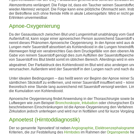
2
Atemzentrums verlängert. Die Folge ist, dass ein Taucher seinen Sauerstoffvor
wieder Atemreiz verspürt. Die Folge kann eine plötzliche Ohnmacht sein. In
der Betroffene sich ohne fremde Hilfe in akute Lebensgefahr. Wird er nicht ge
Ertrinken unvermeidbar.
Apnoe-Oxygenierung
Da der Gasaustausch zwischen Blut und Lungeninhalt unabhängig vom Gas
Außenluft ist, kann sogar einer apnoeischen Person ausreichend Sauerstoff
nennt dieses Phänomen
Apnoeische Oxygenierung
. In der Apnoe wird aus
Lungen mehr Sauerstoff absorbiert als Kohlendioxid in die Lungen hineindiffu
Atemwegen folgt ein verabreichtes Gas dem Druckgefälle von den oberen A
Gabe von reinem Sauerstoff genügt dies zum Auffüllen der Sauerstoffspeiche
von Sauerstoff ins Blut bleibt somit im üblichen Bereich. Allerdings wird in e
abgeatmet. Der Partialdruck des Kohlendioxid im Blut wird also ansteigen un
verursachen. Außerdem wird der Sauerstoff in den Lungen nach und nach d
Unter idealen Bedingungen – das heißt wenn vor Beginn der Apnoe reiner S
sämtlichen Stickstoff zu entfernen, und reiner Sauerstoff insuffliert wird – 
theoretisch eine Stunde lang ausreichend mit Sauerstoff versorgt werden. Limi
die Kumulation von Kohlendioxid.
Apnoeische Oxygenierung findet Anwendung in der Thoraxchirurgie sowie b
Luftwegen wie zum Beispiel
Bronchoskopie
,
Intubation
oder chirurgischen Ein
beschriebenen Einschränkungen ist die Apnoe-Oxygenierung den Verfahren 
Zirkulation jedoch unterlegen und wird nur in Notfällen und für kurze Vorgäng
Apnoetest (Hirntoddiagnostik)
Der so genannte 'Apnoetest' ist neben
Angiographie
,
Elektroenzephalogram
Kriterien, die zur Feststellung des
Hirntodes
im Rahmen der
Organspende
he