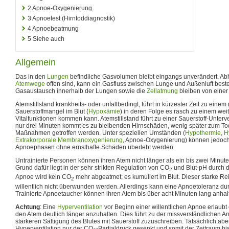
2
Apnoe-Oxygenierung
3
Apnoetest (Hirntoddiagnostik)
4
Apnoebeatmung
5
Siehe auch
Allgemein
Das in den
Lungen
befindliche Gasvolumen bleibt eingangs unverändert. Ab
Atemwege
offen sind, kann ein Gasfluss zwischen Lunge und Außenluft best
Gasaustausch innerhalb der Lungen sowie die
Zellatmung
bleiben von einer
Atemstillstand krankheits- oder unfallbedingt, führt in kürzester Zeit zu einem
Sauerstoffmangel im Blut (
Hypoxämie
) in deren Folge es rasch zu einem weit
Vitalfunktionen kommen kann. Atemstillstand führt zu einer Sauerstoff-Unter
nur drei Minuten kommt es zu bleibenden Hirnschäden, wenig später zum Tod
Maßnahmen getroffen werden. Unter speziellen Umständen (
Hypothermie
,
H
Extrakorporale Membranoxygenierung
, Apnoe-Oxygenierung) können jedoch 
Apnoephasen ohne ernsthafte Schäden überlebt werden.
Untrainierte Personen können ihren Atem nicht länger als ein bis zwei Minuten
Grund dafür liegt in der sehr strikten Regulation von CO
und Blut-pH durch d
2
Apnoe wird kein CO
mehr abgeatmet; es kumuliert im Blut. Dieser starke Re
2
willentlich nicht überwunden werden. Allerdings kann eine Apnoetoleranz dur
Trainierte Apnoetaucher können ihren Atem bis über acht Minuten lang anhal
Achtung
: Eine
Hyperventilation
vor Beginn einer willentlichen Apnoe erlaubt
den Atem deutlich länger anzuhalten. Dies führt zu der missverständlichen A
stärkeren Sättigung des Blutes mit Sauerstoff zuzuschreiben. Tatsächlich abe
Hyperventilation nur der CO
-Partialdruck gesenkt und somit der Zeitraum bi