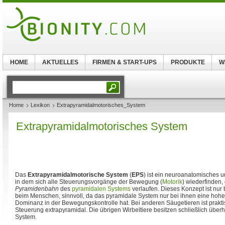
HOME
AKTUELLES
FIRMEN & START-UPS
PRODUKTE
W
Home
Lexikon
Extrapyramidalmotorisches_System
Extrapyramidalmotorisches System
Das
Extrapyramidalmotorische System
(
EPS
) ist ein neuroanatomisches 
in dem sich alle Steuerungsvorgänge der Bewegung (
Motorik
) wiederfinden, 
Pyramidenbahn
des
pyramidalen Systems
verlaufen. Dieses Konzept ist nur
beim Menschen, sinnvoll, da das pyramidale System nur bei ihnen eine hoh
Dominanz in der Bewegungskontrolle hat. Bei anderen Säugetieren ist prakt
Steuerung extrapyramidal. Die übrigen Wirbeltiere besitzen schließlich über
System.