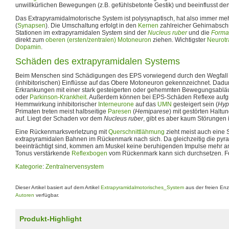
unwillkürlichen Bewegungen (z.B. gefühlsbetonte Gestik) und beeinflusst de
Das Extrapyramidalmotorische System ist polysynaptisch, hat also immer me
(
Synapsen
). Die Umschaltung erfolgt in den
Kernen
zahlreicher Gehirnabschn
Stationen im extrapyramidalen System sind der
Nucleus ruber
und die
Format
direkt zum
oberen (ersten/zentralen) Motoneuron
ziehen. Wichtigster
Neurotr
Dopamin
.
Schäden des extrapyramidalen Systems
Beim Menschen sind Schädigungen des EPS vorwiegend durch den Wegfal
(inhibitorischen) Einflüsse auf das Obere Motoneuron gekennzeichnet. Dad
Erkrankungen mit einer stark gesteigerten oder gehemmten Bewegungsablä
oder
Parkinson-Krankheit
. Außerdem können bei EPS-Schäden Reflexe aufg
Hemmwirkung inhibitorischer
Interneurone
auf das
UMN
gesteigert sein (
Hyp
Primaten treten meist halbseitige
Paresen
(
Hemiparese
) mit gestörten Haltu
auf. Liegt der Schaden vor dem
Nucleus ruber
, gibt es aber kaum Störungen
Eine Rückenmarksverletzung mit
Querschnittlähmung
zieht meist auch eine
extrapyramidalen Bahnen im Rückenmark nach sich. Da gleichzeitig die py
beeinträchtigt sind, kommen am Muskel keine beruhigenden Impulse mehr an
Tonus verstärkende
Reflexbogen
vom Rückenmark kann sich durchsetzen. Fol
Kategorie
:
Zentralnervensystem
Dieser Artikel basiert auf dem Artikel
Extrapyramidalmotorisches_System
aus der freien En
Autoren
verfügbar.
Produkt-Highlight