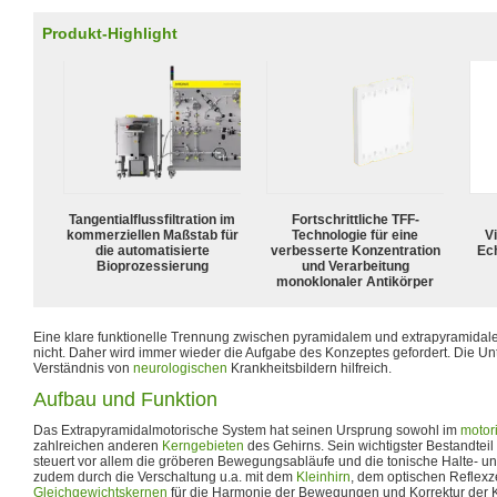
Produkt-Highlight
Tangentialflussfiltration im
Fortschrittliche TFF-
kommerziellen Maßstab für
Technologie für eine
Vi
die automatisierte
verbesserte Konzentration
Ech
Bioprozessierung
und Verarbeitung
monoklonaler Antikörper
Eine klare funktionelle Trennung zwischen pyramidalem und extrapyramidalem
nicht. Daher wird immer wieder die Aufgabe des Konzeptes gefordert. Die Un
Verständnis von
neurologischen
Krankheitsbildern hilfreich.
Aufbau und Funktion
Das Extrapyramidalmotorische System hat seinen Ursprung sowohl im
motor
zahlreichen anderen
Kerngebieten
des Gehirns. Sein wichtigster Bestandteil
steuert vor allem die gröberen Bewegungsabläufe und die tonische Halte- un
zudem durch die Verschaltung u.a. mit dem
Kleinhirn
, dem optischen Reflex
Gleichgewichtskernen
für die Harmonie der Bewegungen und Korrektur der Kö