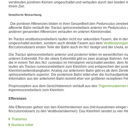
verstreuten
pontinen Kernen
umgeschaltet und verlaufen durch den breiten mit
ihrem Ziel.
Detaillierte Betrachtung
Die pontinen Afferenzen bilden in ihrer Gesamtheit den
Pedunculus cerebell
afferente Bahn verläuft der
Tractus spinocerebellaris anterior
im
Pedunculus c
anderen genannten Afferenzen verlaufen im unteren Kleinhirnstiel.
Im
Tractus vestibulocerebellaris
laufen nicht nur sekundäre Fasern, die in de
umgeschaltet wurden, sondern auch direkte Fasern aus dem
Vestibularorgan
flocculonodularis
enden Teile der Bahn auch im
Ncl. fastigii
und der
Uvula
, e
Die
Tractus spinocerebellaris anterior
und
posterior
leiten im wesentlichen nu
unteren Extremität. Für die obere Extremität gibt es zwei analoge Bahnen. An
die in einem Teil des
Ncl. cuneatus
im Hirnstamm verschaltet werden, dem
Nc
laufen als
Tractus cuneocerebellaris
zum Kleinhirn und entsprechen der post
Kleinhirnseitenstrangbahn. Analog zur anterioren Bahn gibt es ab dem Zerv
spinocerebellaris superior
. Die posteriore Bahn leitet eher die hochaufgelöst
Information aus der anterioren Bahn kommt eher von größeren rezeptiven Fe
Propriozeption aus dem Gesichtsbereich verläuft aus den
Trigeminuskernen
trigeminocerebellaris
zum Kleinhirn.
Efferenzen
Alle Efferenzen gehen von den Kleinhirn
kernen
aus (mit Ausnahmen einiger 
flocculonodularis zu den Vestibulariskernen). Das Kleinhirn sendet zu vier H
Thalamus
Nucleus ruber