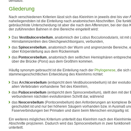
dentatus
.
Gliederung
Nach verschiedenen Kriterien lässt sich das Kleinhirn in jeweils drei bis vier 
naheliegendsten ist die Einteilung nach anatomischen Abschnitten. Die funk
gebräuchliste Unterscheidung ist aber die nach den Afferenzen, bei der das K
der zuführenden Bahnen in drei Bereiche eingeteilt wird:
Das
Vestibulocerebellum
, anatomisch der
Lobus flocculonodularis
, ist mi
Hirnstammzentren des Gleichgewichtsorgans, verbunden,
das
Spinocerebellum
, anatomisch der Wurm und angrenzende Bereiche, e
über Körperstellung aus dem Rückenmark
das
Pontocerebellum
, anatomisch den seitlichen Hemisphären entspreche
über die Brücke (
Pons
) aus dem Großhirn kommen.
Häufig synonym gebraucht ist die Einteilung nach der
Phylogenese
, die sich
stammesgeschichtlichen Entwicklung des Kleinhirns richtet:
Das
Archicerebellum
(entspricht dem Vestibulocerebellum) ist der evolutio
allen Vertebraten vorhandene Teil des Kleinhirn,
das
Paläocerebellum
(entspricht dem Spinocerebellum), stellt den mit de
verbundenen nächsten evolutionären Schritt dar, während
das
Neocerebellum
(Pontocerebellum) den Anforderungen an komplexe 
geschuldet ist und nur bei höheren Säugern vorhanden bzw. in Ausmaß u
Faserverbindungen bei Primaten und dann beim Menschen einzigartig ist.
Ein weiteres mögliches Kriterium unterteilt das Kleinhirn nach den Kleinhirnke
Abschnitte projizieren. Dadurch wird das Spinocerebellum in zwei funktionell
unterteilt.