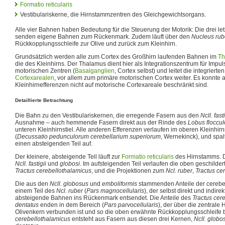
Formatio reticularis
Vestibulariskerne, die Hirnstammzentren des Gleichgewichtsorgans.
Alle vier Bahnen haben Bedeutung für die Steuerung der Motorik: Die drei l
senden eigene Bahnen zum Rückenmark. Zudem läuft über den
Nucleus rub
Rückkopplungsschleife zur Olive und zurück zum Kleinhirn.
Grundsätzlich werden alle zum Cortex des Großhirn laufenden Bahnen im
Th
die des Kleinhirns. Der Thalamus dient hier als Integrationszentrum für Imp
motorischen Zentren (
Basalganglien
, Cortex selbst) und leitet die integriert
Cortexarealen
, vor allem zum primäre motorischen Cortex weiter. Es konnte 
Kleinhirnefferenzen nicht auf motorische Cortexareale beschränkt sind.
Detaillierte Betrachtung
Die Bahn zu den Vestibulariskernen, die erregende Fasern aus den
Ncll. fasti
Ausnahme – auch hemmende Fasern direkt aus der Rinde des
Lobus floccul
unteren Kleinhirnstiel. Alle anderen Efferenzen verlaufen im oberen Kleinhirn
(
Decussatio pedunculorum cerebellarium superiorum
, Wernekinck), und spal
einen absteigenden Teil auf.
Der kleinere, absteigende Teil läuft zur
Formatio reticularis
des Hirnstamms. 
Ncll. fastigii
und
globosi
. Im aufsteigenden Teil verlaufen die oben geschild
Tractus cerebellothalamicus
, und die Projektionen zum
Ncl. ruber
,
Tractus cer
Die aus den
Ncll. globosus
und
emboliformis
stammenden Anteile der cerebe
einem Teil des
Ncl. ruber
(
Pars magnocellularis
), der selbst direkt und indire
absteigende Bahnen ins Rückenmark entsendet. Die Anteile des
Tractus cere
dentatus
enden in dem Bereich (
Pars parvocellularis
), der über die zentral
Olivenkern verbunden ist und so die oben erwähnte Rückkopplungsschleife b
cerebellothalamicus
entsteht aus Fasern aus diesen drei Kernen,
Ncll. globo