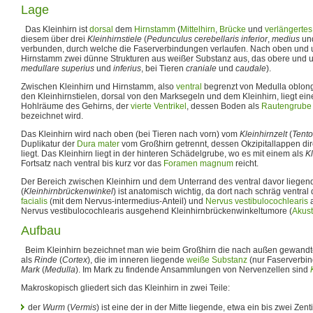
Lage
Das Kleinhirn ist
dorsal
dem
Hirnstamm
(
Mittelhirn
,
Brücke
und
verlängerte
diesem über drei
Kleinhirnstiele
(
Pedunculus cerebellaris inferior
,
medius
un
verbunden, durch welche die Faserverbindungen verlaufen. Nach oben und
Hirnstamm zwei dünne Strukturen aus weißer Substanz aus, das obere und 
medullare superius
und
inferius
, bei Tieren
craniale
und
caudale
).
Zwischen Kleinhirn und Hirnstamm, also
ventral
begrenzt von Medulla oblong
den Kleinhirnstielen, dorsal von den Marksegeln und dem Kleinhirn, liegt ein
Hohlräume des Gehirns, der
vierte Ventrikel
, dessen Boden als
Rautengrube
bezeichnet wird.
Das Kleinhirn wird nach oben (bei Tieren nach vorn) vom
Kleinhirnzelt
(
Tento
Duplikatur der
Dura mater
vom Großhirn getrennt, dessen Okzipitallappen dir
liegt. Das Kleinhirn liegt in der hinteren Schädelgrube, wo es mit einem als
Kl
Fortsatz nach ventral bis kurz vor das
Foramen magnum
reicht.
Der Bereich zwischen Kleinhirn und dem Unterrand des ventral davor liege
(
Kleinhirnbrückenwinkel
) ist anatomisch wichtig, da dort nach schräg ventral
facialis
(mit dem Nervus-intermedius-Anteil) und
Nervus vestibulocochlearis
a
Nervus vestibulocochlearis ausgehend Kleinhirnbrückenwinkeltumore (
Akus
Aufbau
Beim Kleinhirn bezeichnet man wie beim Großhirn die nach außen gewand
als
Rinde
(
Cortex
), die im inneren liegende
weiße Substanz
(nur Faserverbind
Mark
(
Medulla
). Im Mark zu findende Ansammlungen von Nervenzellen sind
Makroskopisch gliedert sich das Kleinhirn in zwei Teile:
der
Wurm
(
Vermis
) ist eine der in der Mitte liegende, etwa ein bis zwei Zent