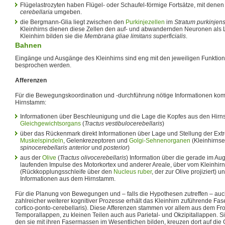
Flügelastrozyten haben Flügel- oder Schaufel-förmige Fortsätze, mit denen
cerebellaria
umgeben.
die Bergmann-Glia liegt zwischen den
Purkinjezellen
im
Stratum purkinjen
Kleinhirns dienen diese Zellen den auf- und abwandernden Neuronen als L
Kleinhirn bilden sie die
Membrana gliae limitans superficialis
.
Bahnen
Eingänge und Ausgänge des Kleinhirns sind eng mit den jeweiligen Funktion
besprochen werden.
Afferenzen
Für die Bewegungskoordination und -durchführung nötige Informationen 
Hirnstamm:
Informationen über Beschleunigung und die Lage die Kopfes aus den Hir
Gleichgewichtsorgans
(
Tractus vestibulocerebellaris
)
über das Rückenmark direkt Informationen über Lage und Stellung der Ext
Muskelspindeln
, Gelenkrezeptoren und
Golgi-Sehnenorganen
(Kleinhirns
spinocerebellaris anterior
und
posterior
)
aus der
Olive
(
Tractus olivocerebellaris
) Information über die gerade im Au
laufenden Impulse des Motorkortex und anderer Areale, über vom Kleinhir
(Rückkopplungsschleife über den
Nucleus ruber
, der zur Olive projiziert)
Informationen aus dem Hirnstamm.
Für die Planung von Bewegungen und – falls die Hypothesen zutreffen – au
zahlreicher weiterer kognitiver Prozesse erhält das Kleinhirn zuführende Fa
cortico-ponto-cerebellaris). Diese Afferenzen stammen vor allem aus dem Fr
Temporallappen, zu kleinen Teilen auch aus Parietal- und Okzipitallappen. S
den sie mit ihren Fasermassen im Wesentlichen bilden, kreuzen dort auf die