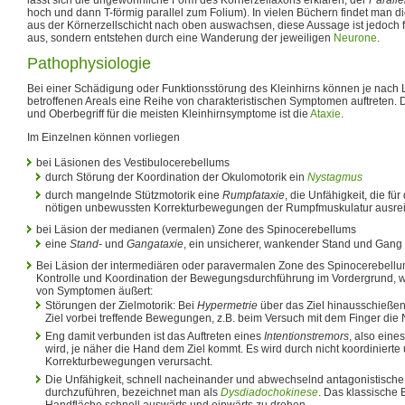
hoch und dann T-förmig parallel zum Folium). In vielen Büchern findet man 
aus der Körnerzellschicht nach oben auswachsen, diese Aussage ist jedoch 
aus, sondern entstehen durch eine Wanderung der jeweiligen
Neurone
.
Pathophysiologie
Bei einer Schädigung oder Funktionsstörung des Kleinhirns können je nac
betroffenen Areals eine Reihe von charakteristischen Symptomen auftreten.
und Oberbegriff für die meisten Kleinhirnsymptome ist die
Ataxie
.
Im Einzelnen können vorliegen
bei Läsionen des Vestibulocerebellums
durch Störung der Koordination der Okulomotorik ein
Nystagmus
durch mangelnde Stützmotorik eine
Rumpfataxie
, die Unfähigkeit, die fü
nötigen unbewussten Korrekturbewegungen der Rumpfmuskulatur ausrei
bei Läsion der medianen (vermalen) Zone des Spinocerebellums
eine
Stand-
und
Gangataxie
, ein unsicherer, wankender Stand und Gang
Bei Läsion der intermediären oder paravermalen Zone des Spinocerebellu
Kontrolle und Koordination der Bewegungsdurchführung im Vordergrund, w
von Symptomen äußert:
Störungen der Zielmotorik: Bei
Hypermetrie
über das Ziel hinausschieße
Ziel vorbei treffende Bewegungen, z.B. beim Versuch mit dem Finger die N
Eng damit verbunden ist das Auftreten eines
Intentionstremors
, also eine
wird, je näher die Hand dem Ziel kommt. Es wird durch nicht koordiniert
Korrekturbewegungen verursacht.
Die Unfähigkeit, schnell nacheinander und abwechselnd antagonistisc
durchzuführen, bezeichnet man als
Dysdiadochokinese
. Das klassische B
Handfläche schnell auswärts und einwärts zu drehen.