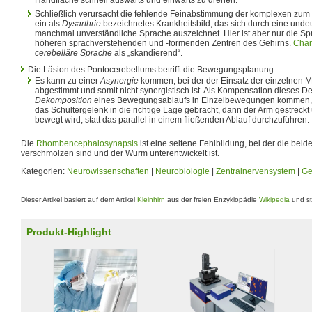
Schließlich verursacht die fehlende Feinabstimmung der komplexen zum
ein als
Dysarthrie
bezeichnetes Krankheitsbild, das sich durch eine unde
manchmal unverständliche Sprache auszeichnet. Hier ist aber nur die Spre
höheren sprachverstehenden und -formenden Zentren des Gehirns.
Char
cerebelläre Sprache
als „skandierend“.
Die Läsion des Pontocerebellums betrifft die Bewegungsplanung.
Es kann zu einer
Asynergie
kommen, bei der der Einsatz der einzelnen M
abgestimmt und somit nicht synergistisch ist. Als Kompensation dieses Def
Dekomposition
eines Bewegungsablaufs in Einzelbewegungen kommen, s
das Schultergelenk in die richtige Lage gebracht, dann der Arm gestreckt
bewegt wird, statt das parallel in einem fließenden Ablauf durchzuführen.
Die
Rhombencephalosynapsis
ist eine seltene Fehlbildung, bei der die bei
verschmolzen sind und der Wurm unterentwickelt ist.
Kategorien:
Neurowissenschaften
|
Neurobiologie
|
Zentralnervensystem
|
Ge
Dieser Artikel basiert auf dem Artikel
Kleinhirn
aus der freien Enzyklopädie
Wikipedia
und st
Produkt-Highlight