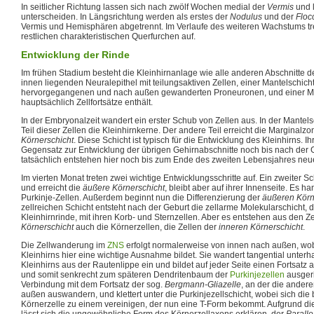
In seitlicher Richtung lassen sich nach zwölf Wochen medial der
Vermis
und 
unterscheiden. In Längsrichtung werden als erstes der
Nodulus
und der
Floc
Vermis und Hemisphären abgetrennt. Im Verlaufe des weiteren Wachstums tr
restlichen charakteristischen Querfurchen auf.
Entwicklung der Rinde
Im frühen Stadium besteht die Kleinhirnanlage wie alle anderen Abschnitte 
innen liegenden Neuralepithel mit teilungsaktiven Zellen, einer Mantelschich
hervorgegangenen und nach außen gewanderten Proneuronen, und einer Ma
hauptsächlich Zellfortsätze enthält.
In der Embryonalzeit wandert ein erster Schub von Zellen aus. In der Mantel
Teil dieser Zellen die Kleinhirnkerne. Der andere Teil erreicht die Marginalzo
Körnerschicht
. Diese Schicht ist typisch für die Entwicklung des Kleinhirns. I
Gegensatz zur Entwicklung der übrigen Gehirnabschnitte noch bis nach der G
tatsächlich entstehen hier noch bis zum Ende des zweiten Lebensjahres neu
Im vierten Monat treten zwei wichtige Entwicklungsschritte auf. Ein zweiter 
und erreicht die
äußere Körnerschicht
, bleibt aber auf ihrer Innenseite. Es ha
Purkinje-Zellen. Außerdem beginnt nun die Differenzierung der
äußeren Körn
zellreichen Schicht entsteht nach der Geburt die zellarme Molekularschicht, 
Kleinhirnrinde, mit ihren Korb- und Sternzellen. Aber es entstehen aus den Z
Körnerschicht
auch die Körnerzellen, die Zellen der
inneren Körnerschicht
.
Die Zellwanderung im
ZNS
erfolgt normalerweise von innen nach außen, wob
Kleinhirns hier eine wichtige Ausnahme bildet. Sie wandert tangential unterh
Kleinhirns aus der Rautenlippe ein und bildet auf jeder Seite einen Fortsatz 
und somit senkrecht zum späteren Dendritenbaum der
Purkinjezellen
ausgeri
Verbindung mit dem Fortsatz der sog.
Bergmann-Gliazelle
, an der die ander
außen auswandern, und klettert unter die Purkinjezellschicht, wobei sich die
Körnerzelle zu einem vereinigen, der nun eine T-Form bekommt. Aufgrund di
lässt sich die ungewöhnliche Form des Körnerzellaxons erklären, der
Paralle