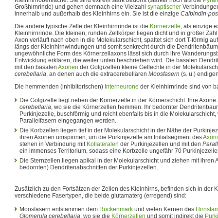
Großhirnrinde) und gehen demnach eine Vielzahl
synaptischer
Verbindungen
innerhalb und außerhalb des Kleinhirns ein. Sie ist die einzige
Calbindin-posi
Die andere typische Zelle der Kleinhirnrinde ist die
Körnerzelle
, als einzige e
Kleinhirnrinde. Die kleinen, runden Zellkörper liegen dicht und in großer Zahl
Axon verläuft nach oben in die Molekularschicht, spaltet sich dort T-förmig auf
längs der Kleinhirnwindungen und somit senkrecht durch die Dendritenbäume
ungewöhnliche Form des Körnerzellaxons lässt sich durch ihre Wanderun
Entwicklung erklären, die weiter unten beschrieben wird. Die basalen Dendri
mit den basalen
Axonen
der Golgizellen kleine Geflechte in der Molekularsch
cerebellaria
, an denen auch die extracerebellären
Moosfasern
(s. u.) endigen
Die hemmenden (inhibitorischen)
Interneurone
der Kleinhirnrinde sind von b
Die Golgizelle liegt neben der Körnerzelle in der Körnerschicht. Ihre Axon
cerebellaria
, wo sie die Körnerzellen hemmen. Ihr bedornter Dendritenbaum
Purkinjezelle, buschförmig und reicht ebenfalls bis in die Molekularschich
Parallelfasern eingegangen werden.
Die Korbzellen liegen tief in der Molekularschicht in der Nähe der Purkinjeze
ihren Axonen umspinnen, um die Purkinjezelle am Initialsegment des
Axon
stehen in Verbindung mit
Kollateralen
der Purkinjezellen und mit den
Paral
ein immenses Territorium, sodass eine Korbzelle ungefähr 70 Purkinjezel
Die Sternzellen liegen apikal in der Molekularschicht und ziehen mit ihren 
bedornten) Dendritenabschnitten der Purkinjezellen.
Zusätzlich zu den Fortsätzen der Zellen des Kleinhirns, befinden sich in der 
verschiedene Fasertypen, die beide glutamaterg (erregend) sind:
Moosfasern entstammen dem
Rückenmark
und vielen Kernen des
Hirnsta
Glomerula cerebellaria
, wo sie die
Körnerzellen
und somit indirekt die
Purk