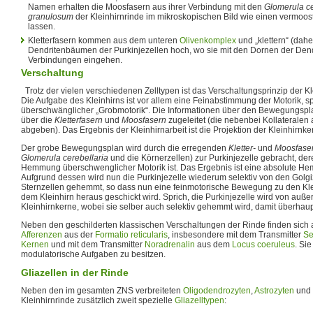
Namen erhalten die Moosfasern aus ihrer Verbindung mit den
Glomerula ce
granulosum
der Kleinhirnrinde im mikroskopischen Bild wie einen vermoo
lassen.
Kletterfasern kommen aus dem unteren
Olivenkomplex
und „klettern“ (dah
Dendritenbäumen der Purkinjezellen hoch, wo sie mit den Dornen der Den
Verbindungen eingehen.
Verschaltung
Trotz der vielen verschiedenen Zelltypen ist das Verschaltungsprinzip der Kle
Die Aufgabe des Kleinhirns ist vor allem eine Feinabstimmung der Motorik,
überschwänglicher „Grobmotorik“. Die Informationen über den Bewegungspla
über die
Kletterfasern
und
Moosfasern
zugeleitet (die nebenbei Kollateralen 
abgeben). Das Ergebnis der Kleinhirnarbeit ist die Projektion der Kleinhirnk
Der grobe Bewegungsplan wird durch die erregenden
Kletter-
und
Moosfase
Glomerula cerebellaria
und die Körnerzellen) zur Purkinjezelle gebracht, de
Hemmung überschwenglicher Motorik ist. Das Ergebnis ist eine absolute Hem
Aufgrund dessen wird nun die Purkinjezelle wiederum selektiv von den Golgi
Sternzellen gehemmt, so dass nun eine feinmotorische Bewegung zu den Kl
dem Kleinhirn heraus geschickt wird. Sprich, die Purkinjezelle wird von auß
Kleinhirnkerne, wobei sie selber auch selektiv gehemmt wird, damit überhaup
Neben den geschilderten klassischen Verschaltungen der Rinde finden sic
Afferenzen
aus der
Formatio reticularis
, insbesondere mit dem Transmitter
Se
Kernen
und mit dem Transmitter
Noradrenalin
aus dem
Locus coeruleus
. Si
modulatorische Aufgaben zu besitzen.
Gliazellen in der Rinde
Neben den im gesamten ZNS verbreiteten
Oligodendrozyten
,
Astrozyten
und
Kleinhirnrinde zusätzlich zweit spezielle
Gliazelltypen
: