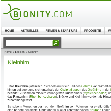
HOME
AKTUELLES
FIRMEN & START-UPS
PRODUKTE
W
Home
Lexikon
Kleinhirn
Kleinhirn
Das
Kleinhirn
(lateinisch:
Cerebellum
) ist ein Teil des
Gehirns
von Wirbeltie
hinten auflagert und sich unterhalb der
Okzipitallappen
des
Großhirns
in der
befindet. Zusammen mit dem verlängerten Rückenmark (
Myelencephalon
) u
das Rautenhirn (
Rhombencephalon
). Brücke und Kleinhirn werden als Hinter
zusammengefasst.
Es ist beim Menschen der nach dem Großhirn vom Volumen her zweitgrößte Te
eine höhere Zelldichte. Ungefähr 50 % aller zentralnervösen
Neurone
liegen 