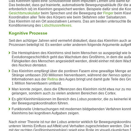
Das Kleinhirn spielt eine Schlüsselrolle beim impliziten Lernen und damit fü
Das bedeutet, dass gut trainierte, automatisierte Bewegungsabläufe (für di
erforderlich ist) im Kleinhirn gespeichert werden. Beispiele dafür sind die Ko
Gesichtsmuskulatur
beim Sprechen und die Bewegung der
Finger
beim Klavi
Koordination aller Teile des Körpers wie beim Skifahren oder Salsatanzen.
Das Kleinhirn ist ein Ort assoziativen Lernens. Das am besten untersuchte Bei
Konditionierung des
Lidschlussreflexes
.
Kognitive Prozesse
Seit den achtziger Jahren wird vermehrt diskutiert, dass das Kleinhirn auch a
Prozessen beteiligt ist. Es werden unter anderem folgende Argumente aufgefü
Die Hemisphären des Kleinhirns sind beim Menschen so ausgeprägt wie be
Evolutionsgeschichtlich geht das Wachstum des Großhirns, in dem die auße
Fähigkeiten des Menschen angesiedelt werden, direkt einher mit dem Wa
des
Nucleus dentatus
.
Das Kleinhirn empfängt über die pontinen Fasern eine gewaltige Menge an
Stränge umfassen 200 Millionen Nervenfasern, während der
Nervus opticu
Informationen aus der
Retina
des Auges bringt und damit gute Teile des Gro
1 Million Nervenfasern umfasst.
Man konnte zeigen, dass die Efferenzen des Kleinhirn nicht etwa nur zu m
gelangen, sondern auch zu vielen anderen Bereichen des Cortex.
Es gibt Kleinhirnläsionen im Bereich des
Lobus posterior
, die zu keinerlei 
der Bewegungskoordination führen.
Funktionelle Untersuchungen mit modernen bildgebenden Verfahren konnte
Kleinhirns bei kognitiven Aufgaben zeigen.
Nach einer Theorie ist nur der
Lobus anterior
wirklich für Bewegungskoordin
unteren Vermis Einfluss auf Affekt und Verhalten zugeschrieben werden. Di
mit der rechten Großhirnhemisphäre) spielt eine Rolle im visuell-räumlichen 