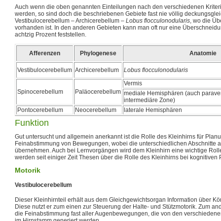
Auch wenn die oben genannten Einteilungen nach den verschiedenen Krite
werden, so sind doch die beschriebenen Gebiete fast nie völlig deckungsgle
Vestibulocerebellum – Archicerebellum –
Lobus flocculonodularis
, wo die Ü
vorhanden ist. In den anderen Gebieten kann man oft nur eine Überschneid
achtzig Prozent feststellen.
Afferenzen
Phylogenese
Anatomie
Vestibulocerebellum
Archicerebellum
Lobus flocculonodularis
Vermis
Spinocerebellum
Paläocerebellum
mediale Hemisphären (auch parave
intermediäre Zone)
Pontocerebellum
Neocerebellum
laterale Hemisphären
Funktion
Gut untersucht und allgemein anerkannt ist die Rolle des Kleinhirns für Plan
Feinabstimmung von Bewegungen, wobei die unterschiedlichen Abschnitte 
übernehmen. Auch bei Lernvorgängen wird dem Kleinhirn eine wichtige Rol
werden seit einiger Zeit Thesen über die Rolle des Kleinhirns bei kognitiven 
Motorik
Vestibulocerebellum
Dieser Kleinhirnteil erhält aus dem Gleichgewichtsorgan Information über 
Diese nutzt er zum einen zur Steuerung der Halte- und Stützmotorik. Zum ander
die Feinabstimmung fast aller Augenbewegungen, die von den verschiedene
im Hirnstamm generiert werden.