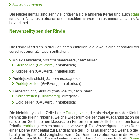
Nucleus dentatus
.
Die Nuclei dentati sind sehr viel größer als die anderen Kerne und auch
stam
jüngsten. Nucleus globosus und emboliformis werden zusammen auch als
N
bezeichnet.
Nervenzelltypen der Rinde
Die Rinde lässt sich in drei Schichten einteilen, die jeweils eine charakterist
verschiedenen Zelltypen enthalten:
Molekularschicht,
Stratum moleculare
, ganz außen
Sternzellen
(
GABAerg
, inhibitorisch)
Korbzellen (GABAerg, inhibitorisch)
Purkinjezellschicht,
Stratum purkinjense
Purkinjezellen
(GABAerg, inhibitorisch)
Körnerschicht,
Stratum granulosum
, nach innen
Körnerzellen
(
Glutamaterg
, erregend)
Golgizellen (GABAerg, inhibitorisch).
Die kleinhirntypische Zelle ist die
Purkinjezelle
, die als einzige aus der Klein
hemmt die Kleinhirnkerne, welche wiederum die zentrale Ausgangsstation d
darstellen. Sie hat einen klassischen Birnen-förmigen Zellleib mit einem bas
Primär
dendriten
, der sich baumartig verzweigt. Die Verzweigung dieses Dend
einer Ebene (tangential zur Längsachse der Folia) ausgerichtet, weshalb di
häufig mit Spalierobst verglichen wird. Die Dendriten ziehen weit in die Molek
Kleinhirnoberfläche. Sie sind extrem stark bedornt (stärker noch als die
Pyram