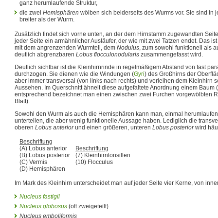
ganz herumlaufende Struktur,
die zwei
Hemisphären
wölben sich beiderseits des Wurms vor. Sie sind in 
breiter als der Wurm.
Zusätzlich findet sich vorne unten, an der dem Hirnstamm zugewandten Sei
jeder Seite ein armähnlicher Ausläufer, der wie mit zwei Tatzen endet. Das is
mit dem angrenzenden Wurmteil, dem
Nodulus
, zum sowohl funktionell als 
deutlich abgrenzbaren
Lobus flocculonodularis
zusammengefasst wird.
Deutlich sichtbar ist die Kleinhirnrinde in regelmäßigem Abstand von fast pa
durchzogen. Sie dienen wie die Windungen (
Gyri
) des Großhirns der Oberfl
aber immer transversal (von links nach rechts) und verleihen dem Kleinhirn s
Aussehen. Im Querschnitt ähnelt diese aufgefaltete Anordnung einem Baum (
entsprechend bezeichnet man einen zwischen zwei Furchen vorgewölbten R
Blatt).
Sowohl den Wurm als auch die Hemisphären kann man, einmal herumlaufend,
unterteilen, die aber wenig funktionelle Aussage haben. Lediglich die transve
oberen
Lobus anterior
und einen größeren, unteren
Lobus posterior
wird häu
Beschriftung
(A) Lobus anterior
Beschriftung
(B) Lobus posterior
(7) Kleinhirntonsillen
(C) Vermis
(10) Flocculus
(D) Hemisphären
Im Mark des Kleinhirn unterscheidet man auf jeder Seite vier Kerne, von inn
Nucleus fastigii
Nucleus globosus
(oft zweigeteilt)
Nucleus emboliformis