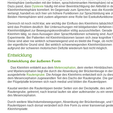
Hemisphäre (verbunden mit der linken, sprachdominanten Hemisphäre) ist wi
Dazu passt, dass
Dyslexie
häufig mit einer Beeinträchtigung der Aktivität in d
Kleinhirnhemisphäre korreliert. Im Gegensatz zum
Sprechen
, was die Koord
verlangt, handelt es sich hier um höhere Funktionen zur Sprachbildung wie 
Beiden Hemisphären wird zudem allgemein eine Rolle bei Exekutivfunktion
Dennoch ist noch nicht klar, wie wichtig der Einfluss des Kleinhirns tatsächlic
wird das Problem deutlich: Bei Untersuchungen mit bildgebenden Verfahren is
Kleinhirntätigkeit zur Bewegungskoordination völlig auszuschließen. Gerad
Kleinhirn tätig, so dass Aussagen über
Sprach
funktionen schwierig sind. Auc
Experimente. Bei Patienten mit Kleinhirnläsionen lassen sich zwar kogniti
Diese sind aber nie wirklich schwerwiegend und es bleibt die Frage, ob nicht
der eigentliche Grund sind. Bei wirklich schwerwiegenden Kleinhirnläsionen i
aufgrund der schweren motorischen Defizite wiederum fast nicht möglich.
Entwicklung
Entwicklung der äußeren Form
Das Kleinhirn entsteht aus dem
Metencephalon
, dem vierten Hirnbläsche
und Myelencephalon liegt die durch die Absenkung der Brückenbeuge in de
ausgedehnte
Rautengrube
. Die Anlage des Kleinhirns entwickelt sich zu die
dem Mesencephalon zugewandten Teil des Dachs der Rautengrube. Die ganz
der Flügelplatte krümmen sich nach medial und bilden die
Rautenlippen
.
Kaudal werden die Rautenlippen beider Seiten von der Deckplatte, des seh
Rautengrube, getrennt, nach kranial laufen sie aber aufeinander zu ein verein
des Mesencephalon.
Durch weitere Wachstumsbewegungen, Absenkung der Brückenbeuge, und 
Rautenlippen nach dorsal verändert sich ihre Form zu einer transversal gestel
Kleinhirnplatte
.