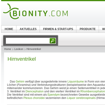
HOME
AKTUELLES
FIRMEN & START-UPS
PRODUKTE
W
Home
Lexikon
Hirnventrikel
Hirnventrikel
Das
Gehirn
verfügt über ausgedehnte innere
Liquorräume
in Form von vie
Löcher (
Foramina
) und Verbindungsstrukturen (beispielsweise den Aquaedu
miteinander kommunizieren. Das Gehirn weist je einen Seitenventrikel in je
3. Ventrikel im
Diencephalon
und den vierten Ventrikel im
Rhombencephalon
Die Ventrikel sind mit einem als
Ependym
bezeichneten Gewebe ausgekleidet.
befindlichen
Plexus choroidei
sezernieren den
Liquor cerebrospinalis
(Hirnw