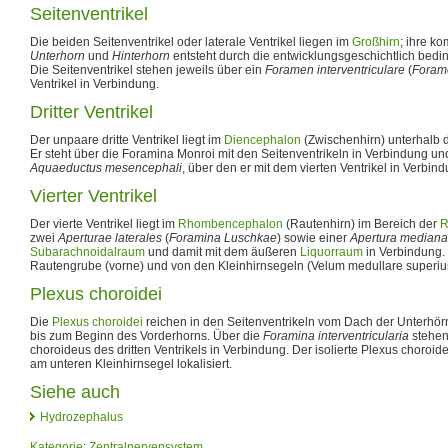
Seitenventrikel
Die beiden Seitenventrikel oder laterale Ventrikel liegen im
Großhirn
; ihre k
Unterhorn
und
Hinterhorn
entsteht durch die entwicklungsgeschichtlich bedi
Die Seitenventrikel stehen jeweils über ein
Foramen interventriculare
(
Foram
Ventrikel in Verbindung.
Dritter Ventrikel
Der unpaare dritte Ventrikel liegt im
Diencephalon
(Zwischenhirn) unterhalb
Er steht über die Foramina Monroi mit den Seitenventrikeln in Verbindung un
Aquaeductus mesencephali
, über den er mit dem vierten Ventrikel in Verbind
Vierter Ventrikel
Der vierte Ventrikel liegt im
Rhombencephalon
(Rautenhirn) im Bereich der
R
zwei
Aperturae laterales
(
Foramina Luschkae
) sowie einer
Apertura mediana
Subarachnoidalraum
und damit mit dem äußeren
Liquorraum
in Verbindung. 
Rautengrube (vorne) und von den Kleinhirnsegeln (Velum medullare superius/
Plexus choroidei
Die
Plexus choroidei
reichen in den Seitenventrikeln vom Dach der Unterhö
bis zum Beginn des Vorderhorns. Über die
Foramina interventricularia
stehen
choroideus des dritten Ventrikels in Verbindung. Der isolierte Plexus choroideu
am unteren Kleinhirnsegel lokalisiert.
Siehe auch
Hydrozephalus
Kategorie
:
Zentralnervensystem