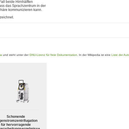
all beide Hirnhälften
dass das Sprachzentrum in der
sphäre kommunizieren kann.
eichnet.
ia
und steht unter der
GNU-Lizenz für freie Dokumentation
. In der Wikipedia ist eine
Liste der Aut
Schonende
enstromzentrifugation
für hervorragende
verarbeitungsergebnisse