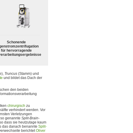
Schonende
enstromzentrifugation
für hervorragende
verarbeitungsergebnisse
e),
Truncus
(Stamm) und
te
und bildet das Dach der
ischen den beiden
nformationsverarbeitung
alken
chirurgisch
zu
älfte verhindert werden. Vor
ernsten Verletzungen
e so genannte
Split-Brain-
so dass sie heutzutage kaum
ens das danach benannte
Split-
verwechselte
berichtet
Oliver