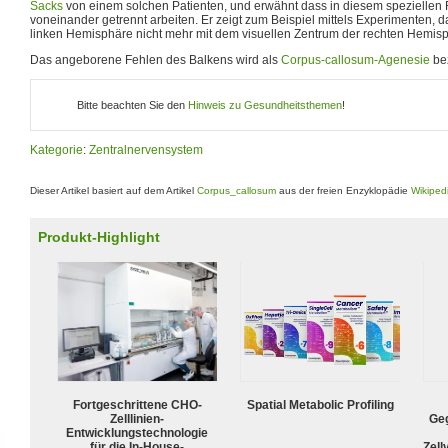
Sacks
von einem solchen Patienten, und erwähnt dass in diesem speziellen F
voneinander getrennt arbeiten. Er zeigt zum Beispiel mittels Experimenten, 
linken Hemisphäre nicht mehr mit dem visuellen Zentrum der rechten Hemi
Das angeborene Fehlen des Balkens wird als
Corpus-callosum-Agenesie
bez
Bitte beachten Sie den
Hinweis zu Gesundheitsthemen
!
Kategorie
:
Zentralnervensystem
Dieser Artikel basiert auf dem Artikel
Corpus_callosum
aus der freien Enzyklopädie
Wikiped
Produkt-Highlight
Fortgeschrittene CHO-
Spatial Metabolic Profiling
Zelllinien-
Geg
Entwicklungstechnologie
für die In-House-
Zell