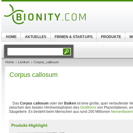
HOME
AKTUELLES
FIRMEN & START-UPS
PRODUKTE
W
Home
Lexikon
Corpus_callosum
Corpus callosum
Das
Corpus callosum
oder der
Balken
ist eine große, quer verlaufende V
zwischen den beiden Hirnhemisphären des
Großhirns
von Plazentatieren, ei
Säugetiere. Es besteht beim Menschen aus rund 200 Millionen
Nervenfasern
Produkt-Highlight