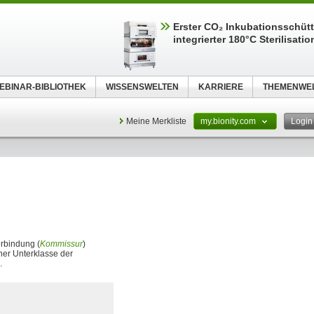
Erster CO₂ Inkubationsschütt
integrierter 180°C Sterilisatio
EBINAR-BIBLIOTHEK
WISSENSWELTEN
KARRIERE
THEMENWE
Meine Merkliste
my.bionity.com
Logi
erbindung (
Kommissur
)
ner Unterklasse der
.