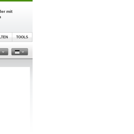
ler mit
n
LTEN
TOOLS
n