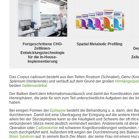
Fortgeschrittene CHO-
Spatial Metabolic Profiling
Zelllinien-
Geg
Entwicklungstechnologie
für die In-House-
Zell
Implementierung
Das
Corpus callosum
besteht aus den Teilen
Rostrum
(Schnabel),
Genu
(Kni
Splenium
(Hinterende) und verläuft auf dem Grund der großen
Hirnlängsspal
beiden
Seitenventrikel
.
Der Balken dient dem Informationsaustausch und damit der Koordination zw
Hemisphären, die jede für sich zum Teil unterschiedliche Aufgaben bei der I
haben.
Bei einigen Formen der
Epilepsie
besteht die Behandlung u. a. darin, den B
durchtrennen. Damit soll eine Übertragung der Erregung auf die andere Hirnh
allem bei der Sturzepilepsie kann so die Häufigkeit und Schwere der oft mit 
verbundenen Stürze meist deutlich vermindert werden. Andererseits ist dies
Operation
oder
Callosotomie
mit schweren Kognitionsstörungen verbunden, 
noch durchgeführt wird. Außerdem tritt wegen der Durchtrennung des Balk
Brain Syndrom
auf. In seinem Buch
Der Mann, der seine Frau mit einem Hut 