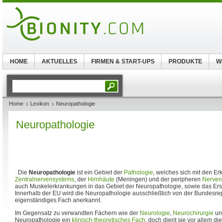
HOME
AKTUELLES
FIRMEN & START-UPS
PRODUKTE
W
Home
Lexikon
Neuropathologie
Neuropathologie
Die
Neuropathologie
ist ein Gebiet der
Pathologie
, welches sich mit den E
Zentralnervensystems
, der
Hirnhäute
(Meningen) und der peripheren
Nerven
auch Muskelerkrankungen in das Gebiet der Neuropathologie, sowie das Ers
Innerhalb der EU wird die Neuropathologie ausschließlich von der Bundesre
eigenständiges Fach anerkannt.
Im Gegensatz zu verwandten Fächern wie der
Neurologie
,
Neurochirurgie
und
Neuropathologie ein
klinisch-theoretisches Fach
, doch dient sie vor allem di