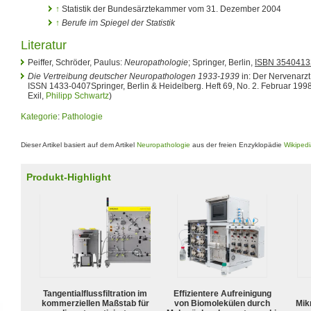
↑
Statistik der Bundesärztekammer vom 31. Dezember 2004
↑
Berufe im Spiegel der Statistik
Literatur
Peiffer, Schröder, Paulus:
Neuropathologie
; Springer, Berlin,
ISBN 3540413
Die Vertreibung deutscher Neuropathologen 1933-1939
in: Der Nervenarz
ISSN 1433-0407Springer, Berlin & Heidelberg. Heft 69, No. 2. Februar 19
Exil,
Philipp Schwartz
)
Kategorie
:
Pathologie
Dieser Artikel basiert auf dem Artikel
Neuropathologie
aus der freien Enzyklopädie
Wikiped
Produkt-Highlight
Tangentialflussfiltration im
Effizientere Aufreinigung
kommerziellen Maßstab für
von Biomolekülen durch
Mik