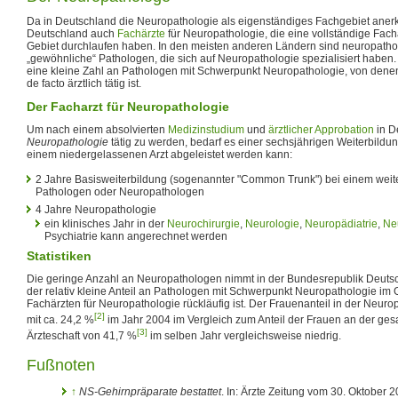
Da in Deutschland die Neuropathologie als eigenständiges Fachgebiet anerkan
Deutschland auch
Fachärzte
für Neuropathologie, die eine vollständige Fach
Gebiet durchlaufen haben. In den meisten anderen Ländern sind neuropathol
„gewöhnliche“ Pathologen, die sich auf Neuropathologie spezialisiert haben.
eine kleine Zahl an Pathologen mit Schwerpunkt Neuropathologie, von denen 
de facto ärztlich tätig ist.
Der Facharzt für Neuropathologie
Um nach einem absolvierten
Medizinstudium
und
ärztlicher Approbation
in D
Neuropathologie
tätig zu werden, bedarf es einer sechsjährigen Weiterbildung
einem niedergelassenen Arzt abgeleistet werden kann:
2 Jahre Basisweiterbildung (sogenannter "Common Trunk") bei einem weit
Pathologen oder Neuropathologen
4 Jahre Neuropathologie
ein klinisches Jahr in der
Neurochirurgie
,
Neurologie
,
Neuropädiatrie
,
Ne
Psychiatrie kann angerechnet werden
Statistiken
Die geringe Anzahl an Neuropathologen nimmt in der Bundesrepublik Deuts
der relativ kleine Anteil an Pathologen mit Schwerpunkt Neuropathologie im
Fachärzten für Neuropathologie rückläufig ist. Der Frauenanteil in der Neuro
[2]
mit ca. 24,2 %
im Jahr 2004 im Vergleich zum Anteil der Frauen an der g
[3]
Ärzteschaft von 41,7 %
im selben Jahr vergleichsweise niedrig.
Fußnoten
↑
NS-Gehirnpräparate bestattet
. In: Ärzte Zeitung vom 30. Oktober 