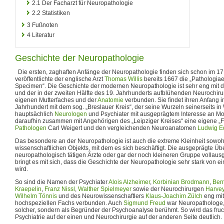
2.1
Der Facharzt für Neuropathologie
2.2
Statistiken
3
Fußnoten
4
Literatur
Geschichte der Neuropathologie
Die ersten, zaghaften Anfänge der Neuropathologie finden sich schon im 17.
veröffentlichte der englische Arzt
Thomas Willis
bereits 1667 die „Pathologiae
Specimen“. Die Geschichte der modernen Neuropathologie ist sehr eng mit de
und der in der zweiten Hälfte des 19. Jahrhunderts aufblühenden Neurochirur
eigenen Mutterfaches und der
Anatomie
verbunden. Sie findet ihren Anfang i
Jahrhundert mit dem sog. „Breslauer Kreis“, der seine Wurzeln seinerseits i
hauptsächlich
Neurologen
und Psychiater mit ausgeprägtem Interesse an M
daraufhin zusammen mit Angehörigen des „Leipziger Kreises“ eine eigene „F
Pathologen
Carl Weigert und den vergleichenden Neuroanatomen
Ludwig E
Das besondere an der Neuropathologie ist auch die extreme Kleinheit sowoh
wissenschaftlichen Objekts, mit dem es sich beschäftigt. Die ausgeprägte Üb
neuropathologisch tätigen Ärzte oder gar der noch kleineren Gruppe vollau
bringt es mit sich, dass die Geschichte der Neuropathologie sehr stark von 
wird.
So sind die Namen der Psychiater
Alois Alzheimer
,
Korbinian Brodmann
,
Ber
Kraepelin
,
Franz Nissl
,
Walther Spielmeyer
sowie der Neurochirurgen
Harvey
Wilhelm Tönnis
und des Neurowissenschaftlers
Klaus-Joachim Zülch
eng mit
hochspeziellen Fachs verbunden. Auch
Sigmund Freud
war Neuropathologe, 
solcher, sondern als Begründer der Psychoanalyse berühmt. So wird das fr
Psychiatrie auf der einen und Neurochirurgie auf der anderen Seite deutlich.