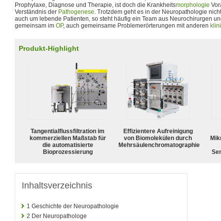
Prophylaxe, Diagnose und Therapie, ist doch die Krankheits
morphologie
Vora
Verständnis der
Pathogenese
. Trotzdem geht es in der Neuropathologie nich
auch um lebende Patienten, so steht häufig ein Team aus Neurochirurgen 
gemeinsam im
OP
, auch gemeinsame Problemerörterungen mit anderen
kli
Produkt-Highlight
Tangentialflussfiltration im
Effizientere Aufreinigung
kommerziellen Maßstab für
von Biomolekülen durch
Mik
die automatisierte
Mehrsäulenchromatographie
Bioprozessierung
Sen
Inhaltsverzeichnis
1
Geschichte der Neuropathologie
2
Der Neuropathologe