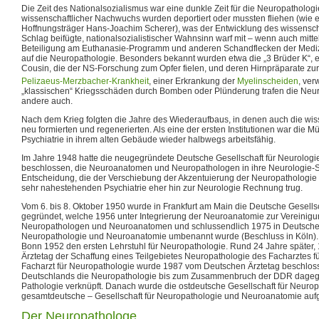
Die Zeit des Nationalsozialismus war eine dunkle Zeit für die Neuropatholog
wissenschaftlicher Nachwuchs wurden deportiert oder mussten fliehen (wie 
Hoffnungsträger Hans-Joachim Scherer), was der Entwicklung des wissensch
Schlag beifügte, nationalsozialistischer Wahnsinn warf mit – wenn auch mitt
Beteiligung am Euthanasie-Programm und anderen Schandflecken der Medizi
auf die Neuropathologie. Besonders bekannt wurden etwa die „3 Brüder K“, e
Cousin, die der NS-Forschung zum Opfer fielen, und deren Hirnpräparate zur
Pelizaeus-Merzbacher-Krankheit
, einer Erkrankung der
Myelinscheiden
, ver
„klassischen“ Kriegsschäden durch Bomben oder Plünderung trafen die Neur
andere auch.
Nach dem Krieg folgten die Jahre des Wiederaufbaus, in denen auch die wisse
neu formierten und regenerierten. Als eine der ersten Institutionen war die 
Psychiatrie in ihrem alten Gebäude wieder halbwegs arbeitsfähig.
Im Jahre 1948 hatte die neugegründete Deutsche Gesellschaft für Neurologie
beschlossen, die Neuroanatomen und Neuropathologen in ihre Neurologie-
Entscheidung, die der Verschiebung der Akzentuierung der Neuropathologie
sehr nahestehenden Psychiatrie eher hin zur Neurologie Rechnung trug.
Vom 6. bis 8. Oktober 1950 wurde in Frankfurt am Main die Deutsche Gesells
gegründet, welche 1956 unter Integrierung der Neuroanatomie zur Vereinig
Neuropathologen und Neuroanatomen und schlussendlich 1975 in Deutsche G
Neuropathologie und Neuroanatomie umbenannt wurde (Beschluss in Köln). 
Bonn 1952 den ersten Lehrstuhl für Neuropathologie. Rund 24 Jahre später,
Ärztetag der Schaffung eines Teilgebietes Neuropathologie des Facharztes fü
Facharzt für Neuropathologie wurde 1987 vom Deutschen Ärztetag beschlos
Deutschlands die Neuropathologie bis zum Zusammenbruch der DDR dagege
Pathologie verknüpft. Danach wurde die ostdeutsche Gesellschaft für Neurop
gesamtdeutsche – Gesellschaft für Neuropathologie und Neuroanatomie a
Der Neuropathologe