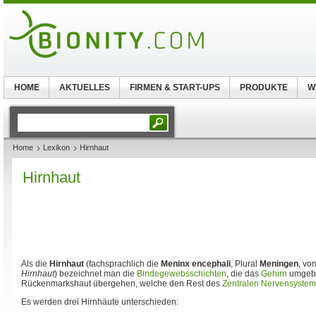
HOME
AKTUELLES
FIRMEN & START-UPS
PRODUKTE
W
Home
Lexikon
Hirnhaut
Hirnhaut
Als die
Hirnhaut
(fachsprachlich die
Meninx encephali
, Plural
Meningen
, vo
Hirnhaut
) bezeichnet man die
Bindegewebsschichten
, die das
Gehirn
umgebe
Rückenmarkshaut übergehen, welche den Rest des
Zentralen Nervensystem
Es werden drei Hirnhäute unterschieden: