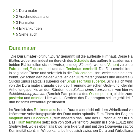
1
Dura mater
2
Arachnoidea mater
3
Pia mater
4
Erkrankungen
5
Siehe auch
Dura mater
Die
Dura mater
(oft nur „Dura“ genannt) ist die äußerste Hirnhaut. Diese Haut
Blätter, wobei zumindest im Bereich des
Schädels
das äußere Blatt identisch
beiden Blätter teilen sich teilweise, um sog.
Sinus
(erweiterte
Venen
) zu bild
Falx cerebri
,
Falx cerebelli
und das
Tentorium cerebelli
. Die Falx cerebri tre
in sagittaler Ebene und setzt sich in die
Falx cerebelli
fort, welche die beiden
trennt. Zwischen den beiden Anteilen der Dura mater (inneres und äußeres Bla
Sulcus Sinus sagittalis superior der
Sinus sagittalis superior
. Schließlich wir
von der Dura mater cranialis gebildet (Trennung zwischen Groß- und Kleinhirn
Anheftungspunkte an den Rändern des
Sulcus sinus transversus
, von hier 
Schläfenbeinpyramide
(Bereich Pars petrosa des
Os temporale
), bis hin zum
posterior
und
anterior
. Hier wird außerdem das Diaphragma sellae gebildet: 
und ist somit extradural positioniert.
Im Bereich des
Rückenmarks
ist die Dura mater nicht mit dem Wirbelkanal v
knöcherne Anheftungspunkte der Dura mater spinalis. Zum Einen der Begin
magnum
des
Os occipitale
, zum Anderen das Ende des Duraschlauchs in Hö
Das
Filum terminale
setzt sich von dort weiter fort (Beginn in Höhe L1/L2) u
Steißwirbel, wo es ebenfalls knöchern fixiert ist und mit den
Ligamenta sacroc
Kontinuität steht. Im Wirbelkanal befindet sich zwischen Dura und Wirbelkana