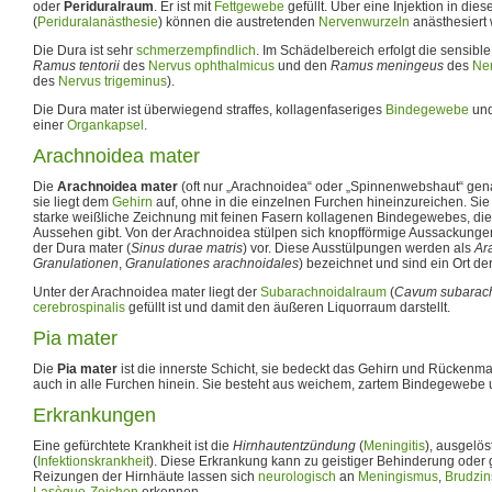
oder
Periduralraum
. Er ist mit
Fettgewebe
gefüllt. Über eine Injektion in di
(
Periduralanästhesie
) können die austretenden
Nervenwurzeln
anästhesiert
Die Dura ist sehr
schmerzempfindlich
. Im Schädelbereich erfolgt die sensibl
Ramus tentorii
des
Nervus ophthalmicus
und den
Ramus meningeus
des
Ner
des
Nervus trigeminus
).
Die Dura mater ist überwiegend straffes, kollagenfaseriges
Bindegewebe
und
einer
Organkapsel
.
Arachnoidea mater
Die
Arachnoidea mater
(oft nur „Arachnoidea“ oder „Spinnenwebshaut“ genann
sie liegt dem
Gehirn
auf, ohne in die einzelnen Furchen hineinzureichen. Sie
starke weißliche Zeichnung mit feinen Fasern kollagenen Bindegewebes, die
Aussehen gibt. Von der Arachnoidea stülpen sich knopfförmige Aussackungen 
der Dura mater (
Sinus durae matris
) vor. Diese Ausstülpungen werden als
Ar
Granulationen
,
Granulationes arachnoidales
) bezeichnet und sind ein Ort de
Unter der Arachnoidea mater liegt der
Subarachnoidalraum
(
Cavum subarac
cerebrospinalis
gefüllt ist und damit den äußeren Liquorraum darstellt.
Pia mater
Die
Pia mater
ist die innerste Schicht, sie bedeckt das Gehirn und Rückenma
auch in alle Furchen hinein. Sie besteht aus weichem, zartem Bindegewebe 
Erkrankungen
Eine gefürchtete Krankheit ist die
Hirnhautentzündung
(
Meningitis
), ausgelös
(
Infektionskrankheit
). Diese Erkrankung kann zu geistiger Behinderung oder 
Reizungen der Hirnhäute lassen sich
neurologisch
an
Meningismus
,
Brudzin
Lasègue-Zeichen
erkennen.