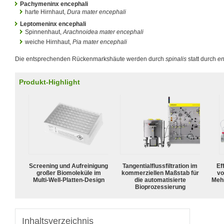
Pachymeninx encephali
harte Hirnhaut,
Dura mater encephali
Leptomeninx encephali
Spinnenhaut,
Arachnoidea mater encephali
weiche Hirnhaut,
Pia mater encephali
Die entsprechenden Rückenmarkshäute werden durch
spinalis
statt durch
en
Produkt-Highlight
Screening und Aufreinigung
Tangentialflussfiltration im
Ef
großer Biomoleküle im
kommerziellen Maßstab für
vo
Multi-Well-Platten-Design
die automatisierte
Meh
Bioprozessierung
Inhaltsverzeichnis