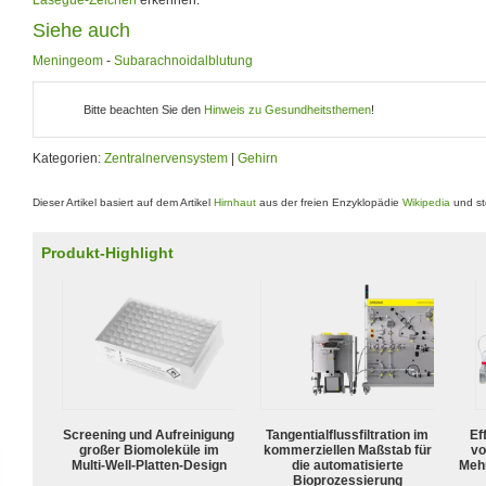
Siehe auch
Meningeom
-
Subarachnoidalblutung
Bitte beachten Sie den
Hinweis zu Gesundheitsthemen
!
Kategorien:
Zentralnervensystem
|
Gehirn
Dieser Artikel basiert auf dem Artikel
Hirnhaut
aus der freien Enzyklopädie
Wikipedia
und st
Produkt-Highlight
Screening und Aufreinigung
Tangentialflussfiltration im
Ef
großer Biomoleküle im
kommerziellen Maßstab für
vo
Multi-Well-Platten-Design
die automatisierte
Meh
Bioprozessierung