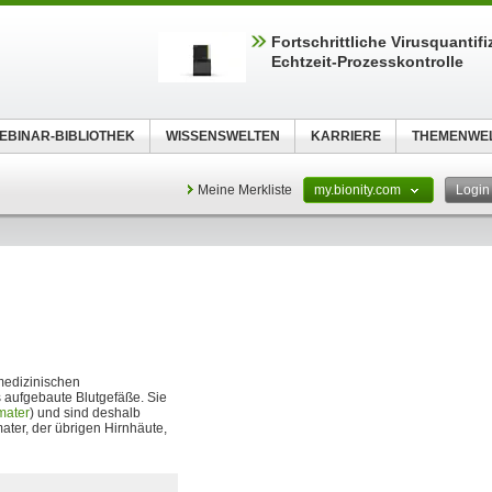
Fortschrittliche Virusquantifi
Echtzeit-Prozesskontrolle
EBINAR-BIBLIOTHEK
WISSENSWELTEN
KARRIERE
THEMENWE
Meine Merkliste
my.bionity.com
Logi
 medizinischen
 aufgebaute Blutgefäße. Sie
mater
) und sind deshalb
ter, der übrigen Hirnhäute,