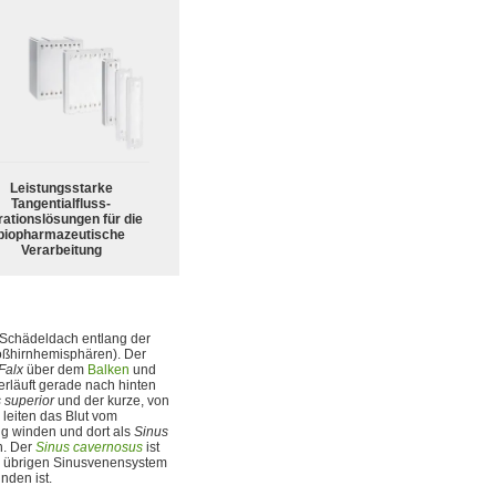
Leistungsstarke
Tangentialfluss-
trationslösungen für die
biopharmazeutische
Verarbeitung
m Schädeldach entlang der
oßhirnhemisphären). Der
Falx
über dem
Balken
und
verläuft gerade nach hinten
s superior
und der kurze, von
leiten das Blut vom
mig winden und dort als
Sinus
n. Der
Sinus cavernosus
ist
m übrigen Sinusvenensystem
nden ist.