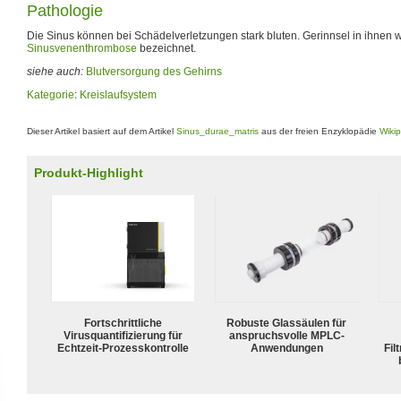
Pathologie
Die Sinus können bei Schädelverletzungen stark bluten. Gerinnsel in ihnen 
Sinusvenenthrombose
bezeichnet.
siehe auch:
Blutversorgung des Gehirns
Kategorie
:
Kreislaufsystem
Dieser Artikel basiert auf dem Artikel
Sinus_durae_matris
aus der freien Enzyklopädie
Wiki
Produkt-Highlight
Fortschrittliche
Robuste Glassäulen für
Virusquantifizierung für
anspruchsvolle MPLC-
Echtzeit-Prozesskontrolle
Anwendungen
Fil