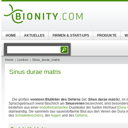
HOME
AKTUELLES
FIRMEN & START-UPS
PRODUKTE
W
Home
Lexikon
Sinus_durae_matris
Sinus durae matris
Die großen
venösen Blutleiter des Gehirns
(lat.
Sinus durae matris
), im
Sprachgebrauch meist fälschlich als
Sinusvenen
bezeichnet, sind besonders
bestehen aus einer
endothelialisierten
Duplikatur der harten Hirnhaut (
Dura 
starrwandig. Sie sammeln das sauerstoffarme Blut aus den Venen der Dura ma
des
Schädelknochens
, der
Augen
und des
Gehirns
.