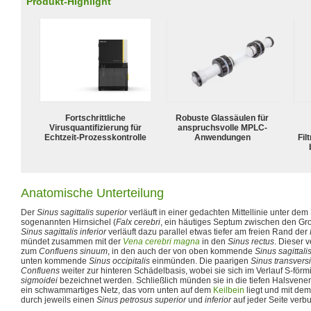
Produkt-Highlight
Fortschrittliche
Robuste Glassäulen für
Virusquantifizierung für
anspruchsvolle MPLC-
Echtzeit-Prozesskontrolle
Anwendungen
Fil
Anatomische Unterteilung
Der
Sinus sagittalis superior
verläuft in einer gedachten Mittellinie unter de
sogenannten Hirnsichel (
Falx cerebri
, ein häutiges Septum zwischen den Gr
Sinus sagittalis inferior
verläuft dazu parallel etwas tiefer am freien Rand der
mündet zusammen mit der
Vena cerebri magna
in den
Sinus rectus
. Dieser 
zum
Confluens sinuum
, in den auch der von oben kommende
Sinus sagittali
unten kommende
Sinus occipitalis
einmünden. Die paarigen
Sinus transversi
Confluens
weiter zur hinteren Schädelbasis, wobei sie sich im Verlauf S-för
sigmoidei
bezeichnet werden. Schließlich münden sie in die tiefen Halsvene
ein schwammartiges Netz, das vorn unten auf dem
Keilbein
liegt und mit de
durch jeweils einen
Sinus petrosus superior
und
inferior
auf jeder Seite verbu