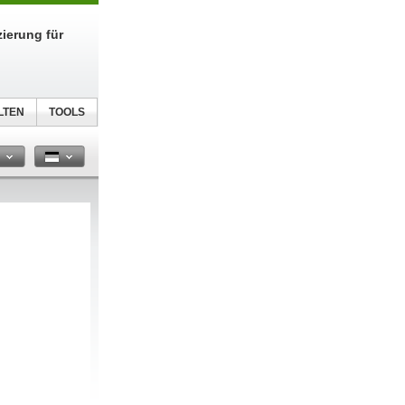
zierung für
LTEN
TOOLS
n