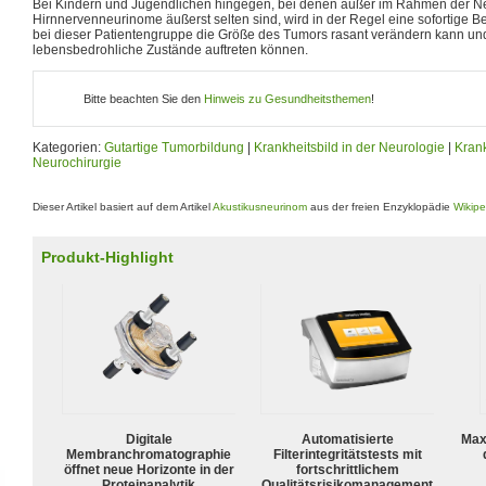
Bei Kindern und Jugendlichen hingegen, bei denen außer im Rahmen der N
Hirnnervenneurinome äußerst selten sind, wird in der Regel eine sofortige Be
bei dieser Patientengruppe die Größe des Tumors rasant verändern kann und
lebensbedrohliche Zustände auftreten können.
Bitte beachten Sie den
Hinweis zu Gesundheitsthemen
!
Kategorien:
Gutartige Tumorbildung
|
Krankheitsbild in der Neurologie
|
Krank
Neurochirurgie
Dieser Artikel basiert auf dem Artikel
Akustikusneurinom
aus der freien Enzyklopädie
Wikipe
Produkt-Highlight
Digitale
Automatisierte
Max
Membranchromatographie
Filterintegritätstests mit
öffnet neue Horizonte in der
fortschrittlichem
Proteinanalytik
Qualitätsrisikomanagement