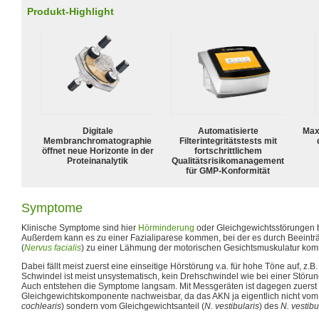
Produkt-Highlight
Digitale
Automatisierte
Max
Membranchromatographie
Filterintegritätstests mit
öffnet neue Horizonte in der
fortschrittlichem
Proteinanalytik
Qualitätsrisikomanagement
für GMP-Konformität
Symptome
Klinische Symptome sind hier
Hörminderung
oder Gleichgewichtsstörungen b
Außerdem kann es zu einer Fazialiparese kommen, bei der es durch Beeinträ
(
Nervus facialis
) zu einer Lähmung der motorischen Gesichtsmuskulatur kom
Dabei fällt meist zuerst eine einseitige Hörstörung v.a. für hohe Töne auf, z.B
Schwindel ist meist unsystematisch, kein Drehschwindel wie bei einer Störu
Auch entstehen die Symptome langsam. Mit Messgeräten ist dagegen zuerst 
Gleichgewichtskomponente nachweisbar, da das AKN ja eigentlich nicht vom a
cochlearis
) sondern vom Gleichgewichtsanteil (
N. vestibularis
) des
N. vestib