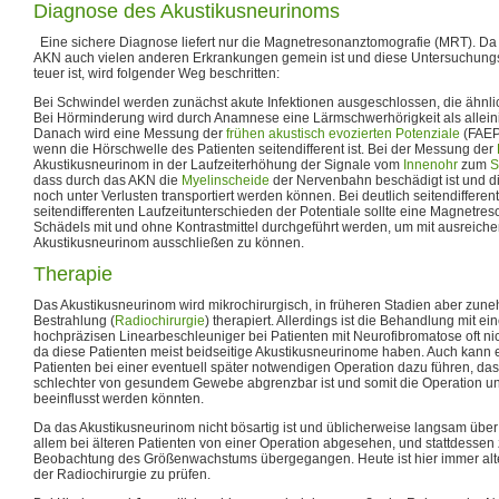
Diagnose des Akustikusneurinoms
Eine sichere Diagnose liefert nur die Magnetresonanztomografie (MRT). D
AKN auch vielen anderen Erkrankungen gemein ist und diese Untersuchung
teuer ist, wird folgender Weg beschritten:
Bei Schwindel werden zunächst akute Infektionen ausgeschlossen, die ähnli
Bei Hörminderung wird durch Anamnese eine Lärmschwerhörigkeit als allei
Danach wird eine Messung der
frühen akustisch evozierten Potenziale
(FAEP)
wenn die Hörschwelle des Patienten seitendifferent ist. Bei der Messung der
Akustikusneurinom in der Laufzeiterhöhung der Signale vom
Innenohr
zum
S
dass durch das AKN die
Myelinscheide
der Nervenbahn beschädigt ist und di
noch unter Verlusten transportiert werden können. Bei deutlich seitendiffere
seitendifferenten Laufzeitunterschieden der Potentiale sollte eine Magnetre
Schädels mit und ohne Kontrastmittel durchgeführt werden, um mit ausreiche
Akustikusneurinom ausschließen zu können.
Therapie
Das Akustikusneurinom wird mikrochirurgisch, in früheren Stadien aber zu
Bestrahlung (
Radiochirurgie
) therapiert. Allerdings ist die Behandlung mit e
hochpräzisen Linearbeschleuniger bei Patienten mit Neurofibromatose oft nicht
da diese Patienten meist beidseitige Akustikusneurinome haben. Auch kann 
Patienten bei einer eventuell später notwendigen Operation dazu führen, 
schlechter von gesundem Gewebe abgrenzbar ist und somit die Operation un
beeinflusst werden könnten.
Da das Akustikusneurinom nicht bösartig ist und üblicherweise langsam über 
allem bei älteren Patienten von einer Operation abgesehen, und stattdessen
Beobachtung des Größenwachstums übergegangen. Heute ist hier immer alter
der Radiochirurgie zu prüfen.