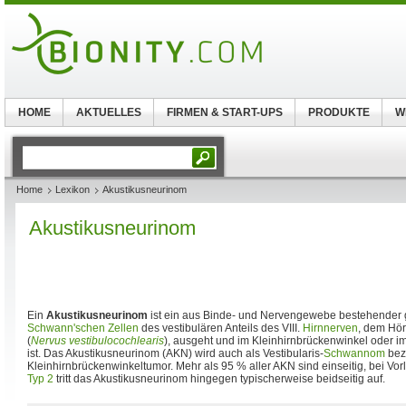
HOME
AKTUELLES
FIRMEN & START-UPS
PRODUKTE
W
Home
Lexikon
Akustikusneurinom
Akustikusneurinom
Ein
Akustikusneurinom
ist ein aus Binde- und Nervengewebe bestehender g
Schwann'schen Zellen
des vestibulären Anteils des VIII.
Hirnnerven
, dem Hör
(
Nervus vestibulocochlearis
), ausgeht und im Kleinhirnbrückenwinkel oder 
ist. Das Akustikusneurinom (AKN) wird auch als Vestibularis-
Schwannom
beze
Kleinhirnbrückenwinkeltumor. Mehr als 95 % aller AKN sind einseitig, bei Vo
Typ 2
tritt das Akustikusneurinom hingegen typischerweise beidseitig auf.