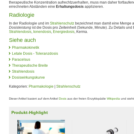
therapeutische Konzentration aufrechtzuerhalten, muss man daher fortlaufe
errechneten Abständen eine
Erhaltungsdosis
applizieren.
Radiologie
In der Radiologie und im
Strahlenschutz
bezeichnet man damit eine Menge 
Dosisleistung
ist die Dosis pro Zeiteinheit (Sekunde, Minute). Zu Details und
Strahlendosis
,
Ionendosis
,
Energiedosis
, Kerma.
Siehe auch
Pharmakokinetik
Letale Dosis
-
Toleranzdosis
Paracelsus
Therapeutische Breite
Strahlendosis
Dosiswirkungskurve
Kategorien:
Pharmakologie
|
Strahlenschutz
Dieser Artikel basiert auf dem Artikel
Dosis
aus der freien Enzyklopädie
Wikipedia
und steht
Produkt-Highlight