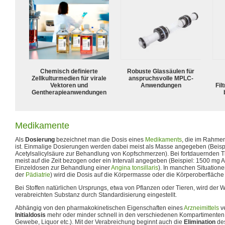
Chemisch definierte
Robuste Glassäulen für
Zellkulturmedien für virale
anspruchsvolle MPLC-
Vektoren und
Anwendungen
Fil
Gentherapieanwendungen
Medikamente
Als
Dosierung
bezeichnet man die Dosis eines
Medikaments
, die im Rahme
ist. Einmalige Dosierungen werden dabei meist als Masse angegeben (Beisp
Acetylsalicylsäure zur Behandlung von Kopfschmerzen). Bei fortdauernden 
meist auf die Zeit bezogen oder ein Intervall angegeben (Beispiel: 1500 mg Am
Einzeldosen zur Behandlung einer
Angina tonsillaris
). In manchen Situation
der
Pädiatrie
) wird die Dosis auf die Körpermasse oder die Körperoberfläch
Bei Stoffen natürlichen Ursprungs, etwa von Pflanzen oder Tieren, wird der Wi
verabreichten Substanz durch Standardisierung eingestellt.
Abhängig von den pharmakokinetischen Eigenschaften eines
Arzneimittels
ve
Initialdosis
mehr oder minder schnell in den verschiedenen Kompartimenten 
Gewebe, Liquor etc.). Mit der Verabreichung beginnt auch die
Elimination
des