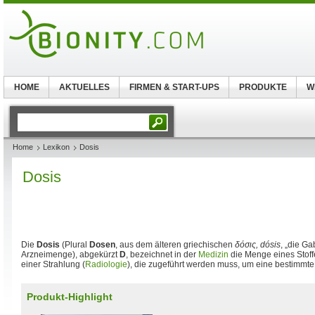
HOME
AKTUELLES
FIRMEN & START-UPS
PRODUKTE
W
Home
Lexikon
Dosis
Dosis
Die
Dosis
(Plural
Dosen
, aus dem älteren griechischen
δόσις, dósis
, „die G
Arzneimenge), abgekürzt
D
, bezeichnet in der
Medizin
die Menge eines Stoff
einer Strahlung (
Radiologie
), die zugeführt werden muss, um eine bestimmte
Produkt-Highlight