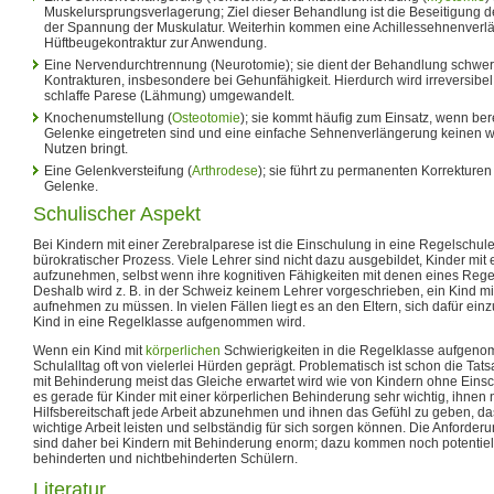
Muskelursprungsverlagerung; Ziel dieser Behandlung ist die Beseitigung d
der Spannung der Muskulatur. Weiterhin kommen eine Achillessehnenver
Hüftbeugekontraktur zur Anwendung.
Eine Nervendurchtrennung (Neurotomie); sie dient der Behandlung schwers
Kontrakturen, insbesondere bei Gehunfähigkeit. Hierdurch wird irreversibel
schlaffe Parese (Lähmung) umgewandelt.
Knochenumstellung (
Osteotomie
); sie kommt häufig zum Einsatz, wenn ber
Gelenke eingetreten sind und eine einfache Sehnenverlängerung keinen w
Nutzen bringt.
Eine Gelenkversteifung (
Arthrodese
); sie führt zu permanenten Korrekturen 
Gelenke.
Schulischer Aspekt
Bei Kindern mit einer Zerebralparese ist die Einschulung in eine Regelschul
bürokratischer Prozess. Viele Lehrer sind nicht dazu ausgebildet, Kinder mi
aufzunehmen, selbst wenn ihre kognitiven Fähigkeiten mit denen eines Regel
Deshalb wird z. B. in der Schweiz keinem Lehrer vorgeschrieben, ein Kind mi
aufnehmen zu müssen. In vielen Fällen liegt es an den Eltern, sich dafür ein
Kind in eine Regelklasse aufgenommen wird.
Wenn ein Kind mit
körperlichen
Schwierigkeiten in die Regelklasse aufgenom
Schulalltag oft von vielerlei Hürden geprägt. Problematisch ist schon die Ta
mit Behinderung meist das Gleiche erwartet wird wie von Kindern ohne Einsc
es gerade für Kinder mit einer körperlichen Behinderung sehr wichtig, ihnen 
Hilfsbereitschaft jede Arbeit abzunehmen und ihnen das Gefühl zu geben, das
wichtige Arbeit leisten und selbständig für sich sorgen können. Die Anforde
sind daher bei Kindern mit Behinderung enorm; dazu kommen noch potentiell
behinderten und nichtbehinderten Schülern.
Literatur