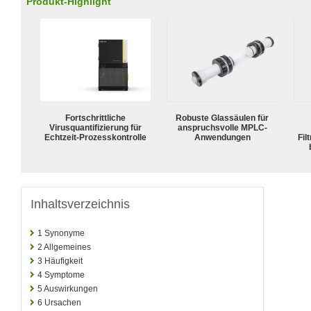
Produkt-Highlight
Fortschrittliche
Robuste Glassäulen für
Virusquantifizierung für
anspruchsvolle MPLC-
Echtzeit-Prozesskontrolle
Anwendungen
Fil
Inhaltsverzeichnis
1
Synonyme
2
Allgemeines
3
Häufigkeit
4
Symptome
5
Auswirkungen
6
Ursachen