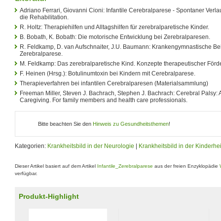
Adriano Ferrari, Giovanni Cioni: Infantile Cerebralparese - Spontaner Verlau
die Rehabilitation.
R. Holtz: Therapiehilfen und Alltagshilfen für zerebralparetische Kinder.
B. Bobath, K. Bobath: Die motorische Entwicklung bei Zerebralparesen.
R. Feldkamp, D. van Aufschnaiter, J.U. Baumann: Krankengymnastische Beh
Zerebralparese.
M. Feldkamp: Das zerebralparetische Kind. Konzepte therapeutischer Förd
F. Heinen (Hrsg.): Botulinumtoxin bei Kindern mit Cerebralparese.
Therapieverfahren bei infantilen Cerebralparesen (Materialsammlung)
Freeman Miller, Steven J. Bachrach, Stephen J. Bachrach: Cerebral Palsy: 
Caregiving. For family members and health care professionals.
Bitte beachten Sie den
Hinweis zu Gesundheitsthemen
!
Kategorien:
Krankheitsbild in der Neurologie
|
Krankheitsbild in der Kinderhe
Dieser Artikel basiert auf dem Artikel
Infantile_Zerebralparese
aus der freien Enzyklopädie
verfügbar.
Produkt-Highlight