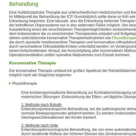
Behandlung
Eine multidisziplinäre Therapie aus unterschiedlichen medizinischen und th
im Mittelpunkt der Behandlung der ICP. Grundsätzlich sollte diese so früh wie
Erkrankung beginnen. Eine kausale, also die Erkrankung heilende Therapie ist
der betroffenen Organsysteme nur in den seltensten Fällen möglich. Von bes
Ausarbeitung eines die verschiedenen Therapiemöglichkeiten einbeziehende
dem insbesondere die zu erreichenden Therapieziele erläutert und festgelegt
stehen unterstützende konservative Therapiemaßnahmen wie
Physiotherapi
die durch spezielle medikamentöse Therapien und konservative orthopädis
durch verschiedene Orthopädietechniken unterstützt werden, im Vordergrund
einem fortschreitenden Verlauf, der Ausschöpfung aller konservativen Maßn
Operationsindikation sollten operative Maßnahmen zum Einsatz kommen.
Konservative Therapie
Die konservative Therapie umfasst ein großes Spektrum der Rehabilitationsmed
möglich nach der Diagnose beginnen
Physiotherapie
Eine krankengymnastische Behandlung zur Kontrakturvorbeugung un
motorischen Störungen. Einbeziehung der Eltern, um tägliche Übung
1. Methode nach Bobath
Entwicklungsneurologische Behandlung, bei der pathologische Ver
normale Bewegungsmuster gebahnt werden. Es werden insbesondere
Gleichgewichtsreaktionen der Kinder trainiert.
2. Methode nach Vojta
Entwicklungskinesiologische Behandlung, die von einer automatisch
durch bestimmte Reflexe der höheren Ebenen des Zentralnervensys