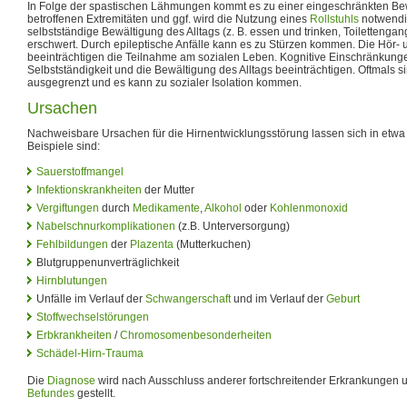
In Folge der spastischen Lähmungen kommt es zu einer eingeschränkten Be
betroffenen Extremitäten und ggf. wird die Nutzung eines
Rollstuhls
notwendig
selbstständige Bewältigung des Alltags (z. B. essen und trinken, Toilettenga
erschwert. Durch epileptische Anfälle kann es zu Stürzen kommen. Die Hör-
beeinträchtigen die Teilnahme am sozialen Leben. Kognitive Einschränkung
Selbstständigkeit und die Bewältigung des Alltags beeinträchtigen. Oftmals 
ausgegrenzt und es kann zu sozialer Isolation kommen.
Ursachen
Nachweisbare Ursachen für die Hirnentwicklungsstörung lassen sich in etwa 
Beispiele sind:
Sauerstoffmangel
Infektionskrankheiten
der Mutter
Vergiftungen
durch
Medikamente
,
Alkohol
oder
Kohlenmonoxid
Nabelschnurkomplikationen
(z.B. Unterversorgung)
Fehlbildungen
der
Plazenta
(Mutterkuchen)
Blutgruppenunverträglichkeit
Hirnblutungen
Unfälle im Verlauf der
Schwangerschaft
und im Verlauf der
Geburt
Stoffwechselstörungen
Erbkrankheiten
/
Chromosomenbesonderheiten
Schädel-Hirn-Trauma
Die
Diagnose
wird nach Ausschluss anderer fortschreitender Erkrankungen 
Befundes
gestellt.