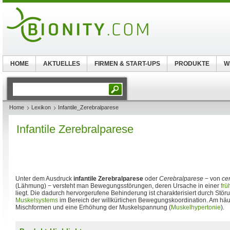
HOME
AKTUELLES
FIRMEN & START-UPS
PRODUKTE
W
Home
Lexikon
Infantile_Zerebralparese
Infantile Zerebralparese
Unter dem Ausdruck
infantile Zerebralparese
oder
Cerebralparese
− von
ce
(Lähmung) − versteht man Bewegungsstörungen, deren Ursache in einer
frü
liegt. Die dadurch hervorgerufene Behinderung ist charakterisiert durch Stö
Muskelsystems
im Bereich der willkürlichen Bewegungskoordination. Am häuf
Mischformen und eine Erhöhung der Muskelspannung (
Muskelhypertonie
).