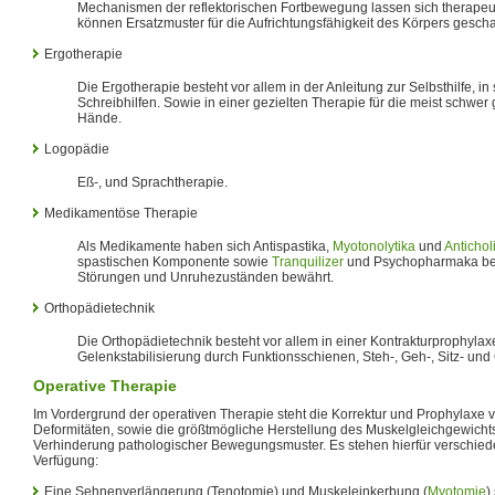
Mechanismen der reflektorischen Fortbewegung lassen sich therapeut
können Ersatzmuster für die Aufrichtungsfähigkeit des Körpers gesch
Ergotherapie
Die Ergotherapie besteht vor allem in der Anleitung zur Selbsthilfe, in 
Schreibhilfen. Sowie in einer gezielten Therapie für die meist schwer
Hände.
Logopädie
Eß-, und Sprachtherapie.
Medikamentöse Therapie
Als Medikamente haben sich Antispastika,
Myotonolytika
und
Antichol
spastischen Komponente sowie
Tranquilizer
und Psychopharmaka bei
Störungen und Unruhezuständen bewährt.
Orthopädietechnik
Die Orthopädietechnik besteht vor allem in einer Kontrakturprophylaxe
Gelenkstabilisierung durch Funktionsschienen, Steh-, Geh-, Sitz- und G
Operative Therapie
Im Vordergrund der operativen Therapie steht die Korrektur und Prophylaxe 
Deformitäten, sowie die größtmögliche Herstellung des Muskelgleichgewich
Verhinderung pathologischer Bewegungsmuster. Es stehen hierfür verschied
Verfügung:
Eine Sehnenverlängerung (Tenotomie) und Muskeleinkerbung (
Myotomie
)