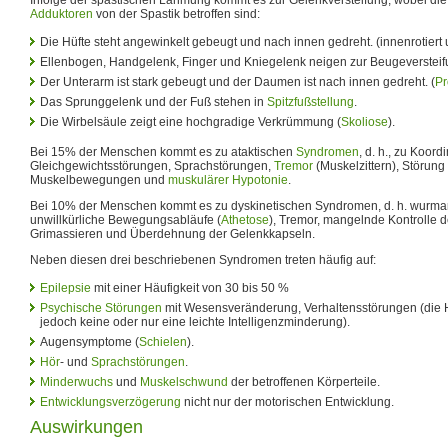
Adduktoren
von der Spastik betroffen sind:
Die Hüfte steht angewinkelt gebeugt und nach innen gedreht. (innenrotiert 
Ellenbogen, Handgelenk, Finger und Kniegelenk neigen zur Beugeversteifu
Der Unterarm ist stark gebeugt und der Daumen ist nach innen gedreht. (
Pr
Das Sprunggelenk und der Fuß stehen in
Spitzfußstellung
.
Die Wirbelsäule zeigt eine hochgradige Verkrümmung (
Skoliose
).
Bei 15% der Menschen kommt es zu ataktischen
Syndromen
, d. h., zu Koord
Gleichgewichtsstörungen, Sprachstörungen,
Tremor
(Muskelzittern), Störung
Muskelbewegungen und
muskulärer Hypotonie
.
Bei 10% der Menschen kommt es zu dyskinetischen Syndromen, d. h. wurmarti
unwillkürliche Bewegungsabläufe (
Athetose
), Tremor, mangelnde Kontrolle 
Grimassieren und Überdehnung der Gelenkkapseln.
Neben diesen drei beschriebenen Syndromen treten häufig auf:
Epilepsie
mit einer Häufigkeit von 30 bis 50 %
Psychische Störungen
mit Wesensveränderung, Verhaltensstörungen (die 
jedoch keine oder nur eine leichte Intelligenzminderung).
Augensymptome (
Schielen
).
Hör
- und
Sprachstörungen
.
Minderwuchs
und
Muskelschwund
der betroffenen Körperteile.
Entwicklungsverzögerung
nicht nur der motorischen Entwicklung.
Auswirkungen