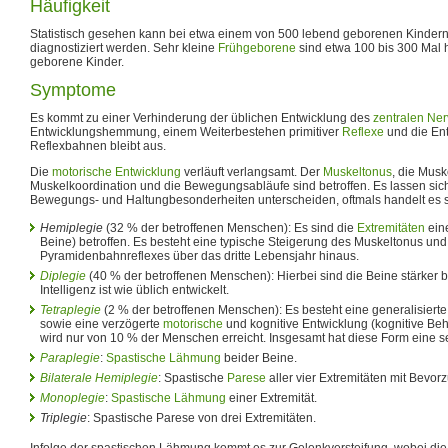
Häufigkeit
Statistisch gesehen kann bei etwa einem von 500 lebend geborenen Kindern
diagnostiziert werden. Sehr kleine
Frühgeborene
sind etwa 100 bis 300 Mal hä
geborene Kinder.
Symptome
Es kommt zu einer Verhinderung der üblichen Entwicklung des
zentralen Ne
Entwicklungshemmung, einem Weiterbestehen primitiver
Reflexe
und die Ent
Reflexbahnen bleibt aus.
Die
motorische Entwicklung
verläuft verlangsamt. Der
Muskeltonus
, die Musk
Muskelkoordination und die Bewegungsabläufe sind betroffen. Es lassen si
Bewegungs- und Haltungbesonderheiten unterscheiden, oftmals handelt es 
Hemiplegie
(32 % der betroffenen Menschen): Es sind die
Extremitäten
eine
Beine) betroffen. Es besteht eine typische Steigerung des Muskeltonus un
Pyramidenbahnreflexes über das dritte Lebensjahr hinaus.
Diplegie
(40 % der betroffenen Menschen): Hierbei sind die Beine stärker be
Intelligenz ist wie üblich entwickelt.
Tetraplegie
(2 % der betroffenen Menschen): Es besteht eine generalisiert
sowie eine verzögerte
motorische
und kognitive Entwicklung (kognitive Beh
wird nur von 10 % der Menschen erreicht. Insgesamt hat diese Form eine 
Paraplegie
:
Spastische Lähmung
beider Beine.
Bilaterale Hemiplegie
: Spastische
Parese
aller vier Extremitäten mit Bevo
Monoplegie
:
Spastische Lähmung
einer Extremität.
Triplegie
: Spastische Parese von drei Extremitäten.
Infolge der spastischen Lähmung kommt es zur Gelenkversteifung, wobei di