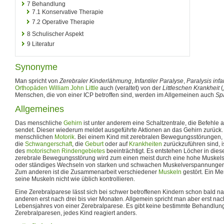
7
Behandlung
7.1
Konservative Therapie
7.2
Operative Therapie
8
Schulischer Aspekt
9
Literatur
Synonyme
Man spricht von
Zerebraler Kinderlähmung
,
Infantiler Paralyse
,
Paralysis inf
Orthopäden
William John Little
auch (veraltet) von der
Littleschen Krankheit
(
Menschen, die von einer ICP betroffen sind, werden im Allgemeinen auch
Spa
Allgemeines
Das menschliche
Gehirn
ist unter anderem eine Schaltzentrale, die Befehle
sendet. Dieser wiederum meldet ausgeführte Aktionen an das Gehirn zurück. S
menschlichen
Motorik
. Bei einem Kind mit zerebralen Bewegungsstörungen,
die
Schwangerschaft
, die
Geburt
oder auf
Krankheiten
zurückzuführen sind, is
des
motorischen Rindengebietes
beeinträchtigt. Es entstehen Löcher in die
zerebrale Bewegungsstörung wird zum einen meist durch eine hohe Muskel
oder ständiges Wechseln von starken und schwachen Muskelverspannungen
Zum anderen ist die Zusammenarbeit verschiedener
Muskeln
gestört. Ein M
seine Muskeln nicht wie üblich kontrollieren.
Eine Zerebralparese lässt sich bei schwer betroffenen Kindern schon bald n
anderen erst nach drei bis vier Monaten. Allgemein spricht man aber erst na
Lebensjahres von einer Zerebralparese. Es gibt keine bestimmte Behandlu
Zerebralparesen, jedes Kind reagiert anders.