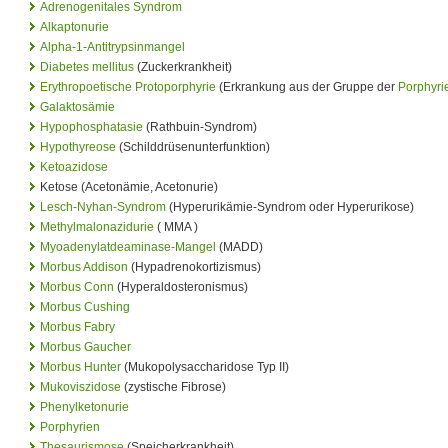
Adrenogenitales Syndrom
Alkaptonurie
Alpha-1-Antitrypsinmangel
Diabetes mellitus
(Zuckerkrankheit)
Erythropoetische Protoporphyrie
(Erkrankung aus der Gruppe der
Porphyri
Galaktosämie
Hypophosphatasie
(Rathbuin-Syndrom)
Hypothyreose
(Schilddrüsenunterfunktion)
Ketoazidose
Ketose (Acetonämie, Acetonurie)
Lesch-Nyhan-Syndrom
(Hyperurikämie-Syndrom oder Hyperurikose)
Methylmalonazidurie
( MMA )
Myoadenylatdeaminase-Mangel
(MADD)
Morbus Addison
(Hypadrenokortizismus)
Morbus Conn
(Hyperaldosteronismus)
Morbus Cushing
Morbus Fabry
Morbus Gaucher
Morbus Hunter
(Mukopolysaccharidose Typ II)
Mukoviszidose
(zystische Fibrose)
Phenylketonurie
Porphyrien
Thesaurismose
(Speicherkrankheit)