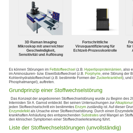
3D Raman Imaging
Fortschrittliche
For
Mikroskop mit unerreichter
Virusquantifizierung für
für
Geschwindigkeit,
Echtzeit-Prozesskontrolle
Sensitivität und Auflösung
Es können Störungen im
Fettstoffwechsel
(z.B.
Hyperlipoproteinämien
, also 
im Aminosäuren- bzw. Eiweißstoffwechsel (z.B.
Porphyrie
, eine Störung der 
Kohlenhydratstoffwechsel (z.B. bestimmte Formen der
Zuckerkrankheit
), und
Phosphatmangel), auftreten.
Grundprinzip einer Stoffwechselstörung
Das Konzept der angeborenen Stoffwechselstörung wurde zu Beginn des 20
Internisten Sir A. Garrod entdeckt. Bei seinen Untersuchungen zur
Alkaptonur
jeden Stoffwechselschritt ein bestimmtes
Enzym
zuständig ist. Auf dieser Gru
Enzymdefekt
als Ursache einer Stoffwechselstörung. Durch einen Enzymdefe
krankhaften Anhäufung des entsprechenden
Substrates
und Mangel an Stoff
den klinischen Symptomen einer Stoffwechselerkrankung führt.
Liste der Stoffwechselstörungen (unvollständig)