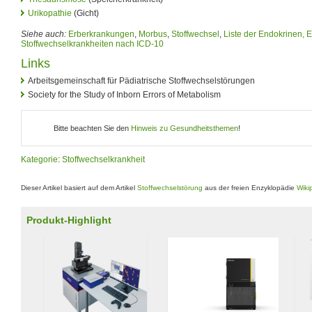
Urikopathie
(Gicht)
Siehe auch:
Erberkrankungen
,
Morbus
,
Stoffwechsel
,
Liste der Endokrinen, 
Stoffwechselkrankheiten nach ICD-10
Links
Arbeitsgemeinschaft für Pädiatrische Stoffwechselstörungen
Society for the Study of Inborn Errors of Metabolism
Bitte beachten Sie den
Hinweis zu Gesundheitsthemen
!
Kategorie
:
Stoffwechselkrankheit
Dieser Artikel basiert auf dem Artikel
Stoffwechselstörung
aus der freien Enzyklopädie
Wiki
Produkt-Highlight