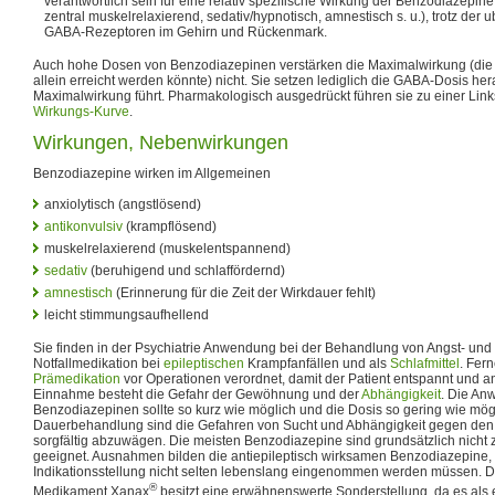
verantwortlich sein für eine relativ spezifische Wirkung der Benzodiazepine 
zentral muskelrelaxierend, sedativ/hypnotisch, amnestisch s. u.), trotz der u
GABA-Rezeptoren im Gehirn und Rückenmark.
Auch hohe Dosen von Benzodiazepinen verstärken die Maximalwirkung (die
allein erreicht werden könnte) nicht. Sie setzen lediglich die GABA-Dosis her
Maximalwirkung führt. Pharmakologisch ausgedrückt führen sie zu einer Lin
Wirkungs-Kurve
.
Wirkungen, Nebenwirkungen
Benzodiazepine wirken im Allgemeinen
anxiolytisch (angstlösend)
antikonvulsiv
(krampflösend)
muskelrelaxierend (muskelentspannend)
sedativ
(beruhigend und schlaffördernd)
amnestisch
(Erinnerung für die Zeit der Wirkdauer fehlt)
leicht stimmungsaufhellend
Sie finden in der Psychiatrie Anwendung bei der Behandlung von Angst- und
Notfallmedikation bei
epileptischen
Krampfanfällen und als
Schlafmittel
. Fer
Prämedikation
vor Operationen verordnet, damit der Patient entspannt und ang
Einnahme besteht die Gefahr der Gewöhnung und der
Abhängigkeit
. Die An
Benzodiazepinen sollte so kurz wie möglich und die Dosis so gering wie mögl
Dauerbehandlung sind die Gefahren von Sucht und Abhängigkeit gegen den
sorgfältig abzuwägen. Die meisten Benzodiazepine sind grundsätzlich nich
geeignet. Ausnahmen bilden die antiepileptisch wirksamen Benzodiazepine,
Indikationsstellung nicht selten lebenslang eingenommen werden müssen. D
®
Medikament Xanax
besitzt eine erwähnenswerte Sonderstellung, da es als 