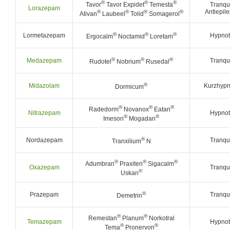
®
®
®
Tavor
Tavor Expidet
Temesta
Tranqui
Lorazepam
Antiepil
®
®
®
®
Ativan
Laubeel
Tolid
Somagerol
®
®
®
Lormetazepam
Hypnot
Ergocalm
Noctamid
Loretam
®
®
®
Medazepam
Tranqui
Rudotel
Nobrium
Rusedal
®
Midazolam
Kurzhypn
Dormicum
®
®
®
Radedorm
Novanox
Eatan
Nitrazepam
Hypnot
®
®
Imeson
Mogadan
®
Nordazepam
Tranqui
Tranxilium
N
®
®
®
Adumbran
Praxiten
Sigacalm
Oxazepam
Tranqui
®
Uskan
®
Prazepam
Tranqui
Demetrin
®
®
Remestan
Planum
Norkotral
Temazepam
Hypnot
®
®
Tema
Pronervon