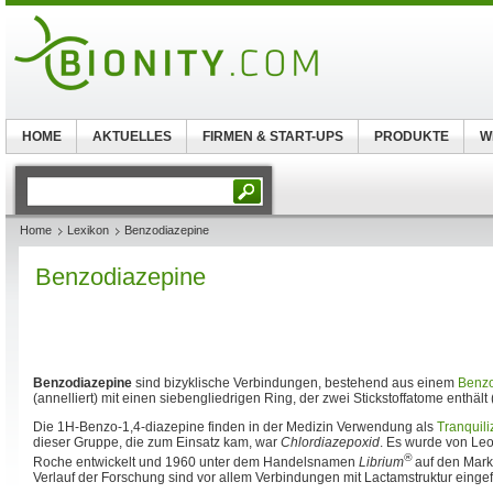
HOME
AKTUELLES
FIRMEN & START-UPS
PRODUKTE
W
Home
Lexikon
Benzodiazepine
Benzodiazepine
Benzodiazepine
sind bizyklische Verbindungen, bestehend aus einem
Benzo
(annelliert) mit einen siebengliedrigen Ring, der zwei Stickstoffatome enthält 
Die 1H-Benzo-1,4-diazepine finden in der Medizin Verwendung als
Tranquili
dieser Gruppe, die zum Einsatz kam, war
Chlordiazepoxid
. Es wurde von Le
®
Roche entwickelt und 1960 unter dem Handelsnamen
Librium
auf den Markt
Verlauf der Forschung sind vor allem Verbindungen mit Lactamstruktur einge