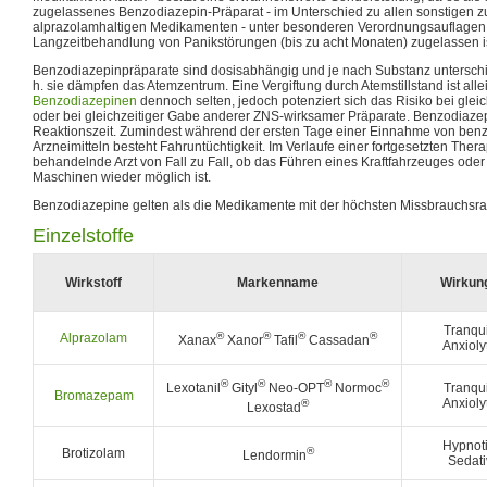
zugelassenes Benzodiazepin-Präparat - im Unterschied zu allen sonstigen 
alprazolamhaltigen Medikamenten - unter besonderen Verordnungsauflagen
Langzeitbehandlung von Panikstörungen (bis zu acht Monaten) zugelassen is
Benzodiazepinpräparate sind dosisabhängig und je nach Substanz unterschie
h. sie dämpfen das Atemzentrum. Eine Vergiftung durch Atemstillstand ist all
Benzodiazepinen
dennoch selten, jedoch potenziert sich das Risiko bei gle
oder bei gleichzeitiger Gabe anderer ZNS-wirksamer Präparate. Benzodiazep
Reaktionszeit. Zumindest während der ersten Tage einer Einnahme von ben
Arzneimitteln besteht Fahruntüchtigkeit. Im Verlaufe einer fortgesetzten Ther
behandelnde Arzt von Fall zu Fall, ob das Führen eines Kraftfahrzeuges ode
Maschinen wieder möglich ist.
Benzodiazepine gelten als die Medikamente mit der höchsten Missbrauchsra
Einzelstoffe
Wirkstoff
Markenname
Wirkun
Tranqui
®
®
®
®
Alprazolam
Xanax
Xanor
Tafil
Cassadan
Anxioly
®
®
®
®
Lexotanil
Gityl
Neo-OPT
Normoc
Tranqui
Bromazepam
Anxioly
®
Lexostad
Hypnot
®
Brotizolam
Lendormin
Sedat