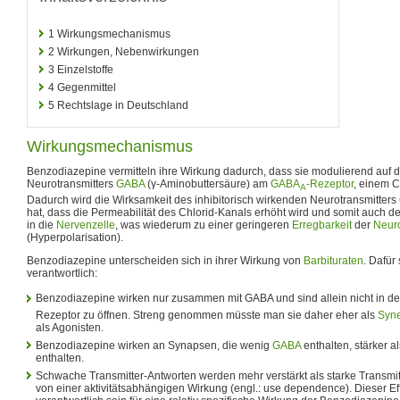
1
Wirkungsmechanismus
2
Wirkungen, Nebenwirkungen
3
Einzelstoffe
4
Gegenmittel
5
Rechtslage in Deutschland
Wirkungsmechanismus
Benzodiazepine vermitteln ihre Wirkung dadurch, dass sie modulierend auf d
Neurotransmitters
GABA
(γ-Aminobuttersäure) am
GABA
-Rezeptor
, einem C
A
Dadurch wird die Wirksamkeit des inhibitorisch wirkenden Neurotransmitters
hat, dass die Permeabilität des Chlorid-Kanals erhöht wird und somit auch d
in die
Nervenzelle
, was wiederum zu einer geringeren
Erregbarkeit
der
Neur
(Hyperpolarisation).
Benzodiazepine unterscheiden sich in ihrer Wirkung von
Barbituraten
. Dafür
verantwortlich:
Benzodiazepine wirken nur zusammen mit GABA und sind allein nicht in d
Rezeptor zu öffnen. Streng genommen müsste man sie daher eher als
Syne
als Agonisten.
Benzodiazepine wirken an Synapsen, die wenig
GABA
enthalten, stärker a
enthalten.
Schwache Transmitter-Antworten werden mehr verstärkt als starke Transmit
von einer aktivitätsabhängigen Wirkung (engl.: use dependence). Dieser Ef