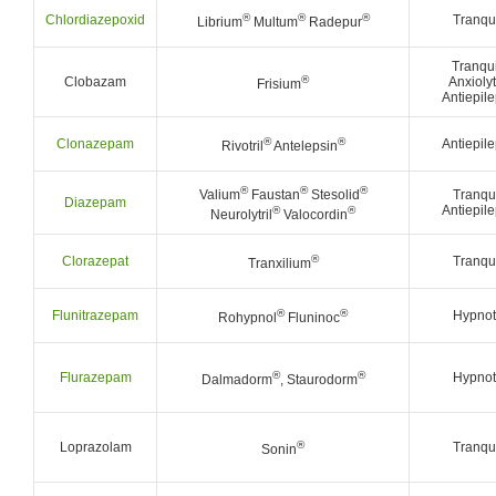
®
®
®
Chlordiazepoxid
Tranqui
Librium
Multum
Radepur
Tranqui
®
Clobazam
Anxioly
Frisium
Antiepil
®
®
Clonazepam
Antiepil
Rivotril
Antelepsin
®
®
®
Valium
Faustan
Stesolid
Tranqui
Diazepam
Antiepil
®
®
Neurolytril
Valocordin
®
Clorazepat
Tranqui
Tranxilium
®
®
Flunitrazepam
Hypnot
Rohypnol
Fluninoc
®
®
Flurazepam
Hypnot
Dalmadorm
, Staurodorm
®
Loprazolam
Tranqui
Sonin