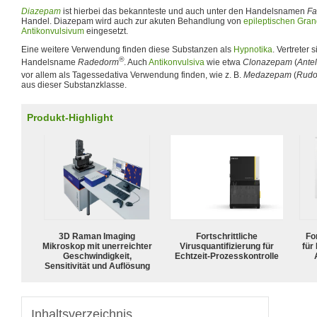
Diazepam
ist hierbei das bekannteste und auch unter den Handelsnamen
Fa
Handel. Diazepam wird auch zur akuten Behandlung von
epileptischen Gran
Antikonvulsivum
eingesetzt.
Eine weitere Verwendung finden diese Substanzen als
Hypnotika
. Vertreter 
®
Handelsname
Radedorm
. Auch
Antikonvulsiva
wie etwa
Clonazepam
(
Ante
vor allem als Tagessedativa Verwendung finden, wie z. B.
Medazepam
(
Rudo
aus dieser Substanzklasse.
Produkt-Highlight
3D Raman Imaging
Fortschrittliche
For
Mikroskop mit unerreichter
Virusquantifizierung für
für
Geschwindigkeit,
Echtzeit-Prozesskontrolle
Sensitivität und Auflösung
Inhaltsverzeichnis