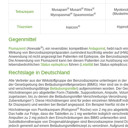
®
®
®
Musapam
Musaril
Rilex
Myotonol
Tetrazepam
(Muskelre
®
®
Myospasmal
Spasmorelax
®
Triazolam
Hypnot
Halcion
Gegenmittel
®
Flumazenil
(Anexate
), ein reversibler, kompetitiver
Antagonist
, hebt nach ei
Wirkung von Benzodiazepinpräparaten zumindest kurzfristig wieder auf (HWZ
Anwendung ist nicht angezeigt bei Patienten mit Epilepsie, die Benzodiazepi
Die Anwendung von Flumazenil kann bei diesen Patienten zur Auslösung vo
lebensbedrohlichen
Status epilepticus
führen (
Letalität
bei Status epilepticus
Rechtslage in Deutschland
Alle Vertreter aus der Wirkstoffgruppe der Benzodiazepine unterliegen in d
der Gesetzgebung des Betäubungsmittelgesetzes (BtMG). Hier sind sie in die 
und verschreibungsfähige
Betäubungsmittel
) aufgenommen worden. Der Ges
Höchstmengen pro abgeteilter Form (Tablette, Suppositorium, Ampulle, Volum
zugelassen, bis zu denen die Betäubungsmittel-Verschreibungs-Verordnung 
Zubereitungen“). Diese Höchstmengen sind für jeden einzelnen Wirkstoff indiv
für Diazepam) und werden bei Bedarf angepasst. Ein Beispiel hierfür ist die
®
Höchstmenge von Flunitrazepam (Rohypnol
Roche) von 2 mg pro abgeteilte
Das hatte zur Folge, dass die Tabletten zu 1 mg weiterhin lediglich verschreib
Ampullen zu 2 mg jedoch den Einschränkungen des BtMG unterworfen sind. I
Substitutionstherapie von Drogenabhängigen sind Benzodiazepine (meist D
jedoch generell auf einem Betäubungsmittelrezept zu verordnen. Aufgrund 